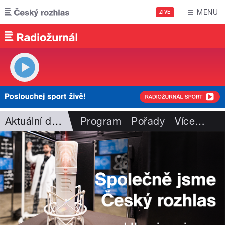
Přejít k hlavnímu obsahu
MENU
ŽIVĚ
Aktuální dění
Program
Pořady
Více
…