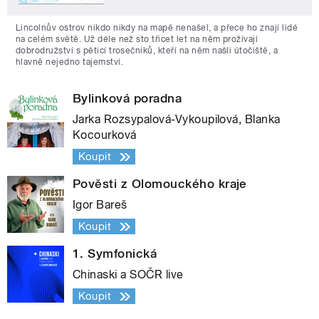
Lincolnův ostrov nikdo nikdy na mapě nenašel, a přece ho znají lidé
na celém světě. Už déle než sto třicet let na něm prožívají
dobrodružství s pěticí trosečníků, kteří na něm našli útočiště, a
hlavně nejedno tajemství.
Bylinková poradna
Jarka Rozsypalová-Vykoupilová, Blanka
Kocourková
Koupit
Pověsti z Olomouckého kraje
Igor Bareš
Koupit
1. Symfonická
Chinaski a SOČR live
Koupit