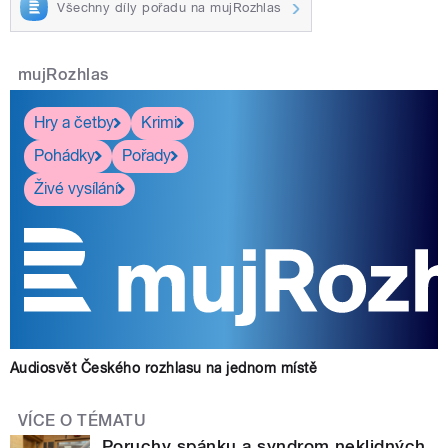
Všechny díly pořadu na mujRozhlas
mujRozhlas
Hry a četby
Krimi
Pohádky
Pořady
Živé vysílání
Audiosvět Českého rozhlasu na jednom místě
VÍCE O TÉMATU
Poruchy spánku a syndrom neklidných