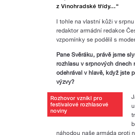
z Vinohradské třídy…“
I tohle na vlastní kůži v srp
redaktor armádní redakce Če
vzpomínky se podělil s mod
Pane Svěráku, právě jsme sly
rozhlasu v srpnových dnech 
odehrával v hlavě, když jste 
výzvy?
J
Rozhovor vznikl pro
festivalové rozhlasové
u
noviny
t
b
náhodou naše armáda proti nim