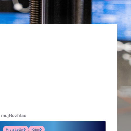
mujRozhlas
Hry a četby
Krimi