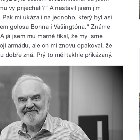
mu vy prijechali?“ A nastavil jsem jim
. Pak mi ukázali na jednoho, který byl asi
nájem golosa Bonna i Vašingtóna.“ Známe
A já jsem mu marně říkal, že my jsme
ji armádu, ale on mi znovu opakoval, že
 dobře zná. Prý to měl takhle přikázaný.