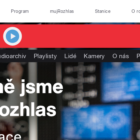
Program
mujRozhlas
Stanice
O r
dioarchiv
Playlisty
Lidé
Kamery
O nás
P