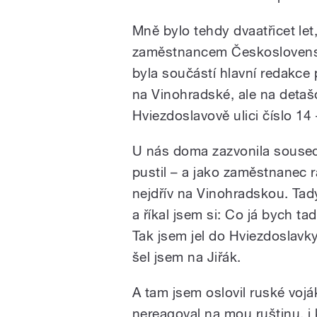
Mně bylo tehdy dvaatřicet let
zaměstnancem Československ
byla součástí hlavní redakce 
na Vinohradské, ale na detaš
Hviezdoslavově ulici číslo 14
U nás doma zazvonila sousedka
pustil – a jako zaměstnanec r
nejdřív na Vinohradskou. Tady
a říkal jsem si: Co já bych ta
Tak jsem jel do Hviezdoslavk
šel jsem na Jiřák.
A tam jsem oslovil ruské vojá
nereagoval na mou ruštinu, i