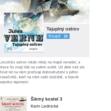
Tajuplný ostrov
Koupit
Lincolnův ostrov nikdo nikdy na mapě nenašel, a
přece ho znají lidé na celém světě. Už déle než sto
třicet let na něm prožívají dobrodružství s pěticí
trosečníků, kteří na něm našli útočiště, a hlavně
nejedno tajemství.
Šikmý kostel 3
Karin Lednická