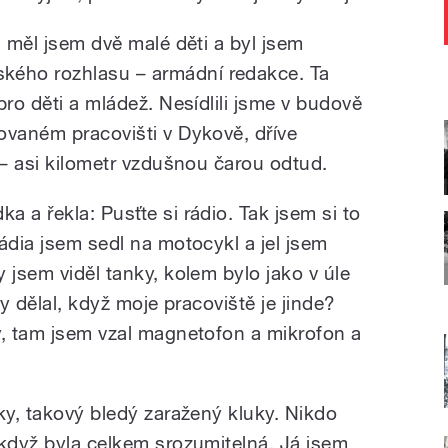
, měl jsem dvě malé děti a byl jsem
ého rozhlasu – armádní redakce. Ta
pro děti a mládež. Nesídlili jsme v budově
ovaném pracovišti v Dykově, dříve
 – asi kilometr vzdušnou čarou odtud.
 a řekla: Pusťte si rádio. Tak jsem si to
ádia jsem sedl na motocykl a jel jsem
 jsem viděl tanky, kolem bylo jako v úle
dy dělal, když moje pracoviště je jinde?
y, tam jsem vzal magnetofon a mikrofon a
ky, takový bledý zaražený kluky. Nikdo
 když byla celkem srozumitelná. Já jsem