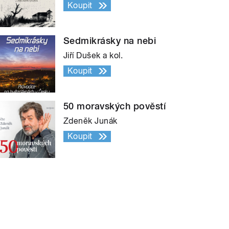
Koupit
Sedmikrásky na nebi
Jiří Dušek a kol.
Koupit
50 moravských pověstí
Zdeněk Junák
Koupit