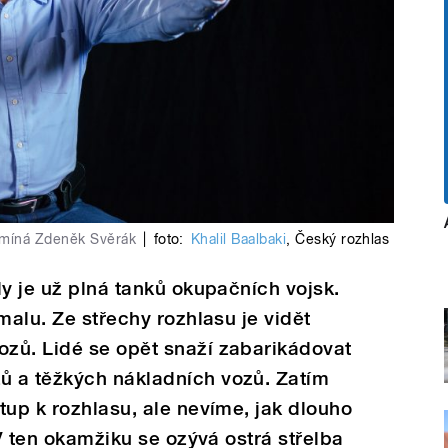
pomíná Zdeněk Svěrák
|
foto:
Khalil Baalbaki
,
Český rozhlas
dy je už plná tanků okupačních vojsk.
malu. Ze střechy rozhlasu je vidět
zů. Lidé se opět snaží zabarikádovat
 a těžkých nákladních vozů. Zatím
tup k rozhlasu, ale nevíme, jak dlouho
 V ten okamžiku se ozývá ostrá střelba