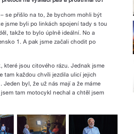
– se přišlo na to, že bychom mohli být
e jsme byli po linkách spojení tady s tou
l, takže to bylo úplně ideální. No a
nsko 1. A pak jsme začali chodit po
 které jsou citového rázu. Jednak jsme
 tam každou chvíli jezdila ulicí jejich
ů. Jeden byl, že už nás mají a že máme
k jsem tam motocykl nechal a chtěl jsem