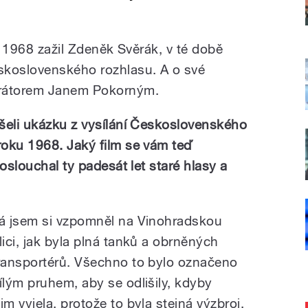
nu 1968 zažil Zdeněk Svěrák, v té době
skoslovenského rozhlasu. A o své
erátorem Janem Pokorným.
šeli ukázku z vysílání Československého
roku 1968. Jaký film se vám teď
poslouchal ty padesát let staré hlasy a
á jsem si vzpomněl na Vinohradskou
lici, jak byla plná tanků a obrněných
ransportérů. Všechno to bylo označeno
ílým pruhem, aby se odlišily, kdyby
 vyjela, protože to byla stejná výzbroj.