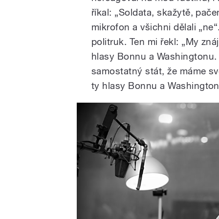
říkal: „Soldata, skažytě, pače
mikrofon a všichni dělali „ne“
politruk. Ten mi řekl: „My z
hlasy Bonnu a Washingtonu. 
samostatný stát, že máme svo
ty hlasy Bonnu a Washingtonu