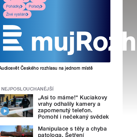
Pohádky
Pořady
Živé vysílání
Audiosvět Českého rozhlasu na jednom místě
NEJPOSLOUCHANĚJŠÍ
„Asi to máme!“ Kuciakovy
vrahy odhalily kamery a
zapomenutý telefon.
Pomohl i nečekaný svědek
Manipulace s těly a chyba
patologa. Šetření