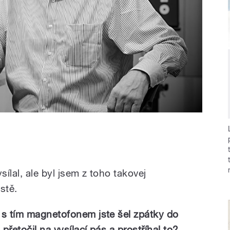
sílal, ale byl jsem z toho takovej
stě.
 s tím magnetofonem jste šel zpátky do
 přetočil na vysílací pás a prostříhal to?