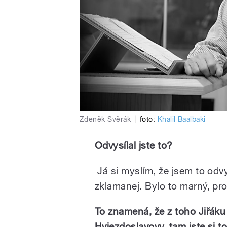
Zdeněk Svěrák
|
foto:
Khalil Baalbaki
Odvysílal jste to?
Já si myslím, že jsem to odvy
zklamanej. Bylo to marný, pro
To znamená, že z toho Jiřáku
Hviezdoslavovy, tam jste si to