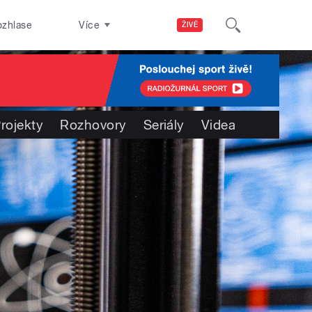
ozhlase
Více
ŽIVĚ
rojekty
Rozhovory
Seriály
Videa