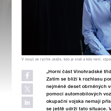
V nouzi se rychle ukáže, kdo je srab a kdo není, vz
„Horní část Vinohradské tří
Zatím se blíží k rozhlasu po
nejméně deset obrněných vo
pomocí automobilových vozů
okupační vojska nemají přís
se ještě udrží tato situace.