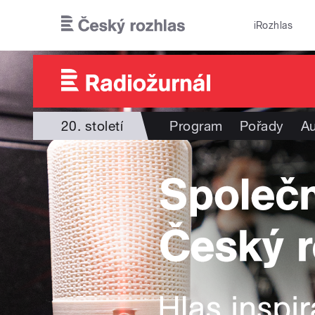
Přejít k hlavnímu obsahu
iRozhlas
20. století
Program
Pořady
Au