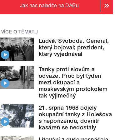
Jak nás naladíte na DABu
VÍCE O TÉMATU
Ludvík Svoboda. Generál,
který bojoval; prezident,
který vyjednával
Tanky proti slovům a
odvaze. Proč byl týden
mezi okupací a
moskevským protokolem
tak výjimečný
21. srpna 1968 odjely
okupační tanky z Holešova
s nepořízenou, dovnitř
kasáren se nedostaly
Litování z duše nesnášela.