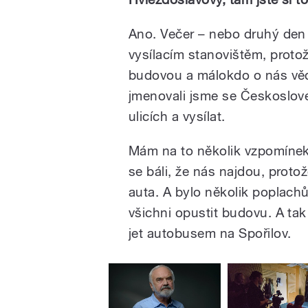
Ano. Večer – nebo druhý den 
vysílacím stanovištěm, protož
budovou a málokdo o nás vědě
jmenovali jsme se Českoslove
ulicích a vysílat.
Mám na to několik vzpomínek,
se báli, že nás najdou, protože
auta. A bylo několik poplach
všichni opustit budovu. A ta
jet autobusem na Spořilov.