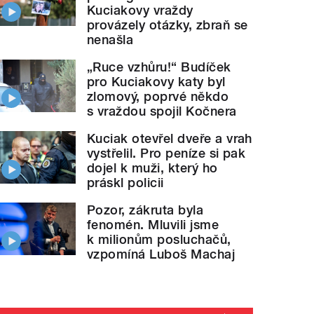
Kuciakovy vraždy
provázely otázky, zbraň se
nenašla
„Ruce vzhůru!“ Budíček
pro Kuciakovy katy byl
zlomový, poprvé někdo
s vraždou spojil Kočnera
Kuciak otevřel dveře a vrah
vystřelil. Pro peníze si pak
dojel k muži, který ho
práskl policii
Pozor, zákruta byla
fenomén. Mluvili jsme
k milionům posluchačů,
vzpomíná Luboš Machaj