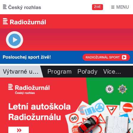
Přejít k hlavnímu obsahu
MENU
ŽIVĚ
Výtvarné umění
Program
Pořady
Více
…