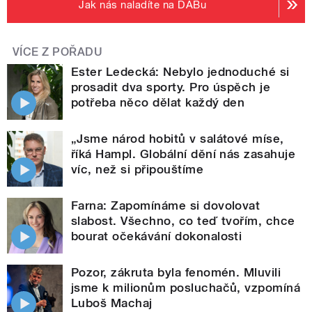
Jak nás naladíte na DABu
VÍCE Z POŘADU
Ester Ledecká: Nebylo jednoduché si
prosadit dva sporty. Pro úspěch je
potřeba něco dělat každý den
„Jsme národ hobitů v salátové míse,
říká Hampl. Globální dění nás zasahuje
víc, než si připouštíme
Farna: Zapomínáme si dovolovat
slabost. Všechno, co teď tvořím, chce
bourat očekávání dokonalosti
Pozor, zákruta byla fenomén. Mluvili
jsme k milionům posluchačů, vzpomíná
Luboš Machaj