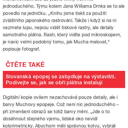
jednoduchého. Týmu kolem Jana Williama Drnka se to ale
povedlo na jedničku. „Knihu jsme tiskli za použití
zvláštního japonského rastrování. Takže i když si na ni
vezmete lupu, nejsou vidět tiskové rastry, ale detaily
samotného plátna. Rastr, který vidíte pod mikroskopem,
je navíc velmi podobný tomu, jak Mucha malovat,“
popisuje fotograf.
Slovanská epopej se zabydluje na výstavišti.
Podívejte se, jak se obří plátna instalují
Digitální kopie ovšem nezachovává pouze detaily, ale i
barvy Muchovy epopeje. Což není nic jednoduchého –
při zmenšení obrazů se totiž barvy mění. „Jde o to
dosáhnout stejného vjemu, lidské oko nevidí
kolorimetricky. Abychom měli správnou kotvu, vybrali