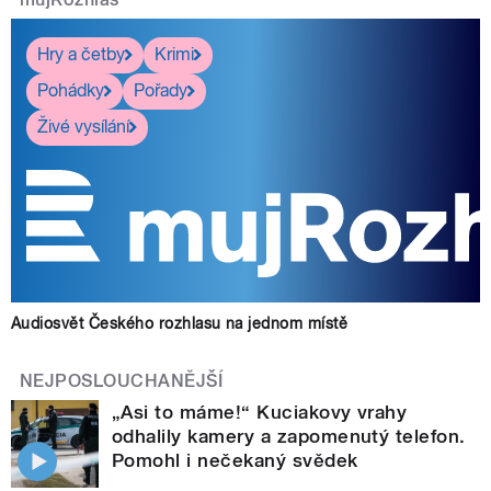
Hry a četby
Krimi
Pohádky
Pořady
Živé vysílání
Audiosvět Českého rozhlasu na jednom místě
NEJPOSLOUCHANĚJŠÍ
„Asi to máme!“ Kuciakovy vrahy
odhalily kamery a zapomenutý telefon.
Pomohl i nečekaný svědek