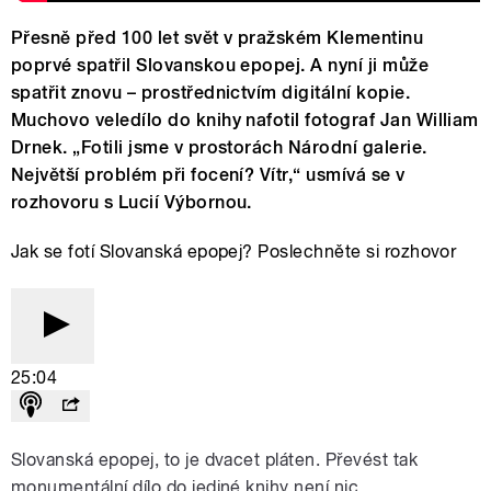
Přesně před 100 let svět v pražském Klementinu
poprvé spatřil Slovanskou epopej. A nyní ji může
spatřit znovu – prostřednictvím digitální kopie.
Muchovo veledílo do knihy nafotil fotograf Jan William
Drnek. „Fotili jsme v prostorách Národní galerie.
Největší problém při focení? Vítr,“ usmívá se v
rozhovoru s Lucií Výbornou.
Jak se fotí Slovanská epopej? Poslechněte si rozhovor
25:04
Slovanská epopej, to je dvacet pláten. Převést tak
monumentální dílo do jediné knihy není nic