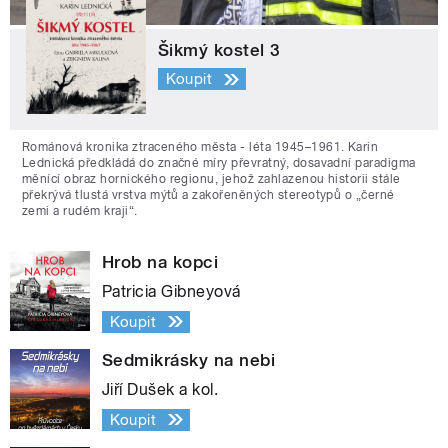
Šikmý kostel 3
Koupit
Románová kronika ztraceného města - léta 1945–1961. Karin
Lednická předkládá do značné míry převratný, dosavadní paradigma
měnící obraz hornického regionu, jehož zahlazenou historii stále
překrývá tlustá vrstva mýtů a zakořeněných stereotypů o „černé
zemi a rudém kraji“.
Hrob na kopci
Patricia Gibneyová
Koupit
Sedmikrásky na nebi
Jiří Dušek a kol.
Koupit