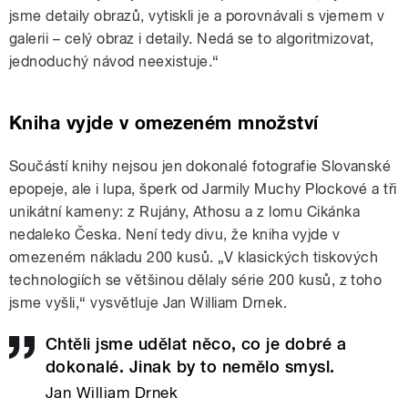
jsme detaily obrazů, vytiskli je a porovnávali s vjemem v
galerii – celý obraz i detaily. Nedá se to algoritmizovat,
jednoduchý návod neexistuje.“
Kniha vyjde v omezeném množství
Součástí knihy nejsou jen dokonalé fotografie Slovanské
epopeje, ale i lupa, šperk od Jarmily Muchy Plockové a tři
unikátní kameny: z Rujány, Athosu a z lomu Cikánka
nedaleko Česka. Není tedy divu, že kniha vyjde v
omezeném nákladu 200 kusů. „V klasických tiskových
technologiích se většinou dělaly série 200 kusů, z toho
jsme vyšli,“ vysvětluje Jan William Drnek.
Chtěli jsme udělat něco, co je dobré a
dokonalé. Jinak by to nemělo smysl.
Jan William Drnek