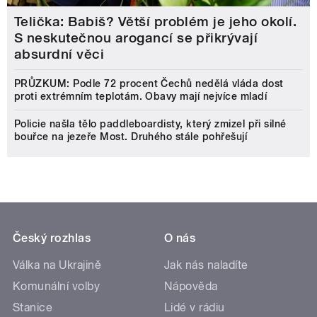
Telička: Babiš? Větší problém je jeho okolí.
S neskutečnou arogancí se přikrývají
absurdní věci
PRŮZKUM: Podle 72 procent Čechů nedělá vláda dost
proti extrémním teplotám. Obavy mají nejvíce mladí
Policie našla tělo paddleboardisty, který zmizel při silné
bouřce na jezeře Most. Druhého stále pohřešují
Český rozhlas
O nás
Válka na Ukrajině
Jak nás naladíte
Komunální volby
Nápověda
Stanice
Lidé v rádiu