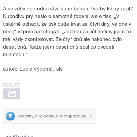
A největší dobrodružství, které během tvorby knihy zažil?
Kupodivu prý nešlo o samotné focení, ale o tisk. „V
tiskárně odhadli, že tisk bude trvat asi čtyři dny, ve dne v
noci,“ vzpomíná fotograf. „Jednou za půl hodiny jsem to
měl vždy zkontrolovat. Ze čtyř dnů ale nakonec bylo
deset dnů. Takže jsem deset dnů spal po dvaceti
minutách.“
autoři:
Lucie Výborná
,
als
Všechny díly pořadu na mujRozhlas
mujRozhlas