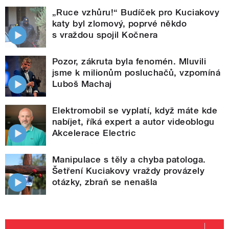
„Ruce vzhůru!“ Budíček pro Kuciakovy
katy byl zlomový, poprvé někdo
s vraždou spojil Kočnera
Pozor, zákruta byla fenomén. Mluvili
jsme k milionům posluchačů, vzpomíná
Luboš Machaj
Elektromobil se vyplatí, když máte kde
nabíjet, říká expert a autor videoblogu
Akcelerace Electric
Manipulace s těly a chyba patologa.
Šetření Kuciakovy vraždy provázely
otázky, zbraň se nenašla