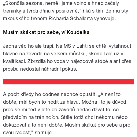
„Skončila sezona, neměli jsme volno a hned začaly
tréninky a tvrdá dřina v posilovně,” říká s tím, že mu styl
rakouského trenéra Richarda Schallerta vyhovuje.
Musím skákat pro sebe, ví Koudelka
Jedna věc ho ale trápí. Na MS v Lahti se chtěl vytáhnout
hlavně na závodě na velkém můstku, skončil ale už v
kvalifikaci. Zbrzdila ho voda v nájezdové stopě a ani přes
prosbu nedostal náhradní pokus.
A pocit křivdy ho dodnes nechce opustit. „A není to
dobře, měl bych to hodit za hlavu. Možná i to je důvod,
proč se mi teď v létě do závodů nedaří dávat to, co
předvádím na trénincích. Stále totiž chci někomu něco
dokazovat a to není dobře. Musím skákat pro sebe a pro
svou radost,” shrnuje.