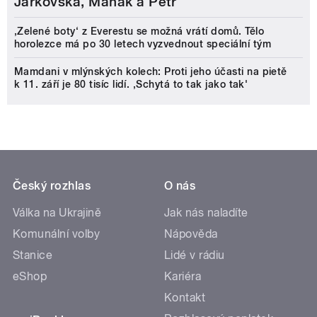
Jarkovská, Maňák a Petr
‚Zelené boty‘ z Everestu se možná vrátí domů. Tělo
horolezce má po 30 letech vyzvednout speciální tým
Mamdani v mlýnských kolech: Proti jeho účasti na pietě
k 11. září je 80 tisíc lidí. ‚Schytá to tak jako tak'
Český rozhlas
O nás
Válka na Ukrajině
Jak nás naladíte
Komunální volby
Nápověda
Stanice
Lidé v rádiu
eShop
Kariéra
Kontakt