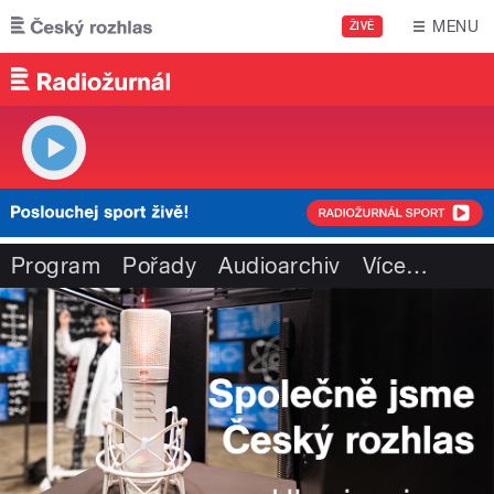
Přejít k hlavnímu obsahu
MENU
ŽIVĚ
Program
Pořady
Audioarchiv
Více
…