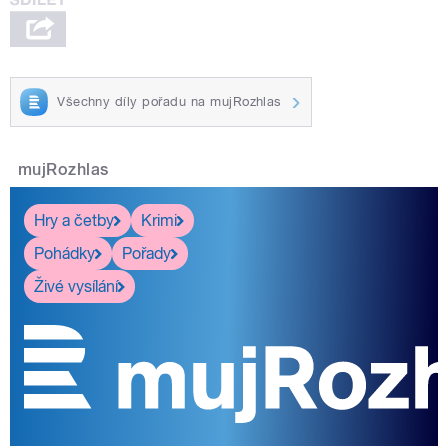
Všechny díly pořadu na mujRozhlas
mujRozhlas
Hry a četby
Krimi
Pohádky
Pořady
Živé vysílání