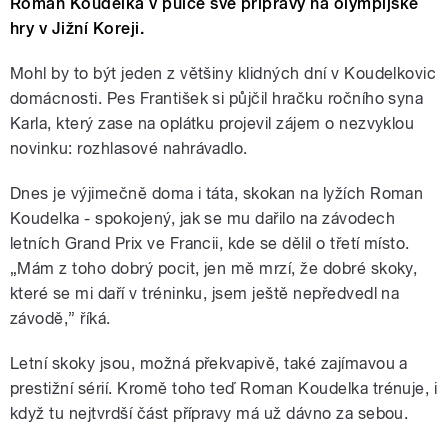
Roman Koudelka v půlce své přípravy na olympijské
hry v Jižní Koreji.
Mohl by to být jeden z většiny klidných dní v Koudelkovic
domácnosti. Pes František si půjčil hračku ročního syna
Karla, který zase na oplátku projevil zájem o nezvyklou
novinku: rozhlasové nahrávadlo.
Dnes je výjimečně doma i táta, skokan na lyžích Roman
Koudelka - spokojený, jak se mu dařilo na závodech
letních Grand Prix ve Francii, kde se dělil o třetí místo.
„Mám z toho dobrý pocit, jen mě mrzí, že dobré skoky,
které se mi daří v tréninku, jsem ještě nepředvedl na
závodě,” říká.
Letní skoky jsou, možná překvapivě, také zajímavou a
prestižní sérií. Kromě toho teď Roman Koudelka trénuje, i
když tu nejtvrdší část přípravy má už dávno za sebou.