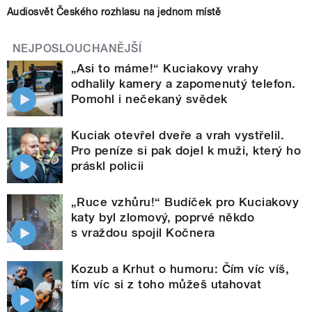
Audiosvět Českého rozhlasu na jednom místě
NEJPOSLOUCHANĚJŠÍ
„Asi to máme!“ Kuciakovy vrahy
odhalily kamery a zapomenutý telefon.
Pomohl i nečekaný svědek
Kuciak otevřel dveře a vrah vystřelil.
Pro peníze si pak dojel k muži, který ho
práskl policii
„Ruce vzhůru!“ Budíček pro Kuciakovy
katy byl zlomový, poprvé někdo
s vraždou spojil Kočnera
Kozub a Krhut o humoru: Čím víc víš,
tím víc si z toho můžeš utahovat