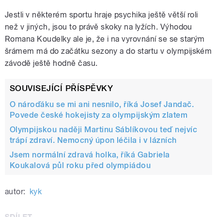
Jestli v některém sportu hraje psychika ještě větší roli
než v jiných, jsou to právě skoky na lyžích. Výhodou
Romana Koudelky ale je, že i na vyrovnání se se starým
šrámem má do začátku sezony a do startu v olympijském
závodě ještě hodně času.
SOUVISEJÍCÍ PŘÍSPĚVKY
O nároďáku se mi ani nesnilo, říká Josef Jandač.
Povede české hokejisty za olympijským zlatem
Olympijskou naději Martinu Sáblíkovou teď nejvíc
trápí zdraví. Nemocný úpon léčila i v lázních
Jsem normální zdravá holka, říká Gabriela
Koukalová půl roku před olympiádou
autor:
kyk