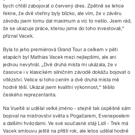
bych chtěl zabojovat o červený dres. Zpětně se lehce
řekne, že dvě vteřiny byly blízko, ale vím, že v závěru
závodu jsem tomu dal maximum a víc to nešlo. Jsem rád,
že se ukazuje práce, kterou jsme do toho investovali,“
přiznal Vacek.
Byla to jeho premiérová Grand Tour a celkem v pěti
etapách byl Mathias Vacek mezi nejlepšími, ale ani
jednou nevyhrál. „Dvě druhá místa mi ukázala, že v
časovce i v klasickém silničním závodě dokážu bojovat o
vítězství. Velice si toho cením a dvě druhá místa mě
hodně těší. Ukázal jsem kvalitní výkonnost,“ těšilo
českého reprezentanta.
Na Vueltě si udělal velké jméno - stejně tak úspěšně sám
bojoval na mistrovství světa s Pogačarem, Evenepoelem
a dalšími hvězdami. Ve své současné stáji Lidl - Trek má
Vacek smlouvu ještě na příští rok, ale letos udělal hodně