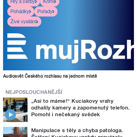
Hry a četby
Krimi
Pohádky
Pořady
Živé vysílání
Audiosvět Českého rozhlasu na jednom místě
NEJPOSLOUCHANĚJŠÍ
„Asi to máme!“ Kuciakovy vrahy
odhalily kamery a zapomenutý telefon.
Pomohl i nečekaný svědek
Manipulace s těly a chyba patologa.