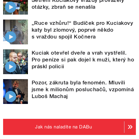
Šetření Kuciakovy vraždy provázely
otázky, zbraň se nenašla
„Ruce vzhůru!“ Budíček pro Kuciakovy
katy byl zlomový, poprvé někdo
s vraždou spojil Kočnera
Kuciak otevřel dveře a vrah vystřelil.
Pro peníze si pak dojel k muži, který ho
práskl policii
Pozor, zákruta byla fenomén. Mluvili
jsme k milionům posluchačů, vzpomíná
Luboš Machaj
Jak nás naladíte na DABu