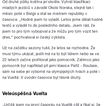
Od druhé půlky května jel skvěle. Vyhrál klasifikaci
mladých jezdců v závodě Okolo Norska, stejně tak i
měsíc poté v Belgii a stal se mistrem republiky v
časovce. „Hodně jsem to vyladil. Letos jsme dělali hodně
testů a vyladili to do posledního detailu. Jsem rád, že
jsem to pro tým vybojoval a že můžu pro tým vozit ten
dres,“ pochvaloval si český cyklista.
Už na začátku sezony tušil, že letos se rozhodne. Že
musí týmu ukázat, jestli má na to být lídrem nebo se ve
22 letech začne profilovat jako pomocník. Zatímco jako
pomocník byl například při jarní klasice Paříž - Roubaix,
sám na sebe jel výborně na olympijských hrách a poté i
na Vueltě. V úvodní časovce byl těsně druhý.
Veleúspěšná Vuelta
„Určitě jsem na první časovku na Vueltě cílil a říkal si, že