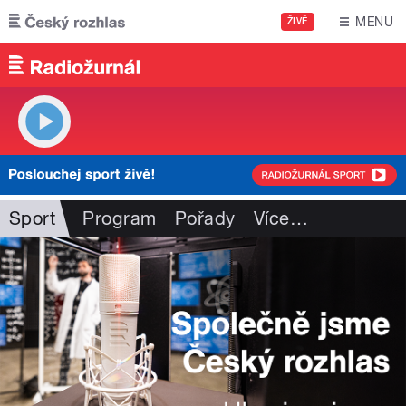
Přejít k hlavnímu obsahu
MENU
ŽIVĚ
Sport
Program
Pořady
Více
…