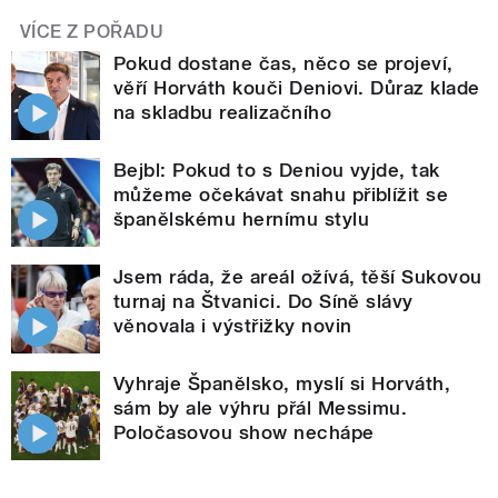
VÍCE Z POŘADU
Pokud dostane čas, něco se projeví,
věří Horváth kouči Deniovi. Důraz klade
na skladbu realizačního
Bejbl: Pokud to s Deniou vyjde, tak
můžeme očekávat snahu přiblížit se
španělskému hernímu stylu
Jsem ráda, že areál ožívá, těší Sukovou
turnaj na Štvanici. Do Síně slávy
věnovala i výstřižky novin
Vyhraje Španělsko, myslí si Horváth,
sám by ale výhru přál Messimu.
Poločasovou show nechápe