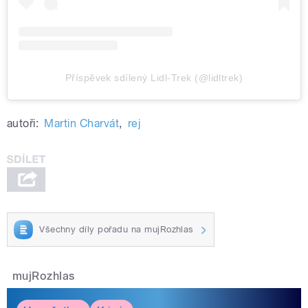
Příspěvek sdílený Lidl-Trek (@lidltrek)
autoři:
Martin Charvát
,
rej
Všechny díly pořadu na mujRozhlas
mujRozhlas