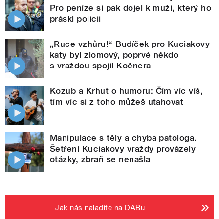
Pro peníze si pak dojel k muži, který ho
práskl policii
„Ruce vzhůru!“ Budíček pro Kuciakovy
katy byl zlomový, poprvé někdo
s vraždou spojil Kočnera
Kozub a Krhut o humoru: Čím víc víš,
tím víc si z toho můžeš utahovat
Manipulace s těly a chyba patologa.
Šetření Kuciakovy vraždy provázely
otázky, zbraň se nenašla
Jak nás naladíte na DABu