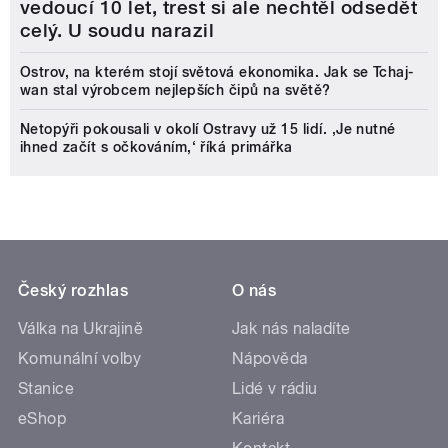
vedoucí 10 let, trest si ale nechtěl odsedět
celý. U soudu narazil
Ostrov, na kterém stojí světová ekonomika. Jak se Tchaj-
wan stal výrobcem nejlepších čipů na světě?
Netopýři pokousali v okolí Ostravy už 15 lidí. ‚Je nutné
ihned začít s očkováním,‘ říká primářka
Český rozhlas
O nás
Válka na Ukrajině
Jak nás naladíte
Komunální volby
Nápověda
Stanice
Lidé v rádiu
eShop
Kariéra