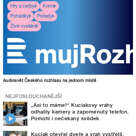
Hry a četby
Krimi
Pohádky
Pořady
Živé vysílání
Audiosvět Českého rozhlasu na jednom místě
NEJPOSLOUCHANĚJŠÍ
„Asi to máme!“ Kuciakovy vrahy
odhalily kamery a zapomenutý telefon.
Pomohl i nečekaný svědek
Kuciak otevřel dveře a vrah vystřelil.