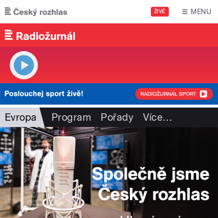
Přejít k hlavnímu obsahu
MENU
ŽIVĚ
Evropa
Program
Pořady
Více
…