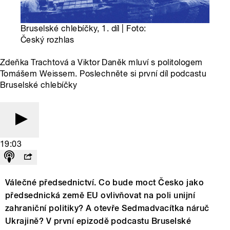
Bruselské chlebíčky, 1. díl | Foto:
Český rozhlas
Zdeňka Trachtová a Viktor Daněk mluví s politologem
Tomášem Weissem. Poslechněte si první díl podcastu
Bruselské chlebíčky
19:03
Válečné předsednictví. Co bude moct Česko jako
předsednická země EU ovlivňovat na poli unijní
zahraniční politiky? A otevře Sedmadvacítka náruč
Ukrajině? V první epizodě podcastu Bruselské