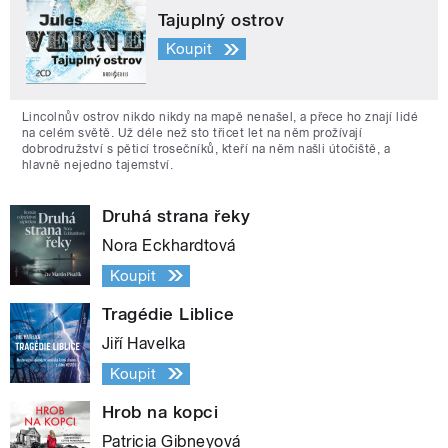
Tajuplný ostrov
Koupit
Lincolnův ostrov nikdo nikdy na mapě nenašel, a přece ho znají lidé
na celém světě. Už déle než sto třicet let na něm prožívají
dobrodružství s pěticí trosečníků, kteří na něm našli útočiště, a
hlavně nejedno tajemství.
Druhá strana řeky
Nora Eckhardtová
Koupit
Tragédie Liblice
Jiří Havelka
Koupit
Hrob na kopci
Patricia Gibneyová