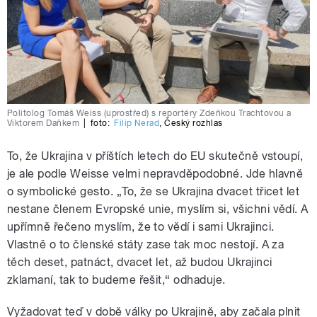
Politolog Tomáš Weiss (uprostřed) s reportéry Zdeňkou Trachtovou a
Viktorem Daňkem
|
foto:
Filip Nerad
,
Český rozhlas
To, že Ukrajina v příštích letech do EU skutečně vstoupí,
je ale podle Weisse velmi nepravděpodobné. Jde hlavně
o symbolické gesto. „To, že se Ukrajina dvacet třicet let
nestane členem Evropské unie, myslím si, všichni vědí. A
upřímně řečeno myslím, že to vědí i sami Ukrajinci.
Vlastně o to členské státy zase tak moc nestojí. A za
těch deset, patnáct, dvacet let, až budou Ukrajinci
zklamaní, tak to budeme řešit,“ odhaduje.
Vyžadovat teď v době války po Ukrajině, aby začala plnit