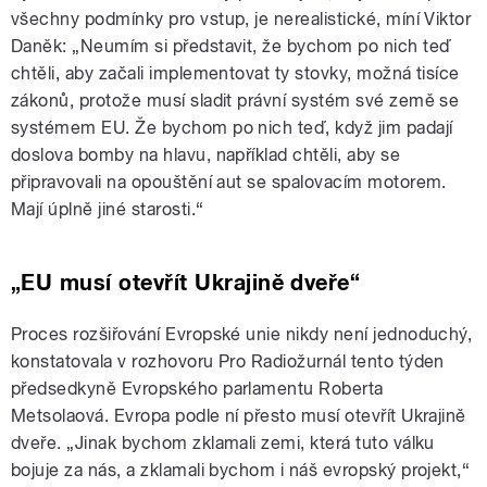
všechny podmínky pro vstup, je nerealistické, míní Viktor
Daněk: „Neumím si představit, že bychom po nich teď
chtěli, aby začali implementovat ty stovky, možná tisíce
zákonů, protože musí sladit právní systém své země se
systémem EU. Že bychom po nich teď, když jim padají
doslova bomby na hlavu, například chtěli, aby se
připravovali na opouštění aut se spalovacím motorem.
Mají úplně jiné starosti.“
„EU musí otevřít Ukrajině dveře“
Proces rozšiřování Evropské unie nikdy není jednoduchý,
konstatovala v rozhovoru Pro Radiožurnál tento týden
předsedkyně Evropského parlamentu Roberta
Metsolaová. Evropa podle ní přesto musí otevřít Ukrajině
dveře. „Jinak bychom zklamali zemi, která tuto válku
bojuje za nás, a zklamali bychom i náš evropský projekt,“