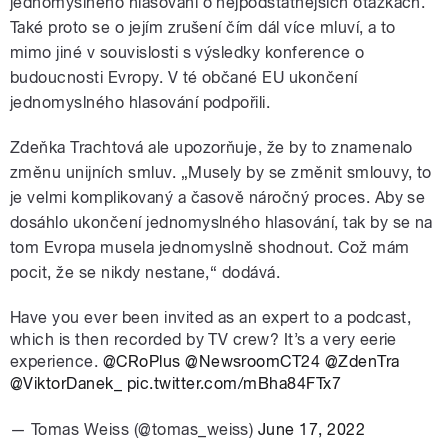
jednomyslného hlasování o nejpodstatnějších otázkách.
Také proto se o jejím zrušení čím dál více mluví, a to
mimo jiné v souvislosti s výsledky konference o
budoucnosti Evropy. V té občané EU ukončení
jednomyslného hlasování podpořili.
Zdeňka Trachtová ale upozorňuje, že by to znamenalo
změnu unijních smluv. „Musely by se změnit smlouvy, to
je velmi komplikovaný a časově náročný proces. Aby se
dosáhlo ukončení jednomyslného hlasování, tak by se na
tom Evropa musela jednomyslně shodnout. Což mám
pocit, že se nikdy nestane,“ dodává.
Have you ever been invited as an expert to a podcast,
which is then recorded by TV crew? It’s a very eerie
experience.
@CRoPlus
@NewsroomCT24
@ZdenTra
@ViktorDanek_
pic.twitter.com/mBha84FTx7
— Tomas Weiss (@tomas_weiss)
June 17, 2022