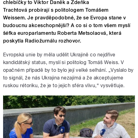
chlebíčky to Viktor Daněk a Zdeňka
Trachtová probírají s politologem Tomášem
Weissem. Je pravděpodobné, že se Evropa stane v
budoucnu akceschopnější? A co si o tom všem myslí
šéfka europarlamentu Roberta Metsolaová, která
poskytla Radiožurnálu rozhovor.
Evropská unie by měla udělit Ukrajině co nejdříve
kandidátský status, myslí si politolog Tomáš Weiss. V
opačném případě by to bylo její velké selhání. „Vyslalo by
to signál, že nás Ukrajina nezajímá a že akceptujeme
ruskou rétoriku, že je to jejich sféra vlivu,“ vysvětluje.