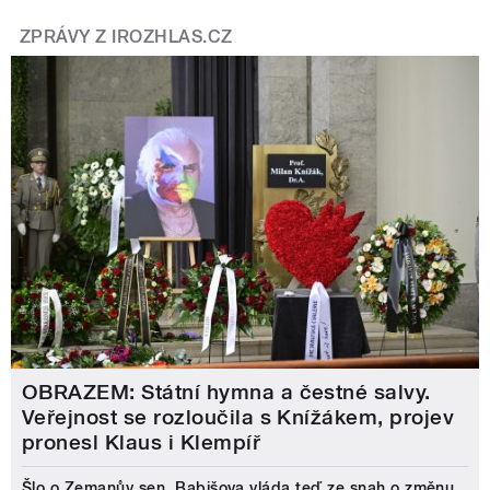
ZPRÁVY Z IROZHLAS.CZ
OBRAZEM: Státní hymna a čestné salvy.
Veřejnost se rozloučila s Knížákem, projev
pronesl Klaus i Klempíř
Šlo o Zemanův sen, Babišova vláda teď ze snah o změnu