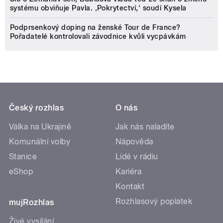
systému obviňuje Pavla. ‚Pokrytectví,‘ soudí Kysela
Podprsenkový doping na ženské Tour de France?
Pořadatelé kontrolovali závodnice kvůli vycpávkám
Český rozhlas
O nás
Válka na Ukrajině
Jak nás naladíte
Komunální volby
Nápověda
Stanice
Lidé v rádiu
eShop
Kariéra
Kontakt
Rozhlasový poplatek
mujRozhlas
Živé vysílání