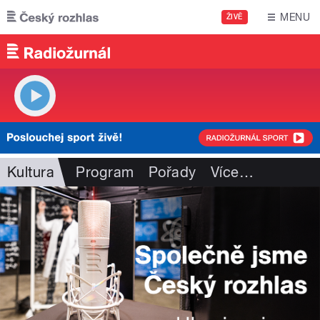
Přejít k hlavnímu obsahu
MENU
ŽIVĚ
Kultura
Program
Pořady
Více
…