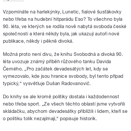
Vzpomínáte na harlekýnky, Lunetic, fialové šusťákovky
nebo třeba na hudební hitparádu Eso? To všechno byla
90. léta, ve kterých se rodila nově nabytá svoboda české
společnosti a která někdy byla, jak ukazují autoři nové
publikace, někdy i pěkně divoká.
Možná proto není divu, že knihu Svobodná a divoká 90.
léta uvozuje známý příběh růžového tanku Davida
Černého. „Pro začátek devadesátých let, kdy se
vymezovalo, kde jsou hranice svobody, byl tento případ
typický,
“
vysvětluje Dušan Radovanovič.
Do knihy se ale kromě politiky dostala i každodennost
nebo třeba sport. „Ze všech těchto oblastí jsme vytvořili
skládačku, abychom devadesátky přiblížili i lidem, kteří se
o politiku tolik nezajímají,
“
popisuje historik.