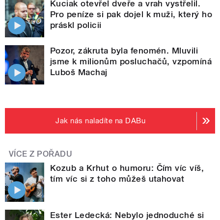
Kuciak otevřel dveře a vrah vystřelil.
Pro peníze si pak dojel k muži, který ho
práskl policii
Pozor, zákruta byla fenomén. Mluvili
jsme k milionům posluchačů, vzpomíná
Luboš Machaj
Jak nás naladíte na DABu
VÍCE Z POŘADU
Kozub a Krhut o humoru: Čím víc víš,
tím víc si z toho můžeš utahovat
Ester Ledecká: Nebylo jednoduché si