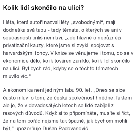
Kolik lidí
skončilo
na ulici?
I léta, která autoři nazvali léty „svobodnými
“
, mají
dodneška svá tabu - tedy témata, o kterých se ani v
současnosti příliš nemluví. „Jde hlavně o nejrůznější
privatizační kauzy, které jsme si zvykli spojovat s
harvardskými fondy. V knize se věnujeme i tomu, co se v
ekonomice dělo, kolik továren zaniklo, kolik lidí skončilo
na ulici. Byl bych rád, kdyby se o těchto tématech
mluvilo víc.
“
A ekonomika není jediným tabu 90. let. „Dnes se sice
často mluví o tom, že česká společnost hnědne, faktem
ale je, že v devadesátých letech se lidé zabíjeli z
rasových důvodů. Když si to připomínáte, musíte si říct,
že na tom pořád nejsme tak špatně, jak bychom mohli
být,“ upozorňuje Dušan Radovanovič.