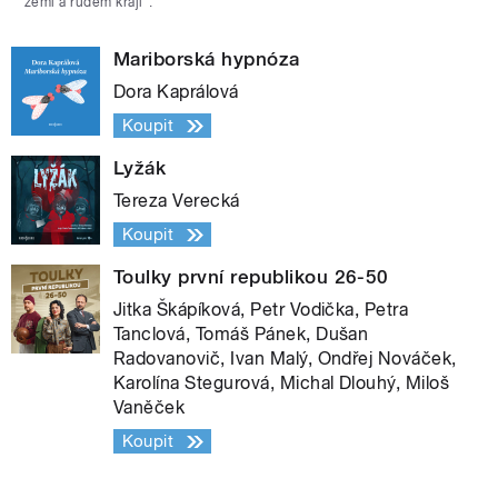
zemi a rudém kraji“.
Mariborská hypnóza
Dora Kaprálová
Koupit
Lyžák
Tereza Verecká
Koupit
Toulky první republikou 26-50
Jitka Škápíková, Petr Vodička, Petra
Tanclová, Tomáš Pánek, Dušan
Radovanovič, Ivan Malý, Ondřej Nováček,
Karolína Stegurová, Michal Dlouhý, Miloš
Vaněček
Koupit