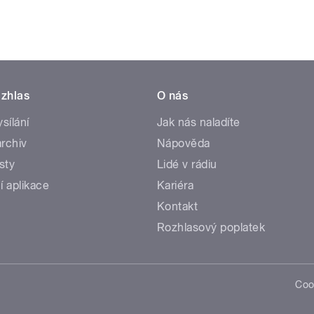
zhlas
O nás
ysílání
Jak nás naladíte
rchiv
Nápověda
sty
Lidé v rádiu
í aplikace
Kariéra
Kontakt
Rozhlasový poplatek
Coo