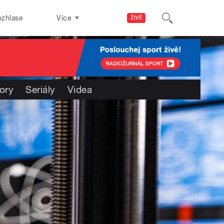
ozhlase
Více
ŽIVĚ
ory
Seriály
Videa