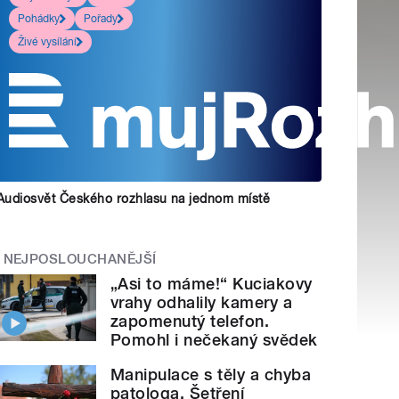
Pohádky
Pořady
Živé vysílání
Audiosvět Českého rozhlasu na jednom místě
NEJPOSLOUCHANĚJŠÍ
„Asi to máme!“ Kuciakovy
vrahy odhalily kamery a
zapomenutý telefon.
Pomohl i nečekaný svědek
Manipulace s těly a chyba
patologa. Šetření