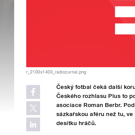
r_2100x1400_radiozurnal.png
Český fotbal čeká další koru
Českého rozhlasu Plus to p
asociace Roman Berbr. Podle
sázkařskou aféru než tu, ve 
desítku hráčů.