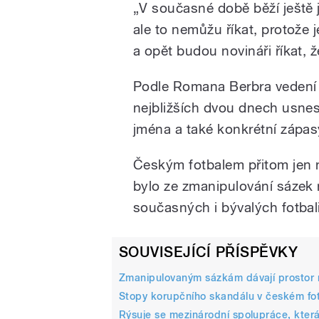
„V současné době běží ještě j
ale to nemůžu říkat, protože j
a opět budou novináři říkat, ž
Podle Romana Berbra vedení f
nejbližších dvou dnech usne
jména a také konkrétní zápas
Českým fotbalem přitom jen n
bylo ze zmanipulování sázek 
současných i bývalých fotbali
SOUVISEJÍCÍ PŘÍSPĚVKY
Zmanipulovaným sázkám dávají prostor n
Stopy korupčního skandálu v českém fo
Rýsuje se mezinárodní spolupráce, která