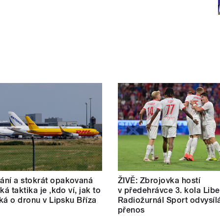
ní a stokrát opakovaná
ŽIVĚ: Zbrojovka hostí
ká taktika je ‚kdo ví, jak to
v předehrávce 3. kola Libe
říká o dronu v Lipsku Bříza
Radiožurnál Sport odvysíl
přenos