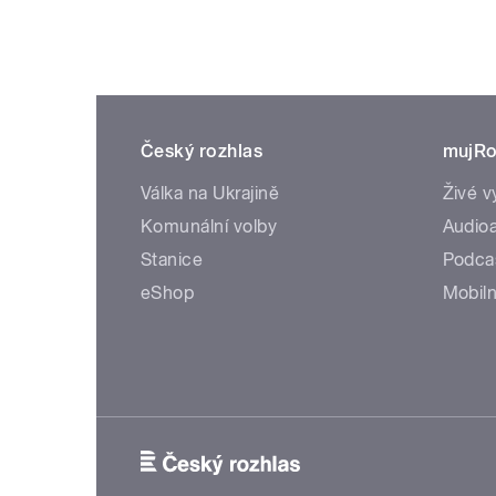
Český rozhlas
mujRo
Válka na Ukrajině
Živé v
Komunální volby
Audioa
Stanice
Podca
eShop
Mobiln