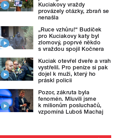
Kuciakovy vraždy
provázely otázky, zbraň se
nenašla
„Ruce vzhůru!“ Budíček
pro Kuciakovy katy byl
zlomový, poprvé někdo
s vraždou spojil Kočnera
Kuciak otevřel dveře a vrah
vystřelil. Pro peníze si pak
dojel k muži, který ho
práskl policii
Pozor, zákruta byla
fenomén. Mluvili jsme
k milionům posluchačů,
vzpomíná Luboš Machaj