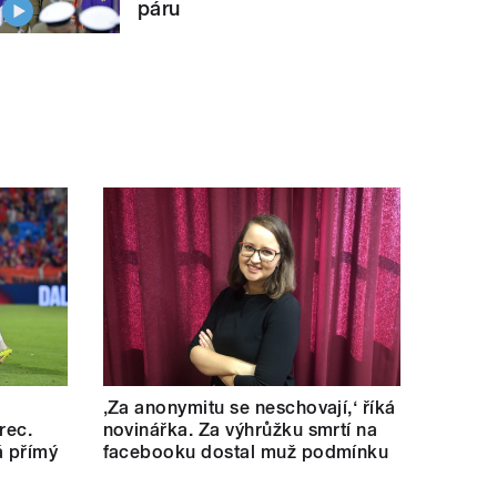
páru
‚Za anonymitu se neschovají,‘ říká
rec.
novinářka. Za výhrůžku smrtí na
á přímý
facebooku dostal muž podmínku