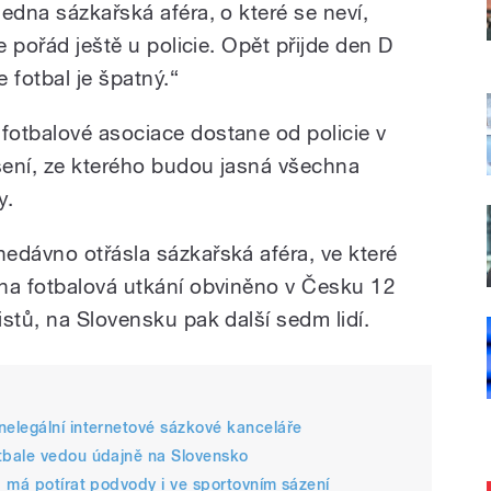
edna sázkařská aféra, o které se neví,
e pořád ještě u policie. Opět přijde den D
e fotbal je špatný.“
otbalové asociace dostane od policie v
sení, ze kterého budou jasná všechna
y.
edávno otřásla sázkařská aféra, ve které
na fotbalová utkání obviněno v Česku 12
stů, na Slovensku pak další sedm lidí.
elegální internetové sázkové kanceláře
tbale vedou údajně na Slovensko
 má potírat podvody i ve sportovním sázení