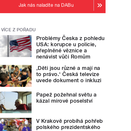
Jak nás naladíte na DABu
VÍCE Z POŘADU
Problémy Česka z pohledu
USA: korupce u policie,
přeplněné věznice a
nenávist vůči Romům
‚Děti jsou různé a mají na
to právo.‘ Česká televize
uvede dokument o inkluzi
Papež požehnal světu a
kázal mírové poselství
V Krakově probíhá pohřeb
polského prezidentského