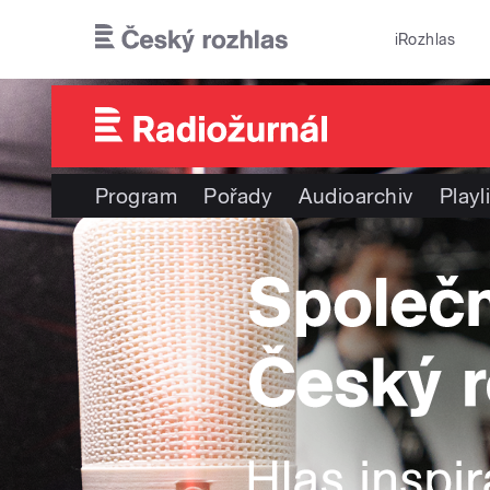
Přejít k hlavnímu obsahu
iRozhlas
Program
Pořady
Audioarchiv
Playl