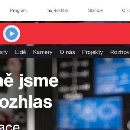
Program
mujRozhlas
Stanice
O r
isty
Lidé
Kamery
O nás
Projekty
Rozhov