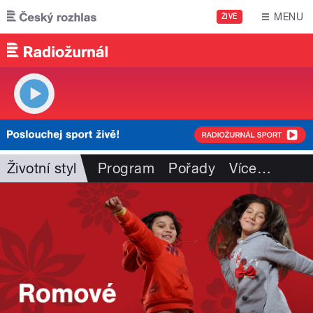
Přejít k hlavnímu obsahu
MENU
ŽIVĚ
Životní styl
Program
Pořady
Více
…