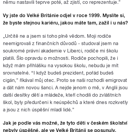
němu nastavili teprve poté, až zjistí, co reprezentuje.”
Vy jste do Velké Británie odjel v roce 1999. Myslíte si,
že byste stejnou kariéru, jakou máte tam, zažil i u nás?
„
Určitě ne a jsem si toho plně vědom. Moji rodiče
neemigrovali z finančních důvodů - studoval jsem na
soukromé právní akademie v Liberci, rodiče mi školu
platili. Šlo opravdu o možnosti. Rodiče pochopili, že i
když mám přihlášku na vysokou školu, nebudu je mít
srovnatelné. “I když budeš prezident, pořád budeš
cigán,” říkával můj otec. Proto se naši rozhodli emigrovat
a dát nám novou šanci. A nejde jenom o mě, v Anglii jsou
další desítky dětí a mládeže, kteří chodili do zvláštních
škol, byly předurčeni k neúspěchů a které dnes rozkvetly
a jsou z nich úspěšní mladí lidé.”
Jak je podle vás možné, že tyto děti v českém školství
nebyly úspěšné, ale ve Velké Británii se posunuly,