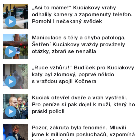
„Asi to máme!“ Kuciakovy vrahy
odhalily kamery a zapomenutý telefon.
Pomohl i nečekaný svědek
Manipulace s těly a chyba patologa.
Šetření Kuciakovy vraždy provázely
otázky, zbraň se nenašla
„Ruce vzhůru!“ Budíček pro Kuciakovy
katy byl zlomový, poprvé někdo
s vraždou spojil Kočnera
Kuciak otevřel dveře a vrah vystřelil.
Pro peníze si pak dojel k muži, který ho
práskl policii
Pozor, zákruta byla fenomén. Mluvili
jsme k milionům posluchačů, vzpomíná