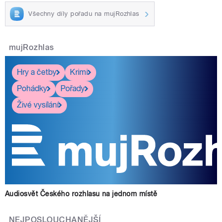
Všechny díly pořadu na mujRozhlas
mujRozhlas
Hry a četby
Krimi
Pohádky
Pořady
Živé vysílání
Audiosvět Českého rozhlasu na jednom místě
NEJPOSLOUCHANĚJŠÍ