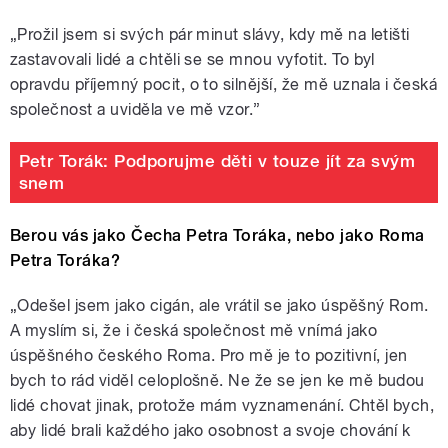
„
Prožil jsem si svých pár minut slávy, kdy mě na letišti
zastavovali lidé a chtěli se se mnou vyfotit. To byl
opravdu příjemný pocit, o to silnější, že mě uznala i česká
společnost a uviděla ve mě vzor.”
Petr Torák: Podporujme děti v touze jít za svým
snem
Berou vás jako Čecha Petra Toráka, nebo jako Roma
Petra Toráka?
„
Odešel jsem jako cigán, ale vrátil se jako úspěšný Rom.
A myslím si, že i česká společnost mě vnímá jako
úspěšného českého Roma. Pro mě je to pozitivní, jen
bych to rád viděl celoplošně. Ne že se jen ke mě budou
lidé chovat jinak, protože mám vyznamenání. Chtěl bych,
aby lidé brali každého jako osobnost a svoje chování k