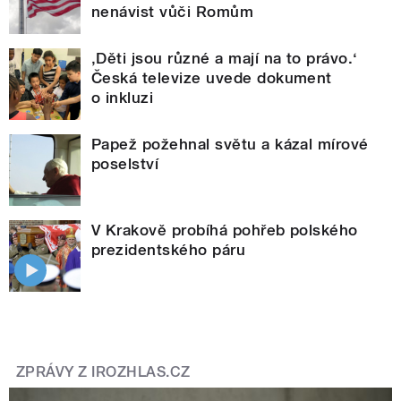
nenávist vůči Romům
‚Děti jsou různé a mají na to právo.‘
Česká televize uvede dokument
o inkluzi
Papež požehnal světu a kázal mírové
poselství
V Krakově probíhá pohřeb polského
prezidentského páru
ZPRÁVY Z IROZHLAS.CZ