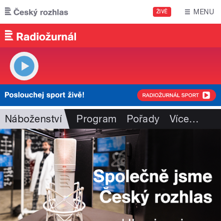
Přejít k hlavnímu obsahu
MENU
ŽIVĚ
Náboženství
Program
Pořady
Více
…