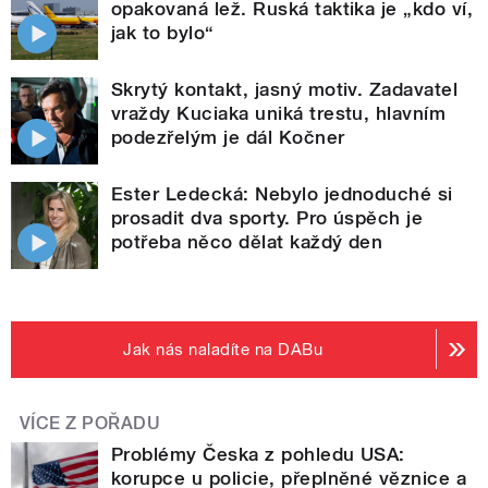
opakovaná lež. Ruská taktika je „kdo ví,
jak to bylo“
Skrytý kontakt, jasný motiv. Zadavatel
vraždy Kuciaka uniká trestu, hlavním
podezřelým je dál Kočner
Ester Ledecká: Nebylo jednoduché si
prosadit dva sporty. Pro úspěch je
potřeba něco dělat každý den
Jak nás naladíte na DABu
VÍCE Z POŘADU
Problémy Česka z pohledu USA:
korupce u policie, přeplněné věznice a