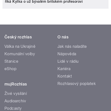
říká Kytka o už bývalém britském profesorovi
Český rozhlas
O nás
Válka na Ukrajině
Jak nás naladíte
Komunální volby
Nápověda
Stanice
Lidé v rádiu
eShop
Kariéra
Kontakt
Rozhlasový poplatek
mujRozhlas
Živé vysílání
Audioarchiv
Podcasty