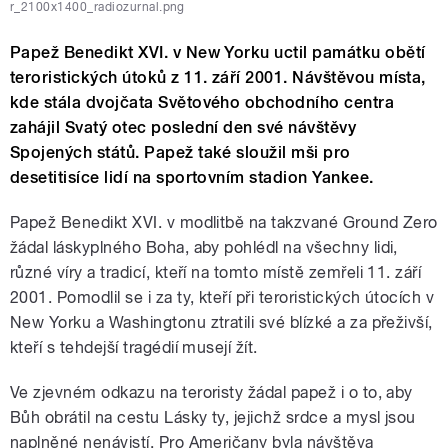
r_2100x1400_radiozurnal.png
Papež Benedikt XVI. v New Yorku uctil památku obětí
teroristických útoků z 11. září 2001. Návštěvou místa,
kde stála dvojčata Světového obchodního centra
zahájil Svatý otec poslední den své návštěvy
Spojených států. Papež také sloužil mši pro
desetitisíce lidí na sportovním stadion Yankee.
Papež Benedikt XVI. v modlitbě na takzvané Ground Zero
žádal láskyplného Boha, aby pohlédl na všechny lidi,
různé víry a tradicí, kteří na tomto místě zemřeli 11. září
2001. Pomodlil se i za ty, kteří při teroristických útocích v
New Yorku a Washingtonu ztratili své blízké a za přeživší,
kteří s tehdejší tragédií musejí žít.
Ve zjevném odkazu na teroristy žádal papež i o to, aby
Bůh obrátil na cestu Lásky ty, jejichž srdce a mysl jsou
naplněné nenávistí. Pro Američany byla návštěva