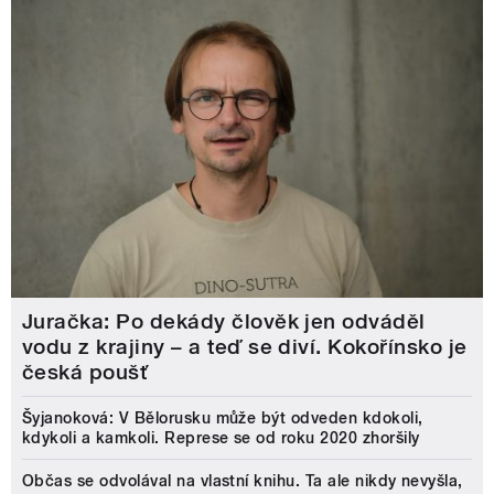
Juračka: Po dekády člověk jen odváděl
vodu z krajiny – a teď se diví. Kokořínsko je
česká poušť
Šyjanoková: V Bělorusku může být odveden kdokoli,
kdykoli a kamkoli. Represe se od roku 2020 zhoršily
Občas se odvolával na vlastní knihu. Ta ale nikdy nevyšla,