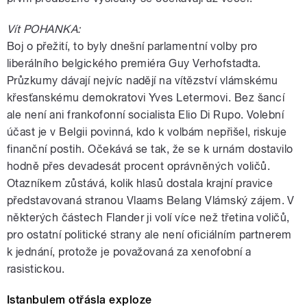
Vít POHANKA:
Boj o přežití, to byly dnešní parlamentní volby pro
liberálního belgického premiéra Guy Verhofstadta.
Průzkumy dávají nejvíc nadějí na vítězství vlámskému
křesťanskému demokratovi Yves Letermovi. Bez šancí
ale není ani frankofonní socialista Elio Di Rupo. Volební
účast je v Belgii povinná, kdo k volbám nepřišel, riskuje
finanční postih. Očekává se tak, že se k urnám dostavilo
hodně přes devadesát procent oprávněných voličů.
Otazníkem zůstává, kolik hlasů dostala krajní pravice
představovaná stranou Vlaams Belang Vlámský zájem. V
některých částech Flander ji volí více než třetina voličů,
pro ostatní politické strany ale není oficiálním partnerem
k jednání, protože je považovaná za xenofobní a
rasistickou.
Istanbulem otřásla exploze