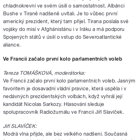
chladnokrevní ve svém úsilí o samostatnost. Albánci
Bushe v Tiraně nadšeně uvítali. Je to vůbec první
americký prezident, který tam přijel. Tirana poslala své
vojáky do misí v Afghánistánu i v Iráku a má podporu
Spojených států v úsilí o vstup do Severoatlantické
aliance.
Ve Francii začalo první kolo parlamentních voleb
Tereza TOMÁŠKOVÁ, moderátorka:
Ve Francii začalo první kolo parlamentních voleb. Jasným
favoritem je dosavadní vládní pravice, která uspěla i v
nedávných prezidentských volbách, když vyhrál její
kandidát Nicolas Sarkozy. Hlasování sleduje
spolupracovník Radiožurnálu ve Francii Jiří Slavíček.
Jiří SLAVÍČEK:
Modrá vlna přijde, ale bez velkého nadšení. Současná