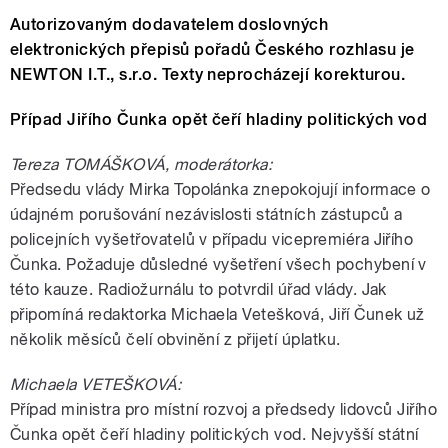
Autorizovaným dodavatelem doslovných
elektronických přepisů pořadů Českého rozhlasu je
NEWTON I.T., s.r.o. Texty neprocházejí korekturou.
Případ Jiřího Čunka opět čeří hladiny politických vod
Tereza TOMÁŠKOVÁ, moderátorka:
Předsedu vlády Mirka Topolánka znepokojují informace o
údajném porušování nezávislosti státních zástupců a
policejních vyšetřovatelů v případu vicepremiéra Jiřího
Čunka. Požaduje důsledné vyšetření všech pochybení v
této kauze. Radiožurnálu to potvrdil úřad vlády. Jak
připomíná redaktorka Michaela Vetešková, Jiří Čunek už
několik měsíců čelí obvinění z přijetí úplatku.
Michaela VETEŠKOVÁ:
Případ ministra pro místní rozvoj a předsedy lidovců Jiřího
Čunka opět čeří hladiny politických vod. Nejvyšší státní