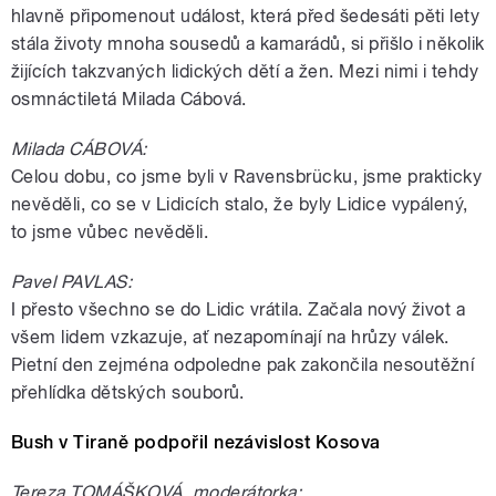
hlavně připomenout událost, která před šedesáti pěti lety
stála životy mnoha sousedů a kamarádů, si přišlo i několik
žijících takzvaných lidických dětí a žen. Mezi nimi i tehdy
osmnáctiletá Milada Cábová.
Milada CÁBOVÁ:
Celou dobu, co jsme byli v Ravensbrücku, jsme prakticky
nevěděli, co se v Lidicích stalo, že byly Lidice vypálený,
to jsme vůbec nevěděli.
Pavel PAVLAS:
I přesto všechno se do Lidic vrátila. Začala nový život a
všem lidem vzkazuje, ať nezapomínají na hrůzy válek.
Pietní den zejména odpoledne pak zakončila nesoutěžní
přehlídka dětských souborů.
Bush v Tiraně podpořil nezávislost Kosova
Tereza TOMÁŠKOVÁ, moderátorka: