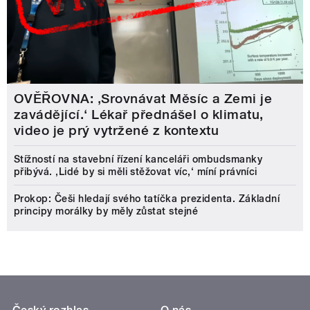
OVĚŘOVNA: ‚Srovnávat Měsíc a Zemi je
zavádějící.‘ Lékař přednášel o klimatu,
video je prý vytržené z kontextu
Stížností na stavební řízení kanceláři ombudsmanky
přibývá. ‚Lidé by si měli stěžovat víc,‘ míní právníci
Prokop: Češi hledají svého tatíčka prezidenta. Základní
principy morálky by měly zůstat stejné