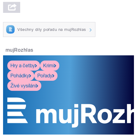
Všechny díly pořadu na mujRozhlas
mujRozhlas
Hry a četby
Krimi
Pohádky
Pořady
Živé vysílání