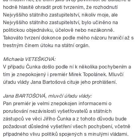
hodně hlasitě ohradit proti tvrzením, že rozhodnutí
Nejvyššího státního zastupitelství, nikoliv moje, ale
Nejvyššího státního zastupitelství, bylo učiněno na
politickou objednávku, účelově nebo nezákonně.
Takováto tvrzení dokonce podle mého názoru hraničí až s
trestným činem útoku na státní orgán.
Michaela VETEŠKOVÁ:
V případu Čunka došlo podle ní k několika pochybením a
tím je znepokojený i premiér Mirek Topolánek. Mluvčí
úřadu vlády Jana Bartošová cituje jeho prohlášení.
Jana BARTOŠOVÁ, mluvčí úřadu vlády:
Pan premiér je velmi znepokojen informacemi o
porušování nezávislosti vyšetřovatelů a státních
zástupců ve věci Jiřího Čunka a z tohoto důvodu bude
požadovat důsledné vyšetření všech pochybení, včetně
případného vlivu politiků spojených s minulými vládami.