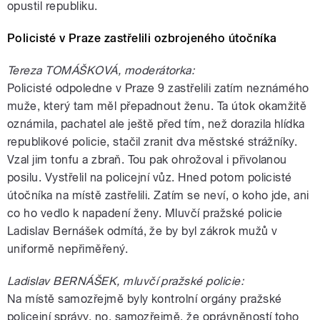
opustil republiku.
Policisté v Praze zastřelili ozbrojeného útočníka
Tereza TOMÁŠKOVÁ, moderátorka:
Policisté odpoledne v Praze 9 zastřelili zatím neznámého
muže, který tam měl přepadnout ženu. Ta útok okamžitě
oznámila, pachatel ale ještě před tím, než dorazila hlídka
republikové policie, stačil zranit dva městské strážníky.
Vzal jim tonfu a zbraň. Tou pak ohrožoval i přivolanou
posilu. Vystřelil na policejní vůz. Hned potom policisté
útočníka na místě zastřelili. Zatím se neví, o koho jde, ani
co ho vedlo k napadení ženy. Mluvčí pražské policie
Ladislav Bernášek odmítá, že by byl zákrok mužů v
uniformě nepřiměřený.
Ladislav BERNÁŠEK, mluvčí pražské policie:
Na místě samozřejmě byly kontrolní orgány pražské
policejní správy, no, samozřejmě, že oprávněností toho