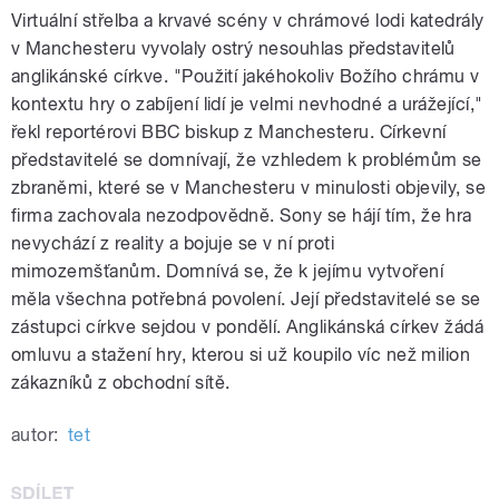
Virtuální střelba a krvavé scény v chrámové lodi katedrály
v Manchesteru vyvolaly ostrý nesouhlas představitelů
anglikánské církve. "Použití jakéhokoliv Božího chrámu v
kontextu hry o zabíjení lidí je velmi nevhodné a urážející,"
řekl reportérovi BBC biskup z Manchesteru. Církevní
představitelé se domnívají, že vzhledem k problémům se
zbraněmi, které se v Manchesteru v minulosti objevily, se
firma zachovala nezodpovědně. Sony se hájí tím, že hra
nevychází z reality a bojuje se v ní proti
mimozemšťanům. Domnívá se, že k jejímu vytvoření
měla všechna potřebná povolení. Její představitelé se se
zástupci církve sejdou v pondělí. Anglikánská církev žádá
omluvu a stažení hry, kterou si už koupilo víc než milion
zákazníků z obchodní sítě.
autor:
tet