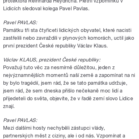
protektora Reinharda Heydricha. Pietní vzpomínku v
Lidicích sledoval kolega Pavel Pavlas.
Pavel PAVLAS:
Památku tři sta čtyřiceti lidických obyvatel, které nacisti
zastřelili nebo zavraždili v plynových komorách, uctil jako
první prezident České republiky Václav Klaus.
Václav KLAUS, prezident České republiky:
Považuji tuto věc za nesmírně důležitou, jeden z
nejvýznamnějších momentů naší země a zapomínat na ni
by bylo tragédií, jsem rád, že se tato památka udržuje,
jsem rád, že sem dneska přišlo nečekaně moc lidí a
přijedeteli do světa, objevíte, že v řadě zemí slovo Lidice
znají.
Pavel PAVLAS:
Mezi dalšími hosty nechyběli zástupci vlády,
partnerských měst z ciziny, ale i od nás. Vzpomínat a