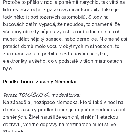
Protože to přišlo v noci a poměrně narychlo, tak většina
lidí nestačila odjet z garáží svými automobily, takže je
tady několik poškozených automobilů. Škody na
budovách zatím vypadá, že nebudou, to znamená, že
všechny objekty půjdou vyčistit a nebudou se na nich
muset dělat nějaký sanace, nebo demolice. Nicméně asi
patnáct domů mělo vodu v obytných místnostech, to
znamená, že tam probíhá odstraňování nábytku,
elektroniky a všeho, co v podstatě v těch místnostech
bylo.
Prudké bouře zasáhly Německo
Tereza TOMÁŠKOVÁ, moderátorka:
Na západě a jihozápadě Německa, které také v noci na
dnešek zasáhly prudké bouře, je nejméně sedmadvacet
zraněných. Živel narušil železniční, silniční i leteckou
dopravu, včetně dopravy na mezinárodním letišti ve
Stuttgartu.