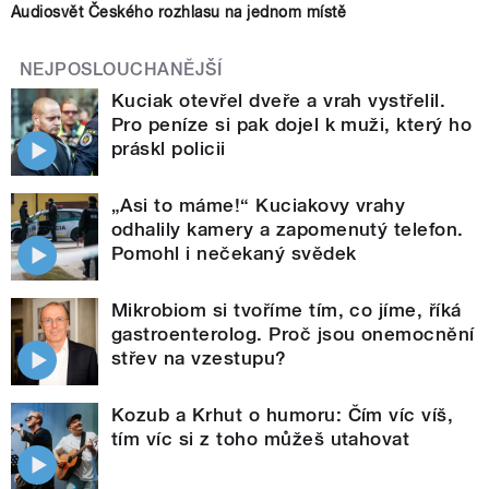
Audiosvět Českého rozhlasu na jednom místě
NEJPOSLOUCHANĚJŠÍ
Kuciak otevřel dveře a vrah vystřelil.
Pro peníze si pak dojel k muži, který ho
práskl policii
„Asi to máme!“ Kuciakovy vrahy
odhalily kamery a zapomenutý telefon.
Pomohl i nečekaný svědek
Mikrobiom si tvoříme tím, co jíme, říká
gastroenterolog. Proč jsou onemocnění
střev na vzestupu?
Kozub a Krhut o humoru: Čím víc víš,
tím víc si z toho můžeš utahovat