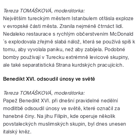
Tereza TOMÁŠKOVÁ, moderátorka:
Největším tureckým městem Istanbulem otřásla exploze
v evropské části města. Zranila nejméně čtrnáct lidí.
Nedaleko restaurace s rychlým občerstvením McDonald
´s explodovala zřejmě slabá nálož, která se používá spíš k
tomu, aby vyvolala paniku, než aby zabíjela. Podobné
bomby používají v Turecku extrémně levicové skupiny,
ale také separatistická Strana kurdských pracujících.
Benedikt XVI. odsoudil únosy ve světě
Tereza TOMÁŠKOVÁ, moderátorka:
Papež Benedikt XVI. při dnešní pravidelné nedělní
modlitbě odsoudil únosy ve světě, které označil za
hanebné činy. Na jihu Filipín, kde operuje několik
povstaleckých muslimských skupin, byl dnes unesen
italský kněz.