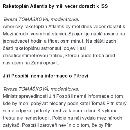
Raketoplán Atlantis by měl večer dorazit k ISS
Tereza TOMÁŠKOVÁ, moderátorka:
Americký raketoplán Atlantis by měl dnes večer dorazit k
Mezinárodní vesmírné stanici. Spojení je naplánováno na
jednadvacet hodin a třicet osm minut. Na plášti zadní
části raketoplánu astronauti objevili asi
deseticentimetrovou trhlinu, kterou bude třeba před
návratem na Zemi opravit.
Jiří Pospíšil nemá informace o Pitrovi
Tereza TOMÁŠKOVÁ, moderátorka:
Ministr spravedlnosti Jiří Pospíšil nemá informace o tom,
kde by mohl pobývat hledaný podnikatel Tomáš Pitr, který
si má odpykat pětiletý trest za krácení daní. K výkonu
trestu ale nenastoupil. Policie na něj vydala mezinárodní
zatykač. Pospíšil zároveň neví nic o tom, že by Pitr