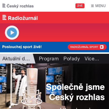
Přejít k hlavnímu obsahu
MENU
ŽIVĚ
Aktuální dění
Program
Pořady
Více
…