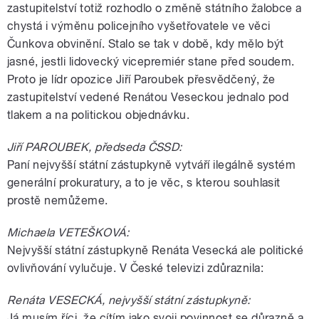
zastupitelství totiž rozhodlo o změně státního žalobce a
chystá i výměnu policejního vyšetřovatele ve věci
Čunkova obvinění. Stalo se tak v době, kdy mělo být
jasné, jestli lidovecký vicepremiér stane před soudem.
Proto je lídr opozice Jiří Paroubek přesvědčený, že
zastupitelství vedené Renátou Veseckou jednalo pod
tlakem a na politickou objednávku.
Jiří PAROUBEK, předseda ČSSD:
Paní nejvyšší státní zástupkyně vytváří ilegálně systém
generální prokuratury, a to je věc, s kterou souhlasit
prostě nemůžeme.
Michaela VETEŠKOVÁ:
Nejvyšší státní zástupkyně Renáta Vesecká ale politické
ovlivňování vylučuje. V České televizi zdůraznila:
Renáta VESECKÁ, nejvyšší státní zástupkyně:
Já musím říci, že cítím jako svoji povinnost se důrazně a