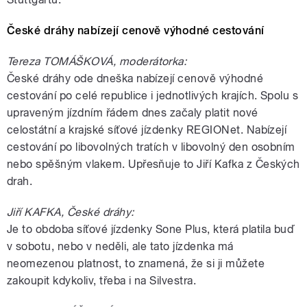
České dráhy nabízejí cenově výhodné cestování
Tereza TOMÁŠKOVÁ, moderátorka:
České dráhy ode dneška nabízejí cenově výhodné
cestování po celé republice i jednotlivých krajích. Spolu s
upraveným jízdním řádem dnes začaly platit nové
celostátní a krajské síťové jízdenky REGIONet. Nabízejí
cestování po libovolných tratích v libovolný den osobním
nebo spěšným vlakem. Upřesňuje to Jiří Kafka z Českých
drah.
Jiří KAFKA, České dráhy:
Je to obdoba síťové jízdenky Sone Plus, která platila buď
v sobotu, nebo v neděli, ale tato jízdenka má
neomezenou platnost, to znamená, že si ji můžete
zakoupit kdykoliv, třeba i na Silvestra.