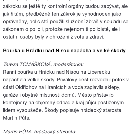
zákroku se ještě ty kontrolní orgány budou zabývat, ale
jak říkám, předběžně ten zákrok je vyhodnocen jako
oprávněný, policisté použili služební zbraň v souladu se
zákonem o policii, protože nejenom ti policisté, ale i
ostatní osoby byly v ohrožení života a zdraví.
Bouřka u Hrádku nad Nisou napáchala velké škody
Tereza TOMÁŠKOVÁ, moderátorka:
Ranní bouřka u Hrádku nad Nisou na Liberecku
napáchala velké škody. Přívalový déšť rozvodnil potok v
části Oldřichov na Hranicích a voda zaplavila sklepy,
garáže i obytné místnosti domů. Město přistavilo
kontejnery na objemný odpad a kraj půjčí postiženým
lidem vysoušeče. Škody popisuje hrádecký starosta
Martin Půta.
Martin PŮTA, hrádecký starosta: