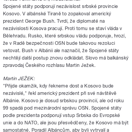
Spojené státy podporují nezávislost srbské provincie
Kosovo. V albánské Tiraně to zopakoval americký
prezident George Bush. Tvrdí, že diplomaté na
nezávislosti Kosova pracují. Proti tomu se staví vláda v
Bělehradu. Rusko, které srbskou vládu podporuje, hrozí,
že v Radě bezpečnosti OSN bude takovou rezoluci
vetovat. Bush v Albánii ale naznačil, že Spojené státy
nechtějí další postup znovu odkládat. Slovo má balkánský
zpravodaj Českého rozhlasu Martin Ježek.
Martin JEŽEK:
"Přijde okamžik, kdy řekneme dost a Kosovo bude
nezávislé," řekl americký prezident při své návštěvě
Albánie. Kosovo je dosud srbskou provincií, ale od roku
99 spadá pod mezinárodní správu OSN. Spojené státy
podle prezidenta podporují vstup Srbska do Evropské
unie a do NATO, ale jsou přesvědčeny, že Kosovo má být
samostatné. Poradil Albáncům, aby byli vytrvalí a