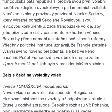
francouzská pátá republika si prožívá svou první volební
neděli ve zdejších dvoukolových parlamentních volbách.
Nedávno zvolený pravicový prezident Nicolas Sarkozy,
který výrazně porazil Ségolene Royalovou, svou
levicovou konkurentku, žádá francouzské voliče, aby
jeho příznivcům dali v parlamentu rozhodnou většinu.
Bez ní by přece nemohl uskutečnit své slíbené reformy.
Všechny politické instituce uznávají, že Francie zřetelně
vyslyší svého nového prezidenta, ale bez velkého
nadšení. Počet Francouzů u volebních uren je zatím
výrazně menší, než jich bylo v prezidentských volbách.
Belgie čeká na výsledky voleb
Tereza TOMÁŠKOVÁ, moderátorka:
Novou vládu dnes volili také sousední Belgičané.
Hlasovací místnosti se uzavřely už odpoledne. Jak ale z
Bruselu dodává zpravodaj Českého rozhlasu Vít Pohanka,
první předběžné výsledky se očekávají až večer.