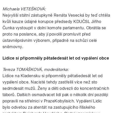
Michaela VETEŠKOVÁ:
Nejvyšší státní zástupkyně Renáta Vesecká by teď chtěla
kvůli kauze údajné korupce předsedy KDUČSL Jiřího
Čunka vystoupit v dolní komoře parlamentu. Obrátila se
proto na poslance, aby jí povolili promluvit před
ústavněprávním výborem, případně na schůzi celé
sněmovny.
Lidice si připomněly pětašedesát let od vypálení obce
Tereza TOMÁŠKOVÁ, moderátorka:
Lidice na Kladensku si připomněly pětašedesát let od
vypálení obce. Nacisté tehdy zastřelili více než sto
sedmdesát mužů. Ženy a děti odvezli do koncentračních
táborů. Dalších osmadvacet lidí pak o několik dní později
popravili na střelnici v PrazeKobylisích. Vypálení Lidic
bylo odvetou za atentát na zastupujícího říšského