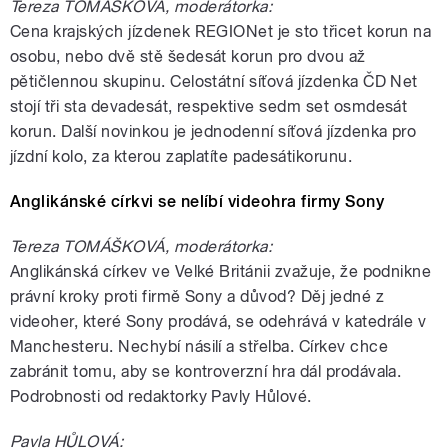
Tereza TOMÁŠKOVÁ, moderátorka:
Cena krajských jízdenek REGIONet je sto třicet korun na
osobu, nebo dvě stě šedesát korun pro dvou až
pětičlennou skupinu. Celostátní síťová jízdenka ČD Net
stojí tři sta devadesát, respektive sedm set osmdesát
korun. Další novinkou je jednodenní síťová jízdenka pro
jízdní kolo, za kterou zaplatíte padesátikorunu.
Anglikánské církvi se nelíbí videohra firmy Sony
Tereza TOMÁŠKOVÁ, moderátorka:
Anglikánská církev ve Velké Británii zvažuje, že podnikne
právní kroky proti firmě Sony a důvod? Děj jedné z
videoher, které Sony prodává, se odehrává v katedrále v
Manchesteru. Nechybí násilí a střelba. Církev chce
zabránit tomu, aby se kontroverzní hra dál prodávala.
Podrobnosti od redaktorky Pavly Hůlové.
Pavla HŮLOVÁ: