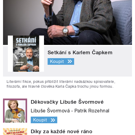
Setkání s Karlem Čapkem
Koupit
Literární fikce, pokus přiblížit literární nadsázkou spisovatele,
filozofa, ale hlavně člověka Karla Čapka trochu jinou formou.
Děkovačky Libuše Švormové
Libuše Švormová - Patrik Rozehnal
Koupit
Díky za každé nové ráno