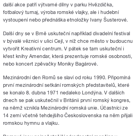
další akce patří výtvarné dílny v parku Hvězdička,
fotbalový turnaj, výroba romské vlajky, ale i hudební
vystoupení nebo přednáška etnoložky Ivany Šusterové.
Další dny se v Brně uskuteční například divadelní festival
v bývalé věznici v ulici Cejl, v níž chce město v budoucnu
vytvořit Kreativní centrum. V pátek se tam uskuteční i
křest knihy Amendar, která prezentuje romské osobnosti,
nebo koncert zpěvačky Moniky Bagárové.
Mezinárodní den Romů se slaví od roku 1990. Připomíná
první mezinárodní setkání romských představitelů, které
se konalo 8. dubna 1971 nedaleko Londýna. V dalších
dnech se pak uskutečnil v Británii první romský kongres,
na němž vznikla Mezinárodní romská unie. Účastníci ze
14 zemí včetně tehdejšího Československa na něm přijali
romskou hymnu a vlajku.