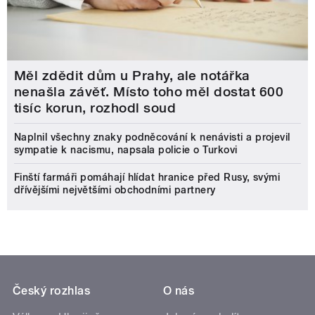
Měl zdědit dům u Prahy, ale notářka
nenašla závěť. Místo toho měl dostat 600
tisíc korun, rozhodl soud
Naplnil všechny znaky podněcování k nenávisti a projevil
sympatie k nacismu, napsala policie o Turkovi
Finští farmáři pomáhají hlídat hranice před Rusy, svými
dřívějšími největšími obchodními partnery
Český rozhlas
O nás