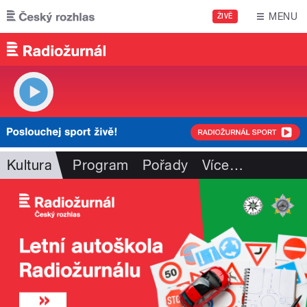
Přejít k hlavnímu obsahu
MENU
ŽIVĚ
Kultura
Program
Pořady
Více
…