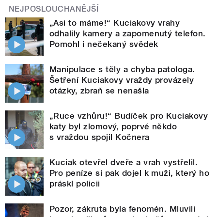
NEJPOSLOUCHANĚJŠÍ
„Asi to máme!“ Kuciakovy vrahy
odhalily kamery a zapomenutý telefon.
Pomohl i nečekaný svědek
Manipulace s těly a chyba patologa.
Šetření Kuciakovy vraždy provázely
otázky, zbraň se nenašla
„Ruce vzhůru!“ Budíček pro Kuciakovy
katy byl zlomový, poprvé někdo
s vraždou spojil Kočnera
Kuciak otevřel dveře a vrah vystřelil.
Pro peníze si pak dojel k muži, který ho
práskl policii
Pozor, zákruta byla fenomén. Mluvili