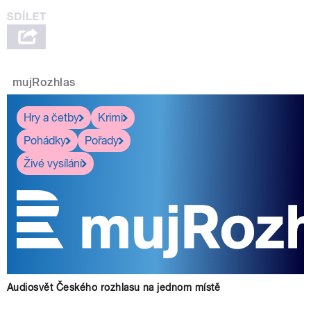
mujRozhlas
Hry a četby
Krimi
Pohádky
Pořady
Živé vysílání
Audiosvět Českého rozhlasu na jednom místě