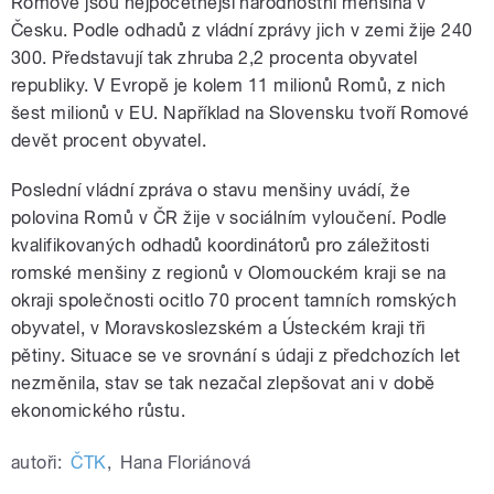
Romové jsou nejpočetnější národnostní menšina v
Česku. Podle odhadů z vládní zprávy jich v zemi žije 240
300. Představují tak zhruba 2,2 procenta obyvatel
republiky. V Evropě je kolem 11 milionů Romů, z nich
šest milionů v EU. Například na Slovensku tvoří Romové
devět procent obyvatel.
Poslední vládní zpráva o stavu menšiny uvádí, že
polovina Romů v ČR žije v sociálním vyloučení. Podle
kvalifikovaných odhadů koordinátorů pro záležitosti
romské menšiny z regionů v Olomouckém kraji se na
okraji společnosti ocitlo 70 procent tamních romských
obyvatel, v Moravskoslezském a Ústeckém kraji tři
pětiny. Situace se ve srovnání s údaji z předchozích let
nezměnila, stav se tak nezačal zlepšovat ani v době
ekonomického růstu.
autoři:
ČTK
,
Hana Floriánová