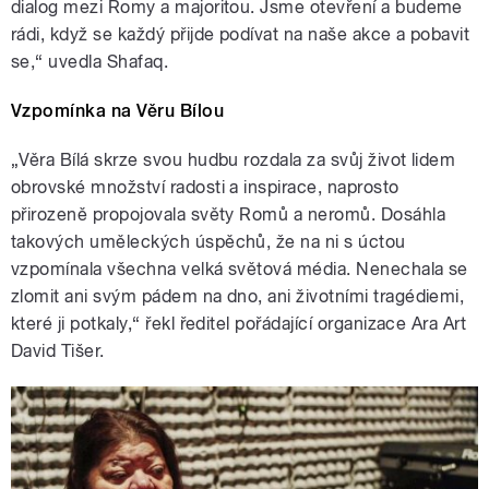
dialog mezi Romy a majoritou. Jsme otevření a budeme
rádi, když se každý přijde podívat na naše akce a pobavit
se,“ uvedla Shafaq.
Vzpomínka na Věru Bílou
„Věra Bílá skrze svou hudbu rozdala za svůj život lidem
obrovské množství radosti a inspirace, naprosto
přirozeně propojovala světy Romů a neromů. Dosáhla
takových uměleckých úspěchů, že na ni s úctou
vzpomínala všechna velká světová média. Nenechala se
zlomit ani svým pádem na dno, ani životními tragédiemi,
které ji potkaly,“ řekl ředitel pořádající organizace Ara Art
David Tišer.