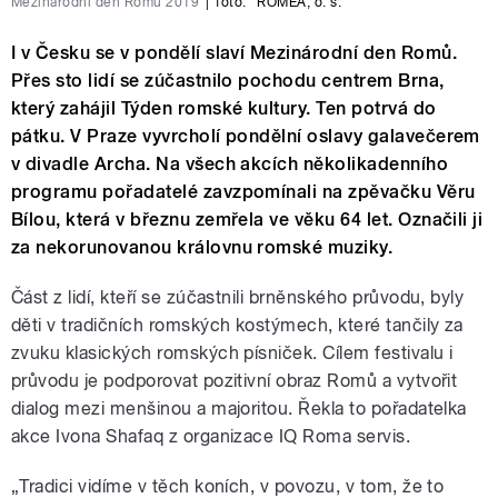
Mezinárodní den Romů 2019
|
foto:
ROMEA, o. s.
I v Česku se v pondělí slaví Mezinárodní den Romů.
Přes sto lidí se zúčastnilo pochodu centrem Brna,
který zahájil Týden romské kultury. Ten potrvá do
pátku. V Praze vyvrcholí pondělní oslavy galavečerem
v divadle Archa. Na všech akcích několikadenního
programu pořadatelé zavzpomínali na zpěvačku Věru
Bílou, která v březnu zemřela ve věku 64 let. Označili ji
za nekorunovanou královnu romské muziky.
Část z lidí, kteří se zúčastnili brněnského průvodu, byly
děti v tradičních romských kostýmech, které tančily za
zvuku klasických romských písniček. Cílem festivalu i
průvodu je podporovat pozitivní obraz Romů a vytvořit
dialog mezi menšinou a majoritou. Řekla to pořadatelka
akce Ivona Shafaq z organizace IQ Roma servis.
„Tradici vidíme v těch koních, v povozu, v tom, že to