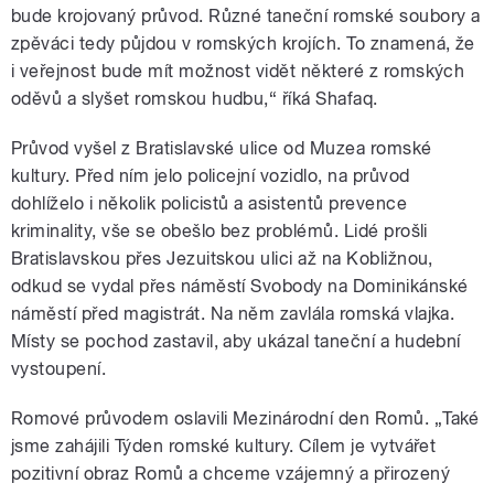
bude krojovaný průvod. Různé taneční romské soubory a
zpěváci tedy půjdou v romských krojích. To znamená, že
i veřejnost bude mít možnost vidět některé z romských
oděvů a slyšet romskou hudbu,“ říká Shafaq.
Průvod vyšel z Bratislavské ulice od Muzea romské
kultury. Před ním jelo policejní vozidlo, na průvod
dohlíželo i několik policistů a asistentů prevence
kriminality, vše se obešlo bez problémů. Lidé prošli
Bratislavskou přes Jezuitskou ulici až na Kobližnou,
odkud se vydal přes náměstí Svobody na Dominikánské
náměstí před magistrát. Na něm zavlála romská vlajka.
Místy se pochod zastavil, aby ukázal taneční a hudební
vystoupení.
Romové průvodem oslavili Mezinárodní den Romů. „Také
jsme zahájili Týden romské kultury. Cílem je vytvářet
pozitivní obraz Romů a chceme vzájemný a přirozený