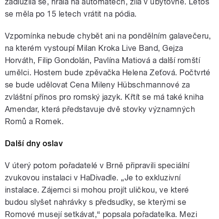
zadlužila se, hrála na automatech, žila v ubytovně. Letos
se měla po 15 letech vrátit na pódia.
Vzpomínka nebude chybět ani na pondělním galavečeru,
na kterém vystoupí Milan Kroka Live Band, Gejza
Horváth, Filip Gondolán, Pavlína Matiová a další romští
umělci. Hostem bude zpěvačka Helena Zeťová. Počtvrté
se bude udělovat Cena Mileny Hübschmannové za
zvláštní přínos pro romský jazyk. Křtít se má také kniha
Amendar, která představuje dvě stovky významných
Romů a Romek.
Další dny oslav
V úterý potom pořadatelé v Brně připravili speciální
zvukovou instalaci v HaDivadle. „Je to exkluzivní
instalace. Zájemci si mohou projít uličkou, ve které
budou slyšet nahrávky s předsudky, se kterými se
Romové musejí setkávat,“ popsala pořadatelka. Mezi