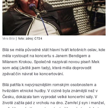
Věra Bílá
|
foto:
zdroj: ČT24
Bílá se měla původně stát hlavní tváří letošních oslav, kde
měla vystoupit na koncertu s Janem Bendigem a
Milanem Krokou. Společně nazpívali novou píseň Mek
som adaj (Ještě jsem tady), která měla doprovodit
zpěvaččin návrat ke koncertování.
Bílá patřila k nejvýraznějším romským osobnostem a
hvězdám etnické hudby. V cizině byla známější než v
Česku, dokázala tam vyprodat velké koncertní sály. V
životě zažila pád z vrcholu na dno. Zemřel jí syn i manžel,