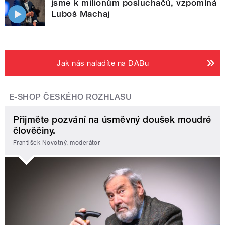
jsme k milionům posluchačů, vzpomíná
Luboš Machaj
Jak nás naladíte na DABu
E-SHOP ČESKÉHO ROZHLASU
Přijměte pozvání na úsměvný doušek moudré
člověčiny.
František Novotný, moderátor