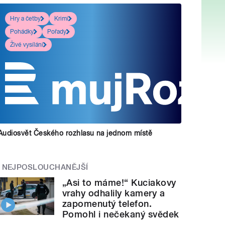
Hry a četby
Krimi
Pohádky
Pořady
Živé vysílání
Audiosvět Českého rozhlasu na jednom místě
NEJPOSLOUCHANĚJŠÍ
„Asi to máme!“ Kuciakovy
vrahy odhalily kamery a
zapomenutý telefon.
Pomohl i nečekaný svědek