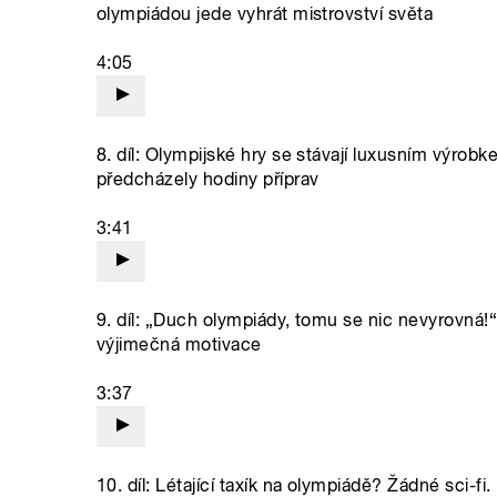
olympiádou jede vyhrát mistrovství světa
4:05
8. díl: Olympijské hry se stávají luxusním výrob
předcházely hodiny příprav
3:41
9. díl: „Duch olympiády, tomu se nic nevyrovná!“
výjimečná motivace
3:37
10. díl: Létající taxík na olympiádě? Žádné sci-f