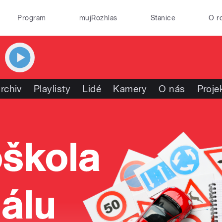
Program
mujRozhlas
Stanice
O r
rchiv
Playlisty
Lidé
Kamery
O nás
Proje