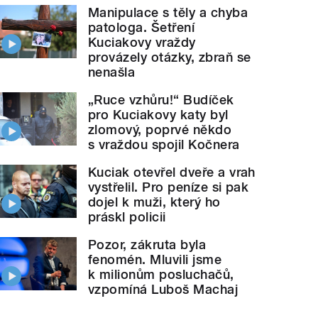
Manipulace s těly a chyba
patologa. Šetření
Kuciakovy vraždy
provázely otázky, zbraň se
nenašla
„Ruce vzhůru!“ Budíček
pro Kuciakovy katy byl
zlomový, poprvé někdo
s vraždou spojil Kočnera
Kuciak otevřel dveře a vrah
vystřelil. Pro peníze si pak
dojel k muži, který ho
práskl policii
Pozor, zákruta byla
fenomén. Mluvili jsme
k milionům posluchačů,
vzpomíná Luboš Machaj