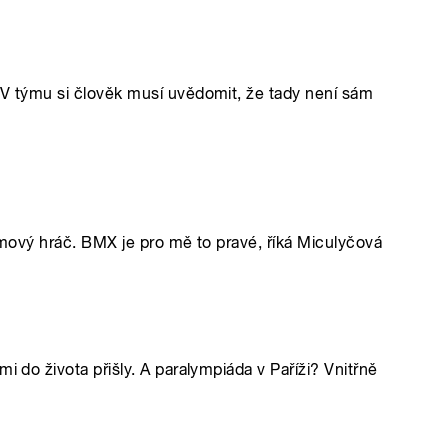
 V týmu si člověk musí uvědomit, že tady není sám
týmový hráč. BMX je pro mě to pravé, říká Miculyčová
i do života přišly. A paralympiáda v Paříži? Vnitřně