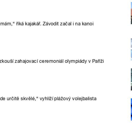
 mám,“ říká kajakář. Závodit začal i na kanoi
 zkouší zahajovací ceremoniál olympiády v Paříži
e určitě skvělé,“ vyhlíží plážový volejbalista