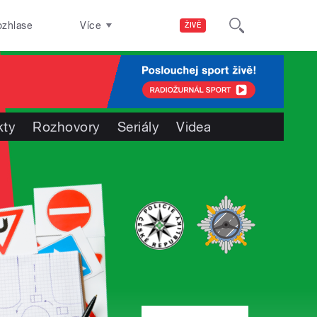
ozhlase
Více
ŽIVĚ
kty
Rozhovory
Seriály
Videa