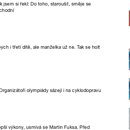
k jsem si řekl: Do toho, starouši!, směje se
ochodní
bych i třetí dítě, ale manželka už ne. Tak se holt
. Organizátoři olympiády sázejí i na cyklodopravu
epší výkony, usmívá se Martin Fuksa. Před