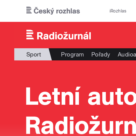
Přejít k hlavnímu obsahu
iRozhlas
Sport
Program
Pořady
Audioa