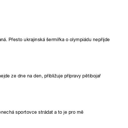
vaná. Přesto ukrajinská šermířka o olympiádu nepřijde
jde ze dne na den, přibližuje přípravy pětibojař
enechá sportovce strádat a to je pro mě