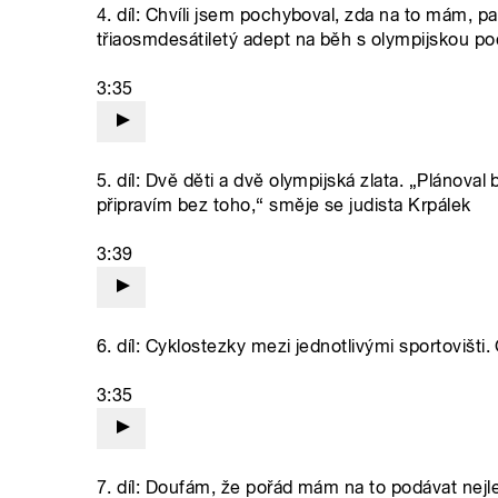
4. díl: Chvíli jsem pochyboval, zda na to mám, pa
třiaosmdesátiletý adept na běh s olympijskou p
3:35
5. díl: Dvě děti a dvě olympijská zlata. „Plánoval 
připravím bez toho,“ směje se judista Krpálek
3:39
6. díl: Cyklostezky mezi jednotlivými sportovišti
3:35
7. díl: Doufám, že pořád mám na to podávat nejl