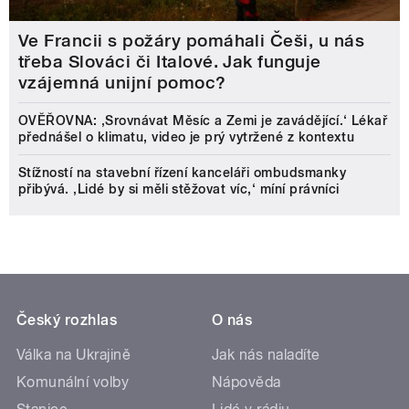
Ve Francii s požáry pomáhali Češi, u nás
třeba Slováci či Italové. Jak funguje
vzájemná unijní pomoc?
OVĚŘOVNA: ‚Srovnávat Měsíc a Zemi je zavádějící.‘ Lékař
přednášel o klimatu, video je prý vytržené z kontextu
Stížností na stavební řízení kanceláři ombudsmanky
přibývá. ‚Lidé by si měli stěžovat víc,‘ míní právníci
Český rozhlas
O nás
Válka na Ukrajině
Jak nás naladíte
Komunální volby
Nápověda