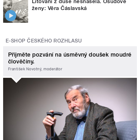
Litování z duše nesnášela. Osudové
ženy: Věra Čáslavská
E-SHOP ČESKÉHO ROZHLASU
Přijměte pozvání na úsměvný doušek moudré
člověčiny.
František Novotný, moderátor