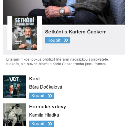
Setkání s Karlem Čapkem
Koupit
Literární fikce, pokus přiblížit literární nadsázkou spisovatele,
filozofa, ale hlavně člověka Karla Čapka trochu jinou formou.
Kost
Bára Dočkalová
Koupit
Hornické vdovy
Kamila Hladká
Koupit