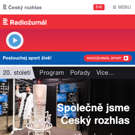
Přejít k hlavnímu obsahu
MENU
ŽIVĚ
20. století
Program
Pořady
Více
…