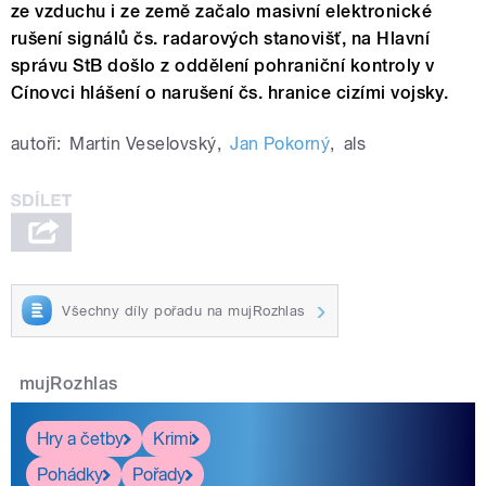
ze vzduchu i ze země začalo masivní elektronické
rušení signálů čs. radarových stanovišť, na Hlavní
správu StB došlo z oddělení pohraniční kontroly v
Cínovci hlášení o narušení čs. hranice cizími vojsky.
autoři:
Martin Veselovský
,
Jan Pokorný
,
als
Všechny díly pořadu na mujRozhlas
mujRozhlas
Hry a četby
Krimi
Pohádky
Pořady