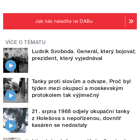
Jak nás naladíte na DABu
VÍCE O TÉMATU
Ludvík Svoboda. Generál, který bojoval;
prezident, který vyjednával
Tanky proti slovům a odvaze. Proč byl
týden mezi okupací a moskevským
protokolem tak výjimečný
21. srpna 1968 odjely okupační tanky
z Holešova s nepořízenou, dovnitř
kasáren se nedostaly