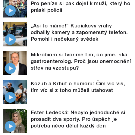
Pro peníze si pak dojel k muži, který ho
práskl policii
„Asi to máme!“ Kuciakovy vrahy
odhalily kamery a zapomenutý telefon.
Pomohl i nečekaný svědek
Mikrobiom si tvoříme tím, co jíme, říká
gastroenterolog. Proč jsou onemocnění
střev na vzestupu?
Kozub a Krhut o humoru: Čím víc víš,
tím víc si z toho můžeš utahovat
Ester Ledecká: Nebylo jednoduché si
prosadit dva sporty. Pro úspěch je
potřeba něco dělat každý den