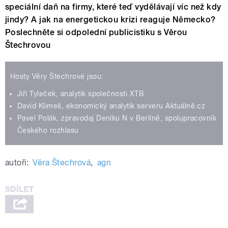
speciální daň na firmy, které teď vydělávají víc než kdy
jindy? A jak na energetickou krizi reaguje Německo?
Poslechněte si odpolední publicistiku s Věrou
Štechrovou
Hosty Věry Štechrové jsou:
Jiří Tyleček, analytik společnosti XTB
David Klimeš, ekonomický analytik serveru Aktuálně.cz
Pavel Polák, zpravodaj Deníku N v Berlíně, spolupracovník
Českého rozhlasu
autoři:
Věra Štechrová
,
agn