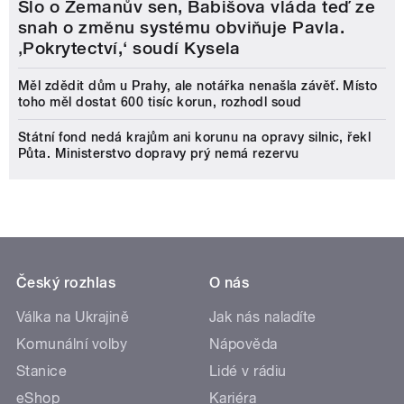
Šlo o Zemanův sen, Babišova vláda teď ze
snah o změnu systému obviňuje Pavla.
‚Pokrytectví,‘ soudí Kysela
Měl zdědit dům u Prahy, ale notářka nenašla závěť. Místo
toho měl dostat 600 tisíc korun, rozhodl soud
Státní fond nedá krajům ani korunu na opravy silnic, řekl
Půta. Ministerstvo dopravy prý nemá rezervu
Český rozhlas
O nás
Válka na Ukrajině
Jak nás naladíte
Komunální volby
Nápověda
Stanice
Lidé v rádiu
eShop
Kariéra