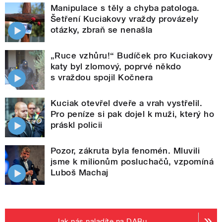
Manipulace s těly a chyba patologa.
Šetření Kuciakovy vraždy provázely
otázky, zbraň se nenašla
„Ruce vzhůru!“ Budíček pro Kuciakovy
katy byl zlomový, poprvé někdo
s vraždou spojil Kočnera
Kuciak otevřel dveře a vrah vystřelil.
Pro peníze si pak dojel k muži, který ho
práskl policii
Pozor, zákruta byla fenomén. Mluvili
jsme k milionům posluchačů, vzpomíná
Luboš Machaj
Jak nás naladíte na DABu