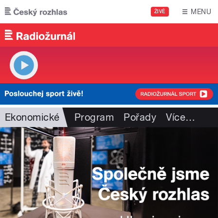
Přejít k hlavnímu obsahu
MENU
ŽIVĚ
Ekonomické
Program
Pořady
Více
…