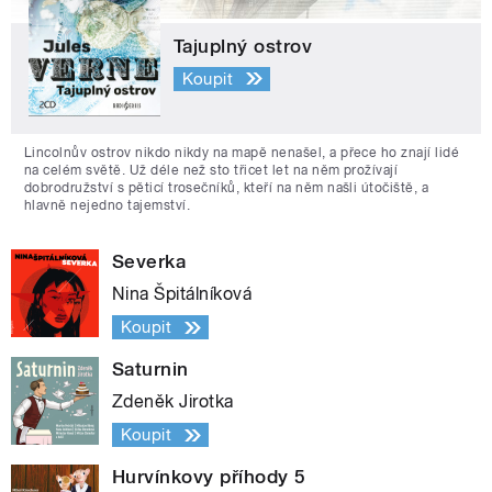
Tajuplný ostrov
Koupit
Lincolnův ostrov nikdo nikdy na mapě nenašel, a přece ho znají lidé
na celém světě. Už déle než sto třicet let na něm prožívají
dobrodružství s pěticí trosečníků, kteří na něm našli útočiště, a
hlavně nejedno tajemství.
Severka
Nina Špitálníková
Koupit
Saturnin
Zdeněk Jirotka
Koupit
Hurvínkovy příhody 5