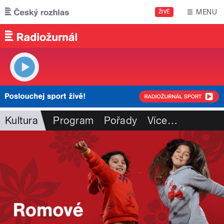
Přejít k hlavnímu obsahu
MENU
ŽIVĚ
Kultura
Program
Pořady
Více
…