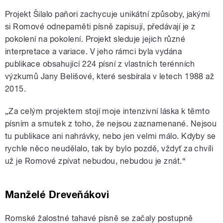
Projekt
Šilalo paňori
zachycuje unikátní způsoby, jakými
si Romové odnepaměti písně zapisují, předávají je z
pokolení na pokolení. Projekt sleduje jejich různé
interpretace a variace. V jeho rámci byla vydána
publikace obsahující 224 písní z vlastních terénních
výzkumů Jany Belišové, které sesbírala v letech 1988 až
2015.
„Za celým projektem stojí moje intenzivní láska k těmto
písním a smutek z toho, že nejsou zaznamenané. Nejsou
tu publikace ani nahrávky, nebo jen velmi málo. Kdyby se
rychle něco neudělalo, tak by bylo pozdě, vždyť za chvíli
už je Romové zpívat nebudou, nebudou je znát.“
Manželé Dreveňákovi
Romské žalostné tahavé písně se začaly postupně