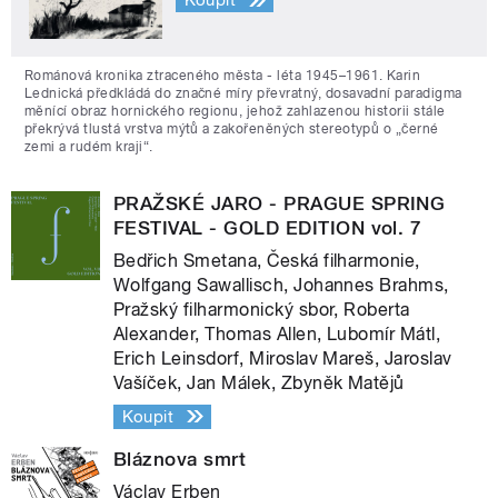
Koupit
Románová kronika ztraceného města - léta 1945–1961. Karin
Lednická předkládá do značné míry převratný, dosavadní paradigma
měnící obraz hornického regionu, jehož zahlazenou historii stále
překrývá tlustá vrstva mýtů a zakořeněných stereotypů o „černé
zemi a rudém kraji“.
PRAŽSKÉ JARO - PRAGUE SPRING
FESTIVAL - GOLD EDITION vol. 7
Bedřich Smetana, Česká filharmonie,
Wolfgang Sawallisch, Johannes Brahms,
Pražský filharmonický sbor, Roberta
Alexander, Thomas Allen, Lubomír Mátl,
Erich Leinsdorf, Miroslav Mareš, Jaroslav
Vašíček, Jan Málek, Zbyněk Matějů
Koupit
Bláznova smrt
Václav Erben