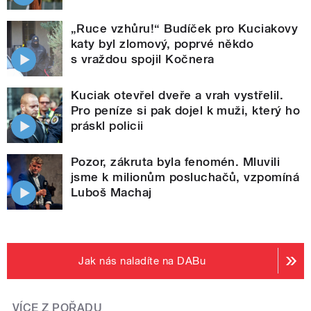
„Ruce vzhůru!“ Budíček pro Kuciakovy
katy byl zlomový, poprvé někdo
s vraždou spojil Kočnera
Kuciak otevřel dveře a vrah vystřelil.
Pro peníze si pak dojel k muži, který ho
práskl policii
Pozor, zákruta byla fenomén. Mluvili
jsme k milionům posluchačů, vzpomíná
Luboš Machaj
Jak nás naladíte na DABu
VÍCE Z POŘADU