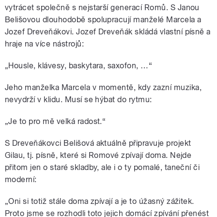
vytrácet společně s nejstarší generací Romů. S Janou
Belišovou dlouhodobě spolupracují manželé Marcela a
Jozef Dreveňákovi. Jozef Dreveňák skládá vlastní písně a
hraje na více nástrojů:
„Housle, klávesy, baskytara, saxofon, …“
Jeho manželka Marcela v momentě, kdy zazní muzika,
nevydrží v klidu. Musí se hýbat do rytmu:
„Je to pro mě velká radost.“
S Dreveňákovci Belišová aktuálně připravuje projekt
Gilau, tj. písně, které si Romové zpívají doma. Nejde
přitom jen o staré skladby, ale i o ty pomalé, taneční či
moderní:
„Oni si totiž stále doma zpívají a je to úžasný zážitek.
Proto jsme se rozhodli toto jejich domácí zpívání přenést