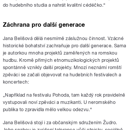
do hudebního studia a nahrát kvalitní cédéčko.“
Záchrana pro další generace
Jana Belišová dělá nesmírně záslužnou činnost. Vzácné
historické bohatství zachraňuje pro další generace. Sama
je autorkou mnoha projektů zaměřených na romskou
hudbu. Kromě přímých etnomuzikologických projektů
spontánně vznikly další projekty. Mnozí neznámí romští
zpěváci se začali objevovat na hudebních festivalech a
koncertech:
„Například na festivalu Pohoda, tam každý rok pravidelně
vystupovali noví zpěváci a muzikanti. U neromského
publika to zpravidla mělo velkou odezvu.“
Jana Belišová stojí i za občanským sdružením Žudro.
Jeho snahou je zvýšení tolerance vůči etnicky, sociálně,