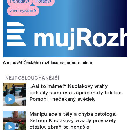
Pohádky
Pořady
Živé vysílání
Audiosvět Českého rozhlasu na jednom místě
NEJPOSLOUCHANĚJŠÍ
„Asi to máme!“ Kuciakovy vrahy
odhalily kamery a zapomenutý telefon.
Pomohl i nečekaný svědek
Manipulace s těly a chyba patologa.
Šetření Kuciakovy vraždy provázely
otázky, zbraň se nenašla