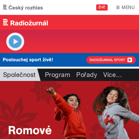
Přejít k hlavnímu obsahu
MENU
ŽIVĚ
Společnost
Program
Pořady
Více
…