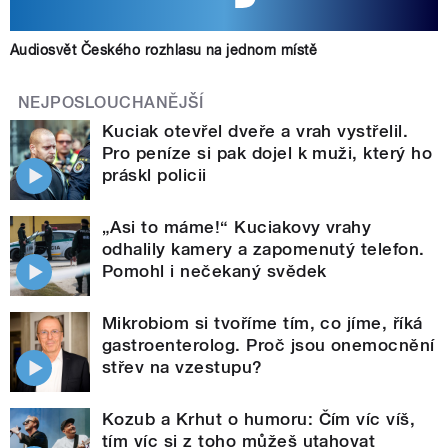
Audiosvět Českého rozhlasu na jednom místě
NEJPOSLOUCHANĚJŠÍ
Kuciak otevřel dveře a vrah vystřelil.
Pro peníze si pak dojel k muži, který ho
práskl policii
„Asi to máme!“ Kuciakovy vrahy
odhalily kamery a zapomenutý telefon.
Pomohl i nečekaný svědek
Mikrobiom si tvoříme tím, co jíme, říká
gastroenterolog. Proč jsou onemocnění
střev na vzestupu?
Kozub a Krhut o humoru: Čím víc víš,
tím víc si z toho můžeš utahovat