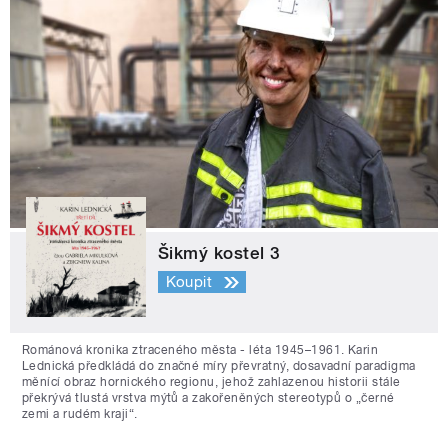
Šikmý kostel 3
Koupit
Románová kronika ztraceného města - léta 1945–1961. Karin
Lednická předkládá do značné míry převratný, dosavadní paradigma
měnící obraz hornického regionu, jehož zahlazenou historii stále
překrývá tlustá vrstva mýtů a zakořeněných stereotypů o „černé
zemi a rudém kraji“.