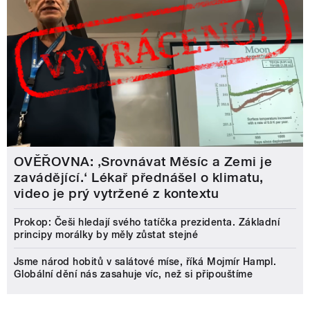
OVĚŘOVNA: ‚Srovnávat Měsíc a Zemi je
zavádějící.‘ Lékař přednášel o klimatu,
video je prý vytržené z kontextu
Prokop: Češi hledají svého tatíčka prezidenta. Základní
principy morálky by měly zůstat stejné
Jsme národ hobitů v salátové míse, říká Mojmír Hampl.
Globální dění nás zasahuje víc, než si připouštíme