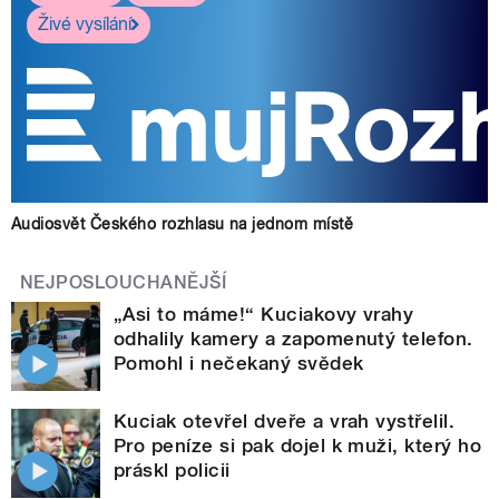
Živé vysílání
Audiosvět Českého rozhlasu na jednom místě
NEJPOSLOUCHANĚJŠÍ
„Asi to máme!“ Kuciakovy vrahy
odhalily kamery a zapomenutý telefon.
Pomohl i nečekaný svědek
Kuciak otevřel dveře a vrah vystřelil.
Pro peníze si pak dojel k muži, který ho
práskl policii