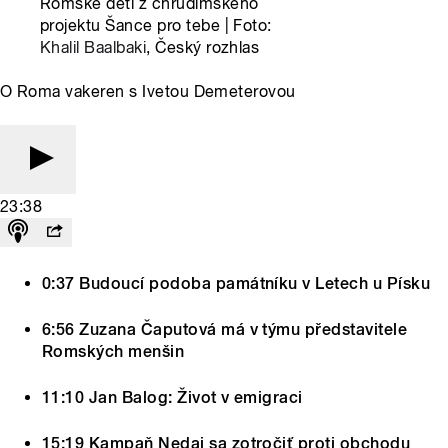
Romské děti z chrudimského
projektu Šance pro tebe | Foto:
Khalil Baalbaki
, Český rozhlas
O Roma vakeren s Ivetou Demeterovou
23:38
0:37 Budoucí podoba památníku v Letech u Písku
6:56 Zuzana Čaputová má v týmu představitele
Romských menšin
11:10 Jan Balog: Život v emigraci
15:19 Kampaň Nedaj sa zotročiť proti obchodu