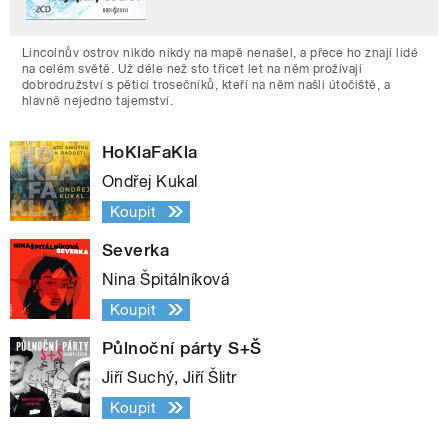
Lincolnův ostrov nikdo nikdy na mapě nenašel, a přece ho znají lidé
na celém světě. Už déle než sto třicet let na něm prožívají
dobrodružství s pěticí trosečníků, kteří na něm našli útočiště, a
hlavně nejedno tajemství.
HoKlaFaKla
Ondřej Kukal
Koupit
Severka
Nina Špitálníková
Koupit
Půlnoční párty S+Š
Jiří Suchý, Jiří Šlitr
Koupit