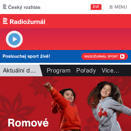
Přejít k hlavnímu obsahu
MENU
ŽIVĚ
Aktuální dění
Program
Pořady
Více
…