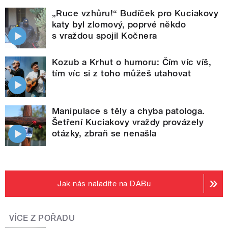
„Ruce vzhůru!“ Budíček pro Kuciakovy
katy byl zlomový, poprvé někdo
s vraždou spojil Kočnera
Kozub a Krhut o humoru: Čím víc víš,
tím víc si z toho můžeš utahovat
Manipulace s těly a chyba patologa.
Šetření Kuciakovy vraždy provázely
otázky, zbraň se nenašla
Jak nás naladíte na DABu
VÍCE Z POŘADU