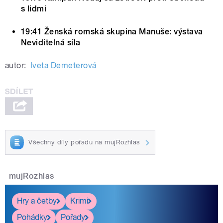
s lidmi
19:41 Ženská romská skupina Manuše: výstava
Neviditelná síla
autor:
Iveta Demeterová
Všechny díly pořadu na mujRozhlas
mujRozhlas
Hry a četby
Krimi
Pohádky
Pořady