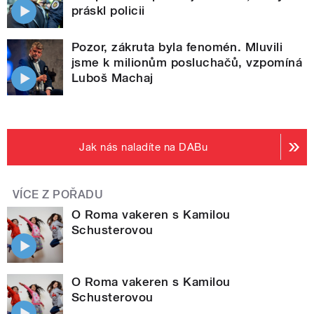
práskl policii
Pozor, zákruta byla fenomén. Mluvili
jsme k milionům posluchačů, vzpomíná
Luboš Machaj
Jak nás naladíte na DABu
VÍCE Z POŘADU
O Roma vakeren s Kamilou
Schusterovou
O Roma vakeren s Kamilou
Schusterovou