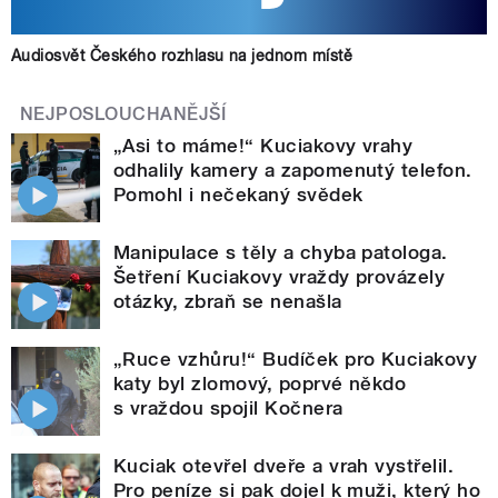
Audiosvět Českého rozhlasu na jednom místě
NEJPOSLOUCHANĚJŠÍ
„Asi to máme!“ Kuciakovy vrahy
odhalily kamery a zapomenutý telefon.
Pomohl i nečekaný svědek
Manipulace s těly a chyba patologa.
Šetření Kuciakovy vraždy provázely
otázky, zbraň se nenašla
„Ruce vzhůru!“ Budíček pro Kuciakovy
katy byl zlomový, poprvé někdo
s vraždou spojil Kočnera
Kuciak otevřel dveře a vrah vystřelil.
Pro peníze si pak dojel k muži, který ho