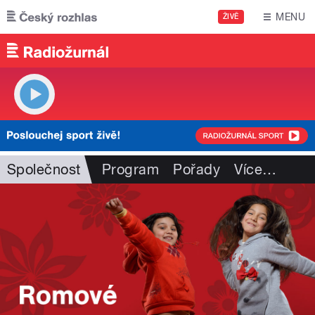
Přejít k hlavnímu obsahu
MENU
ŽIVĚ
Společnost
Program
Pořady
Více
…