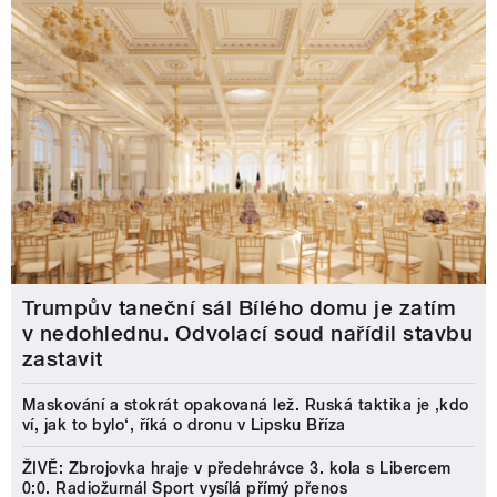
Trumpův taneční sál Bílého domu je zatím
v nedohlednu. Odvolací soud nařídil stavbu
zastavit
Maskování a stokrát opakovaná lež. Ruská taktika je ‚kdo
ví, jak to bylo‘, říká o dronu v Lipsku Bříza
ŽIVĚ: Zbrojovka hraje v předehrávce 3. kola s Libercem
0:0. Radiožurnál Sport vysílá přímý přenos