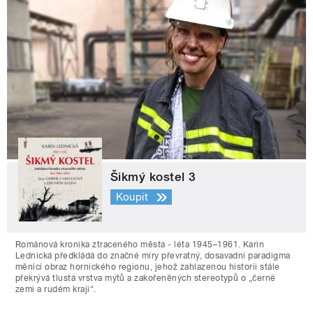
Šikmý kostel 3
Koupit
Románová kronika ztraceného města - léta 1945–1961. Karin
Lednická předkládá do značné míry převratný, dosavadní paradigma
měnící obraz hornického regionu, jehož zahlazenou historii stále
překrývá tlustá vrstva mýtů a zakořeněných stereotypů o „černé
zemi a rudém kraji“.