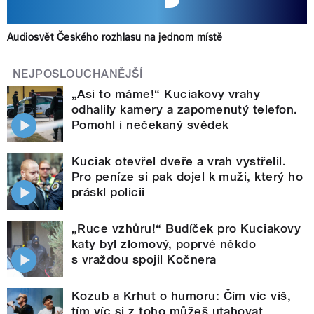
Audiosvět Českého rozhlasu na jednom místě
NEJPOSLOUCHANĚJŠÍ
„Asi to máme!“ Kuciakovy vrahy
odhalily kamery a zapomenutý telefon.
Pomohl i nečekaný svědek
Kuciak otevřel dveře a vrah vystřelil.
Pro peníze si pak dojel k muži, který ho
práskl policii
„Ruce vzhůru!“ Budíček pro Kuciakovy
katy byl zlomový, poprvé někdo
s vraždou spojil Kočnera
Kozub a Krhut o humoru: Čím víc víš,
tím víc si z toho můžeš utahovat