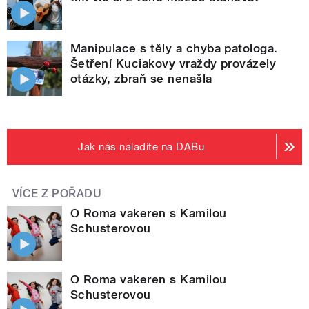
Manipulace s těly a chyba patologa.
Šetření Kuciakovy vraždy provázely
otázky, zbraň se nenašla
Jak nás naladíte na DABu
VÍCE Z POŘADU
O Roma vakeren s Kamilou
Schusterovou
O Roma vakeren s Kamilou
Schusterovou