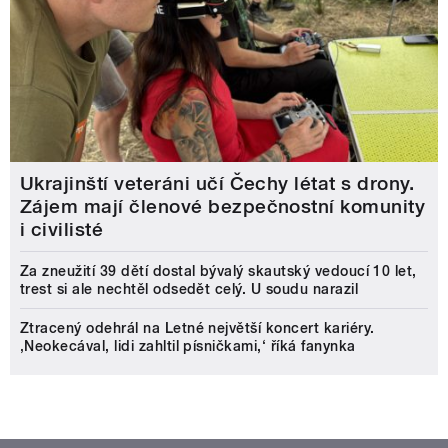
Ukrajinští veteráni učí Čechy létat s drony.
Zájem mají členové bezpečnostní komunity
i civilisté
Za zneužití 39 dětí dostal bývalý skautský vedoucí 10 let,
trest si ale nechtěl odsedět celý. U soudu narazil
Ztracený odehrál na Letné největší koncert kariéry.
‚Neokecával, lidi zahltil písničkami,‘ říká fanynka