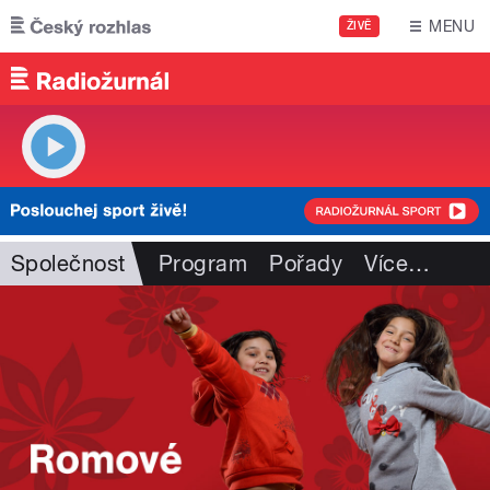
Přejít k hlavnímu obsahu
MENU
ŽIVĚ
Společnost
Program
Pořady
Více
…