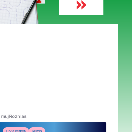
mujRozhlas
Hry a četby
Krimi