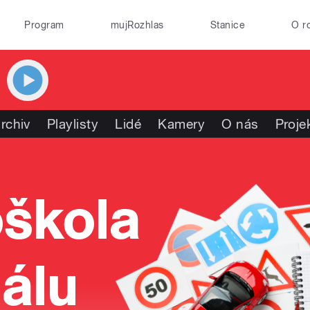
Program
mujRozhlas
Stanice
O r
rchiv
Playlisty
Lidé
Kamery
O nás
Proje