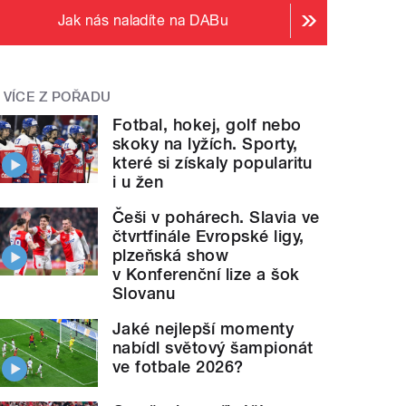
Jak nás naladíte na DABu
VÍCE Z POŘADU
Fotbal, hokej, golf nebo
skoky na lyžích. Sporty,
které si získaly popularitu
i u žen
Češi v pohárech. Slavia ve
čtvrtfinále Evropské ligy,
plzeňská show
v Konferenční lize a šok
Slovanu
Jaké nejlepší momenty
nabídl světový šampionát
ve fotbale 2026?