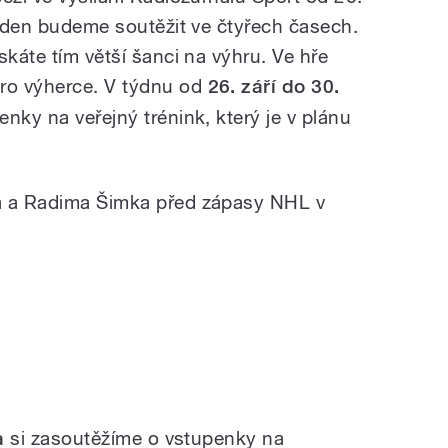
í den budeme soutěžit ve čtyřech časech.
skáte tím větší šanci na výhru. Ve hře
ro výherce. V týdnu od
26. září do 30.
ky na veřejný trénink, který je v plánu
a a Radima Šimka před zápasy NHL v
a
si zasoutěžíme o vstupenky na