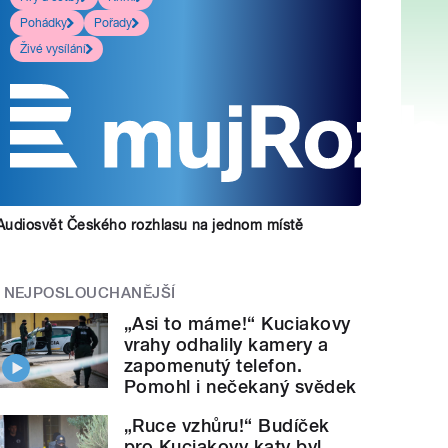
Pohádky
Pořady
Živé vysílání
Audiosvět Českého rozhlasu na jednom místě
NEJPOSLOUCHANĚJŠÍ
„Asi to máme!“ Kuciakovy
vrahy odhalily kamery a
zapomenutý telefon.
Pomohl i nečekaný svědek
„Ruce vzhůru!“ Budíček
pro Kuciakovy katy byl