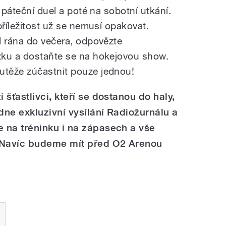
 páteční duel a poté na sobotní utkání.
příležitost už se nemusí opakovat.
d rána do večera, odpovězte
zku a dostaňte se na hokejovou show.
těže zúčastnit pouze jednou!
šťastlivci, kteří se dostanou do haly,
ne exkluzivní vysílání Radiožurnálu a
 na tréninku i na zápasech a vše
. Navíc budeme mít před O2 Arenou