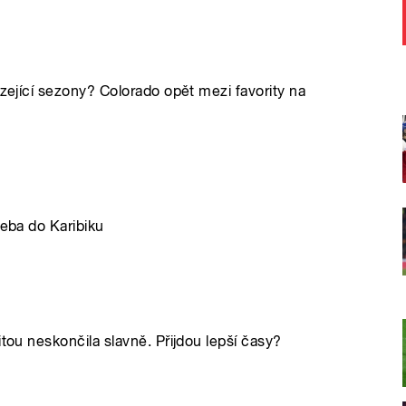
ázející sezony? Colorado opět mezi favority na
řeba do Karibiku
itou neskončila slavně. Přijdou lepší časy?