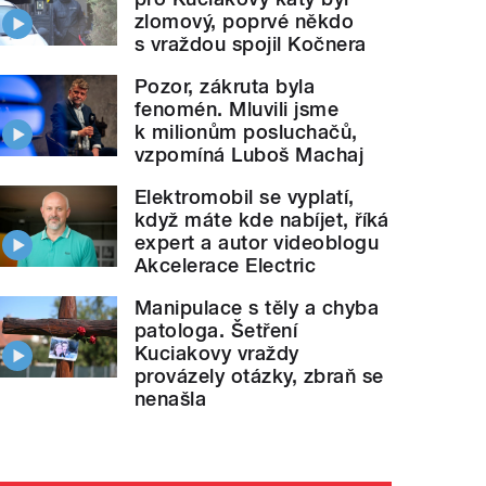
zlomový, poprvé někdo
s vraždou spojil Kočnera
Pozor, zákruta byla
fenomén. Mluvili jsme
k milionům posluchačů,
vzpomíná Luboš Machaj
Elektromobil se vyplatí,
když máte kde nabíjet, říká
expert a autor videoblogu
Akcelerace Electric
Manipulace s těly a chyba
patologa. Šetření
Kuciakovy vraždy
provázely otázky, zbraň se
nenašla