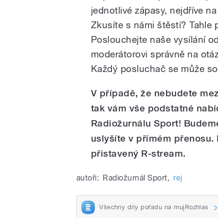
jednotlivé zápasy, nejdříve na
Zkusíte s námi štěstí? Tahle 
Poslouchejte naše vysílání o
moderátorovi správně na otá
Každý posluchač se může sou
V případě, že nebudete mezi 
tak vám vše podstatné nabíd
Radiožurnálu Sport! Budeme
uslyšíte v přímém přenosu
přistavený R-stream.
autoři:
Radiožurnál Sport
,
rej
Všechny díly pořadu na mujRozhlas