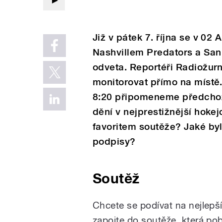
Již v pátek 7. října se v 02
Nashvillem Predators a San
odveta. Reportéři Radiožur
monitorovat přímo na místě.
8:20 připomeneme předchoz
dění v nejprestižnější hokej
favoritem soutěže? Jaké byl
podpisy?
Soutěž
Chcete se podívat na nejlepš
zapojte do soutěže, která pob