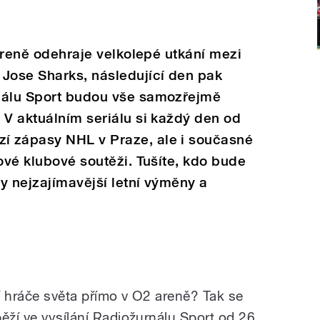
 Areně odehraje velkolepé utkání mezi
 Jose Sharks, následující den pak
nálu Sport budou vše samozřejmě
 V aktuálním seriálu si každý den od
í zápasy NHL v Praze, ale i současné
ové klubové soutěži. Tušíte, kdo bude
y nejzajímavější letní výměny a
í hráče světa přímo v O2 areně? Tak se
ěží ve vysílání Radiožurnálu Sport od 26.