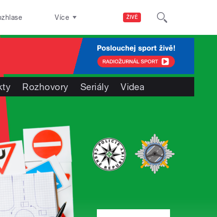
ozhlase
Více
ŽIVĚ
kty
Rozhovory
Seriály
Videa