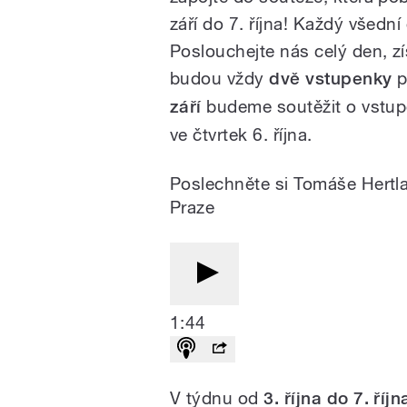
září do 7. října! Každý všedn
Poslouchejte nás celý den, zí
budou vždy
dvě vstupenky
p
září
budeme soutěžit o vstupen
ve čtvrtek 6. října.
Poslechněte si Tomáše Hertl
Praze
1:44
V týdnu od
3. října do 7. říjn