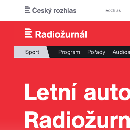
Přejít k hlavnímu obsahu
iRozhlas
Sport
Program
Pořady
Audioa