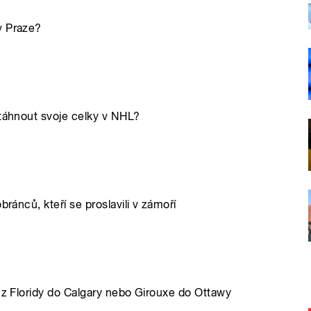
v Praze?
 táhnout svoje celky v NHL?
bránců, kteří se proslavili v zámoří
a z Floridy do Calgary nebo Girouxe do Ottawy