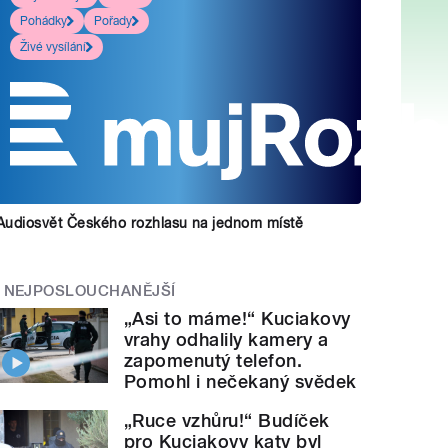
Pohádky
Pořady
Živé vysílání
Audiosvět Českého rozhlasu na jednom místě
NEJPOSLOUCHANĚJŠÍ
„Asi to máme!“ Kuciakovy
vrahy odhalily kamery a
zapomenutý telefon.
Pomohl i nečekaný svědek
„Ruce vzhůru!“ Budíček
pro Kuciakovy katy byl