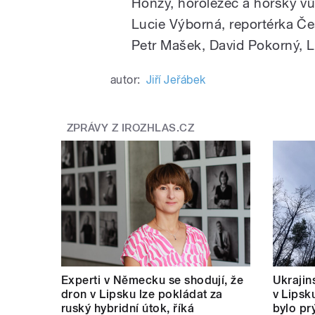
Honzy, horolezec a horský v
Lucie Výborná, reportérka Če
Petr Mašek, David Pokorný, L
autor:
Jiří Jeřábek
ZPRÁVY Z IROZHLAS.CZ
Experti v Německu se shodují, že
Ukrajins
dron v Lipsku lze pokládat za
v Lipsk
ruský hybridní útok, říká
bylo pr