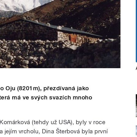
Čo Oju (8201m), přezdívaná jako
která má ve svých svazích mnoho
Komárková (tehdy už USA), byly v roce
 jejím vrcholu, Dina Šterbová byla první