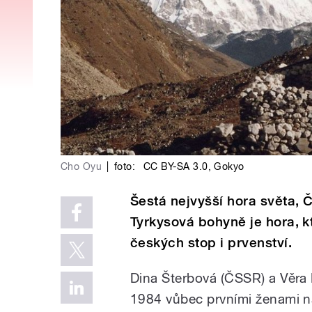
Cho Oyu
|
foto:
CC BY-SA 3.0
,
Gokyo
Šestá nejvyšší hora světa, 
Tyrkysová bohyně je hora, 
českých stop i prvenství.
Dina Šterbová (ČSSR) a Věra 
1984 vůbec prvními ženami na