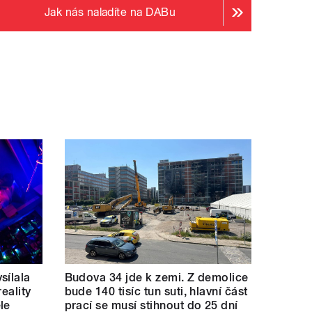
Jak nás naladíte na DABu
sílala
Budova 34 jde k zemi. Z demolice
eality
bude 140 tisíc tun suti, hlavní část
le
prací se musí stihnout do 25 dní