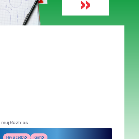
mujRozhlas
Hry a četby
Krimi