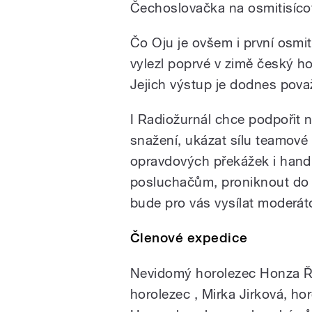
Čechoslovačka na osmitisíco
Čo Oju je ovšem i první osmit
vylezl poprvé v zimě český h
Jejich výstup je dodnes pova
I Radiožurnál chce podpořit
snažení, ukázat sílu teamov
opravdových překážek i hand
posluchačům, proniknout do 
bude pro vás vysílat moderát
Členové expedice
Nevidomý horolezec Honza Říh
horolezec , Mirka Jirková, ho