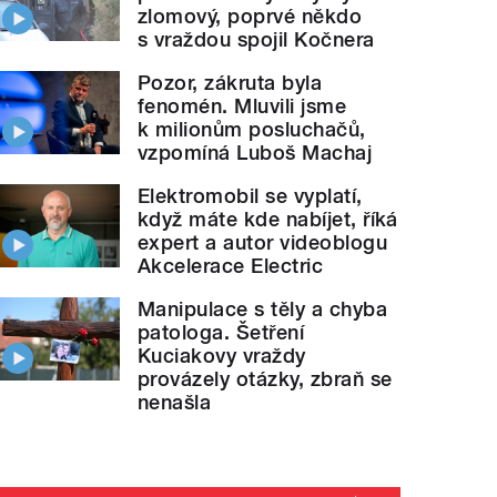
zlomový, poprvé někdo
s vraždou spojil Kočnera
Pozor, zákruta byla
fenomén. Mluvili jsme
k milionům posluchačů,
vzpomíná Luboš Machaj
Elektromobil se vyplatí,
když máte kde nabíjet, říká
expert a autor videoblogu
Akcelerace Electric
Manipulace s těly a chyba
patologa. Šetření
Kuciakovy vraždy
provázely otázky, zbraň se
nenašla