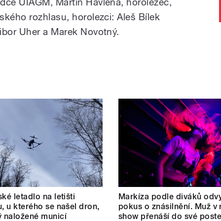
ůdce UIAGM, Martin Havlena, horolezec,
ského rozhlasu, horolezci: Aleš Bílek
ibor Uher a Marek Novotný.
ké letadlo na letišti
Markíza podle diváků odvy
u, u kterého se našel dron,
pokus o znásilnění. Muž v r
ý naložené municí
show přenáší do své poste