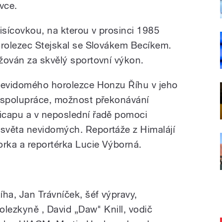
vce.
isícovkou, na kterou v prosinci 1985
orolezec Stejskal se Slovákem Becíkem.
žován za skvělý sportovní výkon.
 nevidomého horolezce Honzu Říhu v jeho
é spolupráce, možnost překonávání
icapu a v neposlední řadě pomoci
světa nevidomých. Reportáže z Himalájí
orka a reportérka Lucie Výborná.
a, Jan Trávníček, šéf výpravy,
rolezkyně , David „Daw" Knill, vodič