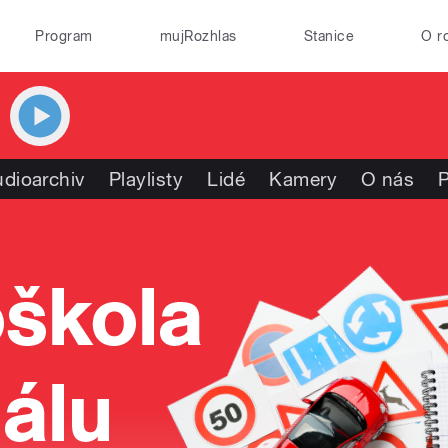
Program
mujRozhlas
Stanice
O r
dioarchiv
Playlisty
Lidé
Kamery
O nás
P