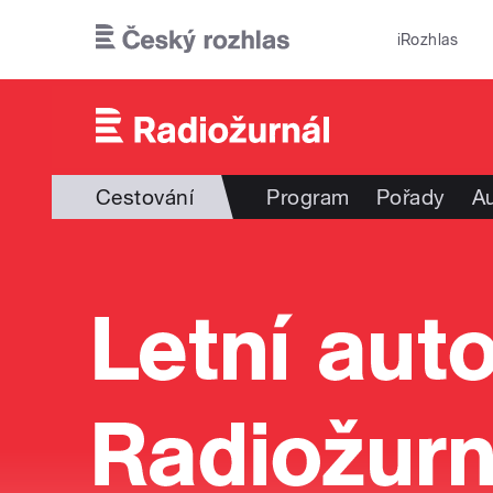
Přejít k hlavnímu obsahu
iRozhlas
Cestování
Program
Pořady
Au