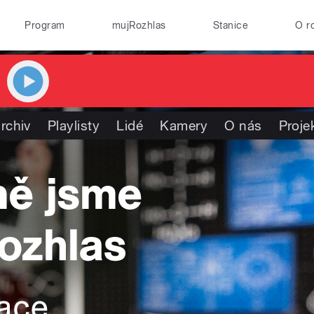
Program
mujRozhlas
Stanice
O r
rchiv
Playlisty
Lidé
Kamery
O nás
Proje