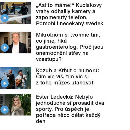
„Asi to máme!“ Kuciakovy
vrahy odhalily kamery a
zapomenutý telefon.
Pomohl i nečekaný svědek
Mikrobiom si tvoříme tím,
co jíme, říká
gastroenterolog. Proč jsou
onemocnění střev na
vzestupu?
Kozub a Krhut o humoru:
Čím víc víš, tím víc si
z toho můžeš utahovat
Ester Ledecká: Nebylo
jednoduché si prosadit dva
sporty. Pro úspěch je
potřeba něco dělat každý
den