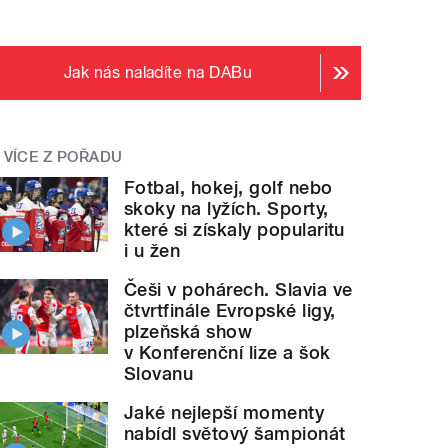
Jak nás naladíte na DABu
VÍCE Z POŘADU
Fotbal, hokej, golf nebo
skoky na lyžích. Sporty,
které si získaly popularitu
i u žen
Češi v pohárech. Slavia ve
čtvrtfinále Evropské ligy,
plzeňská show
v Konferenční lize a šok
Slovanu
Jaké nejlepší momenty
nabídl světový šampionát