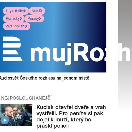
Hry a četby
Krimi
Pohádky
Pořady
Živé vysílání
Audiosvět Českého rozhlasu na jednom místě
NEJPOSLOUCHANĚJŠÍ
Kuciak otevřel dveře a vrah
vystřelil. Pro peníze si pak
dojel k muži, který ho
práskl policii