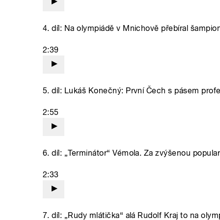
4. díl: Na olympiádě v Mnichově přebíral šampio
2:39
5. díl: Lukáš Konečný: První Čech s pásem profe
2:55
6. díl: „Terminátor“ Vémola. Za zvýšenou popular
2:33
7. díl: „Rudy mlátička“ alá Rudolf Kraj to na oly