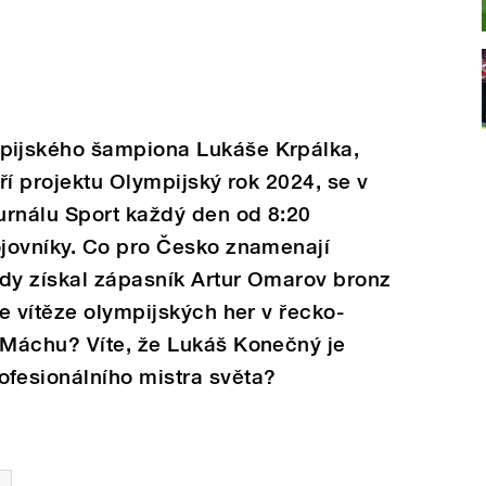
ijského šampiona Lukáše Krpálka,
áří projektu Olympijský rok 2024, se v
urnálu Sport každý den od 8:20
jovníky. Co pro Česko znamenají
kdy získal zápasník Artur Omarov bronz
e vítěze olympijských her v řecko-
Máchu? Víte, že Lukáš Konečný je
fesionálního mistra světa?