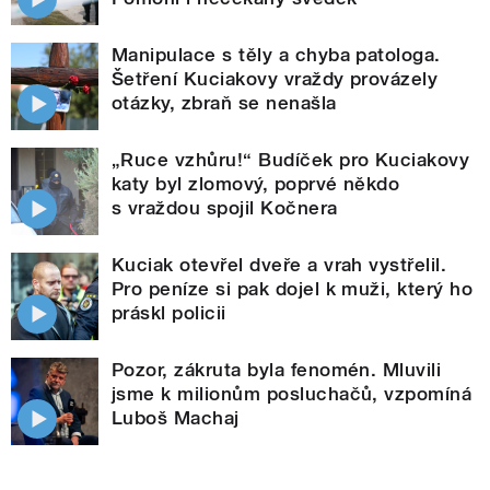
Manipulace s těly a chyba patologa.
Šetření Kuciakovy vraždy provázely
otázky, zbraň se nenašla
„Ruce vzhůru!“ Budíček pro Kuciakovy
katy byl zlomový, poprvé někdo
s vraždou spojil Kočnera
Kuciak otevřel dveře a vrah vystřelil.
Pro peníze si pak dojel k muži, který ho
práskl policii
Pozor, zákruta byla fenomén. Mluvili
jsme k milionům posluchačů, vzpomíná
Luboš Machaj