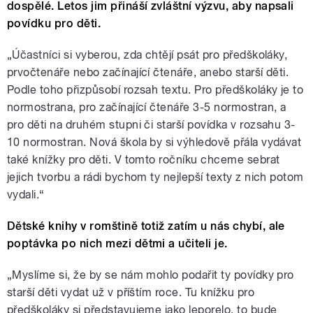
dospělé. Letos jim přináší zvláštní výzvu, aby napsali
povídku pro děti.
„Účastníci si vyberou, zda chtějí psát pro předškoláky,
prvočtenáře nebo začínající čtenáře, anebo starší děti.
Podle toho přizpůsobí rozsah textu. Pro předškoláky je to
normostrana, pro začínající čtenáře 3-5 normostran, a
pro děti na druhém stupni či starší povídka v rozsahu 3-
10 normostran. Nová škola by si výhledově přála vydávat
také knížky pro děti. V tomto ročníku chceme sebrat
jejich tvorbu a rádi bychom ty nejlepší texty z nich potom
vydali.“
Dětské knihy v romštině totiž zatím u nás chybí, ale
poptávka po nich mezi dětmi a učiteli je.
„Myslíme si, že by se nám mohlo podařit ty povídky pro
starší děti vydat už v příštím roce. Tu knížku pro
předškoláky si představujeme jako leporelo, to bude