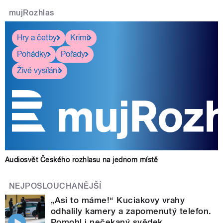
mujRozhlas
Hry a četby
Krimi
Pohádky
Pořady
Živé vysílání
Audiosvět Českého rozhlasu na jednom místě
NEJPOSLOUCHANĚJŠÍ
„Asi to máme!“ Kuciakovy vrahy
odhalily kamery a zapomenutý telefon.
Pomohl i nečekaný svědek