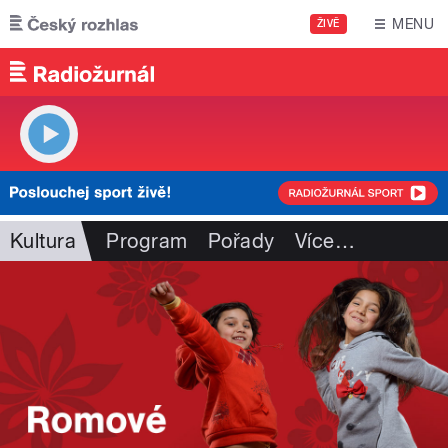
Přejít k hlavnímu obsahu
MENU
ŽIVĚ
Kultura
Program
Pořady
Více
…