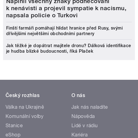
Naplnil všechny znaky podněcování
k nenávisti a projevil sympatie k nacismu,
napsala policie o Turkovi
Finští farmáři pomáhají hlídat hranice před Rusy, svými
dřívějšími největšími obchodními partnery
Jak těžké je dopátrat majitele dronu? Dálková identifikace
je hudba blízké budoucnosti, říká Plaček
Český rozhlas
O nás
Válka na Ukrajině
Jak nás naladíte
Komunální volby
Nápověda
Stanice
Lidé v rádiu
eShop
Kariéra