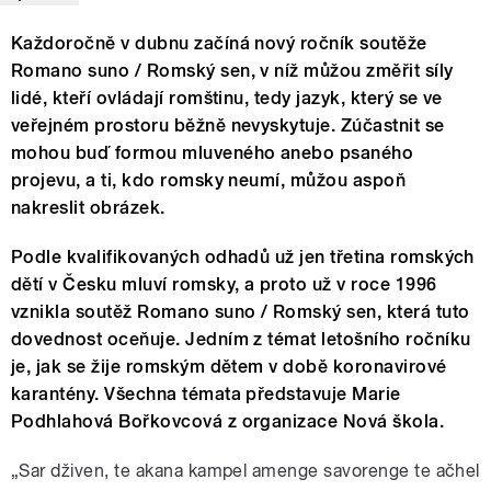
Každoročně v dubnu začíná nový ročník soutěže
Romano suno / Romský sen, v níž můžou změřit síly
lidé, kteří ovládají romštinu, tedy jazyk, který se ve
veřejném prostoru běžně nevyskytuje. Zúčastnit se
mohou buď formou mluveného anebo psaného
projevu, a ti, kdo romsky neumí, můžou aspoň
nakreslit obrázek.
Podle kvalifikovaných odhadů už jen třetina romských
dětí v Česku mluví romsky, a proto už v roce 1996
vznikla soutěž Romano suno / Romský sen, která tuto
dovednost oceňuje. Jedním z témat letošního ročníku
je, jak se žije romským dětem v době koronavirové
karantény. Všechna témata představuje Marie
Podhlahová Bořkovcová z organizace Nová škola.
„Sar dživen, te akana kampel amenge savorenge te ačhel