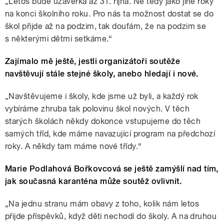
„Letos bude uzávěrka až 31. října. Ne tedy jako jiné roky
na konci školního roku. Pro nás ta možnost dostat se do
škol přijde až na podzim, tak doufám, že na podzim se
s některými dětmi setkáme.“
Zajímalo mě ještě, jestli organizátoři soutěže
navštěvují stále stejné školy, anebo hledají i nové.
„Navštěvujeme i školy, kde jsme už byli, a každý rok
vybíráme zhruba tak polovinu škol nových. V těch
starých školách někdy dokonce vstupujeme do těch
samých tříd, kde máme navazující program na předchozí
roky. A někdy tam máme nové třídy.“
Marie Podlahová Bořkovcová se ještě zamýšlí nad tím,
jak současná karanténa může soutěž ovlivnit.
„Na jednu stranu mám obavy z toho, kolik nám letos
přijde příspěvků, když děti nechodí do školy. A na druhou