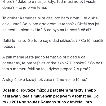
khere? / Jaké to u nás je, když teď musíme být všichni
doma? – to je první téma.
To druhé: Kamehas bi te džal pro baro drom u te dikhel
calo luma? So bi pre ajso drom kerehas? / Chtěl bys jet
na cestu kolem světa? A co bys na té cestě dělal?
Další téma je: So tut e daj o dad sikhaďas? / Co tě naučili
rodiče?
A pak máme ještě jedno téma: So bi o dad e daj
phenenas, te prepejľalas andre škola? U soske? / Co by ti
táta s mámou řekli na to, kdybys propadl? A proč?
A stejně jako každý rok zase máme volné téma.“
Účastníci soutěže můžou psát literární texty anebo
nahrávat videa s mluveným projevem v romštině.
Od
roku 2014 se soutěž Romano suno otevřela i pro