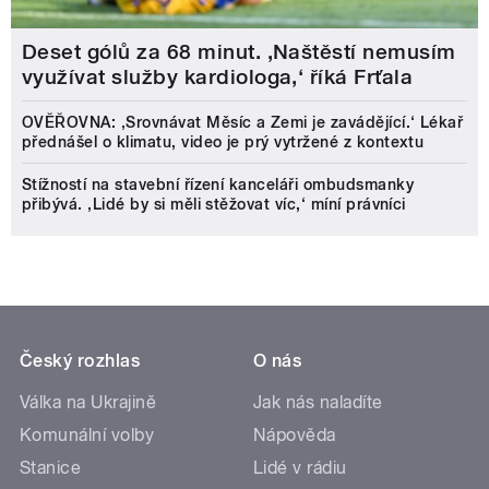
Deset gólů za 68 minut. ,Naštěstí nemusím
využívat služby kardiologa,‘ říká Frťala
OVĚŘOVNA: ‚Srovnávat Měsíc a Zemi je zavádějící.‘ Lékař
přednášel o klimatu, video je prý vytržené z kontextu
Stížností na stavební řízení kanceláři ombudsmanky
přibývá. ‚Lidé by si měli stěžovat víc,‘ míní právníci
Český rozhlas
O nás
Válka na Ukrajině
Jak nás naladíte
Komunální volby
Nápověda
Stanice
Lidé v rádiu