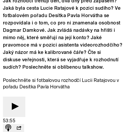
Jak rozhodčí trénují den, dva dny před zápasem?
Jaká byla cesta Lucie Ratajové k pozici sudího? Ve
fotbalovém pořadu Desítka Pavla Horvátha se
rozpovídala i o tom, co pro ni znamenala osobnost
Dagmar Damkové. Jak zvládá nadávky na hřišti i
mimo něj, které směřují na její konto? Jaké
pravomoce má v pozici asistenta videorozhodčího?
Jaký názor má ke kalibrované čáře? Čte si
diskuse veřejnosti, která se vyjadřuje k rozhodnutí
sudích? Poslechněte si oblíbenou talkshow.
Poslechněte si fotbalovou rozhodčí Lucii Ratajovou v
pořadu Desítka Pavla Horvátha
53:55