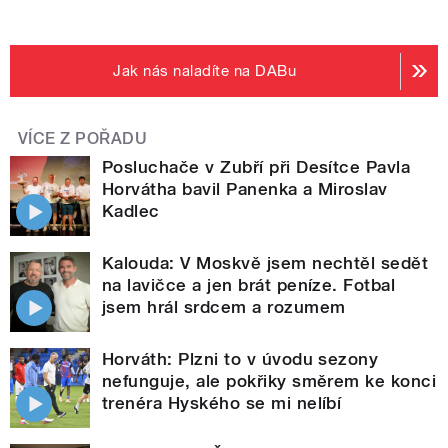
Jak nás naladíte na DABu
VÍCE Z POŘADU
Posluchače v Zubří při Desítce Pavla
Horvátha bavil Panenka a Miroslav
Kadlec
Kalouda: V Moskvě jsem nechtěl sedět
na lavičce a jen brát peníze. Fotbal
jsem hrál srdcem a rozumem
Horváth: Plzni to v úvodu sezony
nefunguje, ale pokřiky směrem ke konci
trenéra Hyského se mi nelíbí