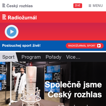
Přejít k hlavnímu obsahu
MENU
ŽIVĚ
Sport
Program
Pořady
Více
…