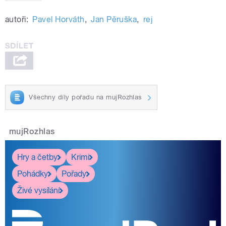
autoři:
Pavel Horváth
,
Jan Pěruška
,
rej
Všechny díly pořadu na mujRozhlas
mujRozhlas
Hry a četby
Krimi
Pohádky
Pořady
Živé vysílání