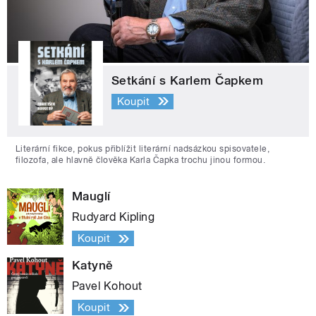
Setkání s Karlem Čapkem
Koupit
Literární fikce, pokus přiblížit literární nadsázkou spisovatele,
filozofa, ale hlavně člověka Karla Čapka trochu jinou formou.
Mauglí
Rudyard Kipling
Koupit
Katyně
Pavel Kohout
Koupit