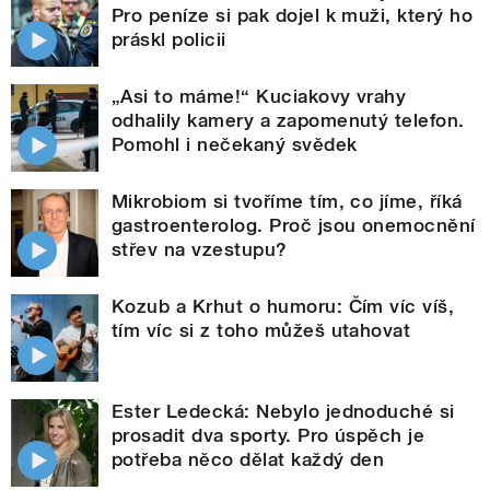
Pro peníze si pak dojel k muži, který ho
práskl policii
„Asi to máme!“ Kuciakovy vrahy
odhalily kamery a zapomenutý telefon.
Pomohl i nečekaný svědek
Mikrobiom si tvoříme tím, co jíme, říká
gastroenterolog. Proč jsou onemocnění
střev na vzestupu?
Kozub a Krhut o humoru: Čím víc víš,
tím víc si z toho můžeš utahovat
Ester Ledecká: Nebylo jednoduché si
prosadit dva sporty. Pro úspěch je
potřeba něco dělat každý den