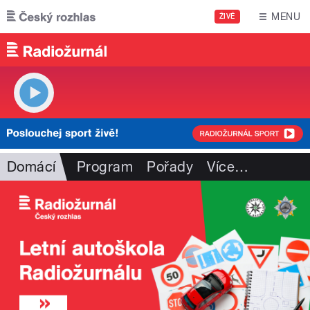
Přejít k hlavnímu obsahu
MENU
ŽIVĚ
Domácí
Program
Pořady
Více
…