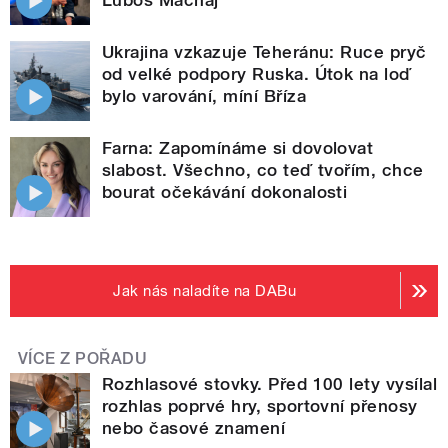
Ukrajina vzkazuje Teheránu: Ruce pryč
od velké podpory Ruska. Útok na loď
bylo varování, míní Bříza
Farna: Zapomínáme si dovolovat
slabost. Všechno, co teď tvořím, chce
bourat očekávání dokonalosti
Jak nás naladíte na DABu
VÍCE Z POŘADU
Rozhlasové stovky. Před 100 lety vysílal
rozhlas poprvé hry, sportovní přenosy
nebo časové znamení