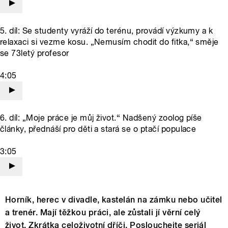
5. díl: Se studenty vyráží do terénu, provádí výzkumy a k
relaxaci si vezme kosu. „Nemusím chodit do fitka,“ směje
se 73letý profesor
4:05
6. díl: „Moje práce je můj život.“ Nadšený zoolog píše
články, přednáší pro děti a stará se o ptačí populace
3:05
Horník, herec v divadle, kastelán na zámku nebo učitel
a trenér. Mají těžkou práci, ale zůstali jí věrní celý
život. Zkrátka celoživotní dříči. Poslouchejte seriál