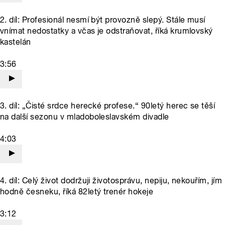
2. díl: Profesionál nesmí být provozně slepý. Stále musí
vnímat nedostatky a včas je odstraňovat, říká krumlovský
kastelán
3:56
3. díl: „Čisté srdce herecké profese.“ 90letý herec se těší
na další sezonu v mladoboleslavském divadle
4:03
4. díl: Celý život dodržuji životosprávu, nepiju, nekouřím, jím
hodně česneku, říká 82letý trenér hokeje
3:12