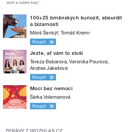
zemi a rudém kraji“.
100+25 brněnských kuriozit, absurdit
a bizarností
Miloš Šenkýř, Tomáš Kremr
Koupit
Jezte, ať vám to sluší
Tereza Bebarová, Veronika Pourová,
Andrea Jakešová
Koupit
Moci bez nemoci
Šárka Volemanová
Koupit
ZPRÁVY Z IROZHLAS.CZ