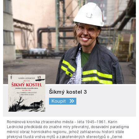
Šikmý kostel 3
Koupit
Románová kronika ztraceného města - léta 1945–1961. Karin
Lednická předkládá do značné míry převratný, dosavadní paradigma
měnící obraz hornického regionu, jehož zahlazenou historii stále
překrývá tlustá vrstva mýtů a zakořeněných stereotypů o „černé