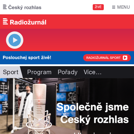
Přejít k hlavnímu obsahu
MENU
ŽIVĚ
Sport
Program
Pořady
Více
…