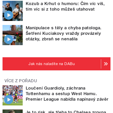
Kozub a Krhut o humoru: Čím víc víš,
tím víc si z toho můžeš utahovat
Manipulace s těly a chyba patologa.
Šetření Kuciakovy vraždy provázely
otázky, zbraň se nenašla
Jak nás naladíte na DABu
VÍCE Z POŘADU
Loučení Guardioly, záchrana
Tottenhamu a sestup West Hamu.
Premier League nabídla napínavý závěr
Je to risk, ale třeba to Chelsea zrovna