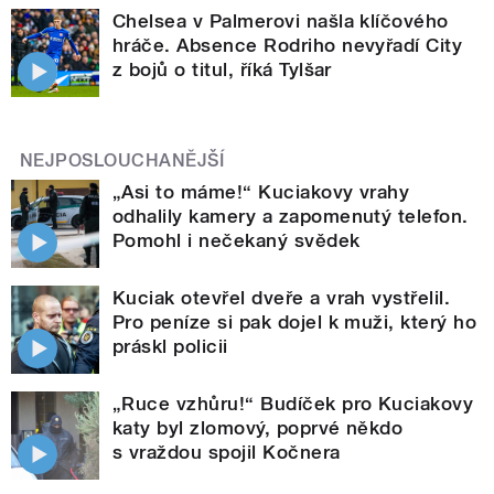
Chelsea v Palmerovi našla klíčového
hráče. Absence Rodriho nevyřadí City
z bojů o titul, říká Tylšar
NEJPOSLOUCHANĚJŠÍ
„Asi to máme!“ Kuciakovy vrahy
odhalily kamery a zapomenutý telefon.
Pomohl i nečekaný svědek
Kuciak otevřel dveře a vrah vystřelil.
Pro peníze si pak dojel k muži, který ho
práskl policii
„Ruce vzhůru!“ Budíček pro Kuciakovy
katy byl zlomový, poprvé někdo
s vraždou spojil Kočnera