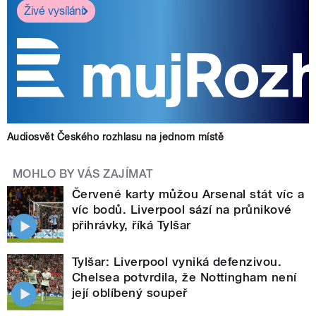
Živé vysílání
Audiosvět Českého rozhlasu na jednom místě
MOHLO BY VÁS ZAJÍMAT
Červené karty můžou Arsenal stát víc a
víc bodů. Liverpool sází na průnikové
přihrávky, říká Tylšar
Tylšar: Liverpool vyniká defenzivou.
Chelsea potvrdila, že Nottingham není
její oblíbený soupeř