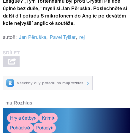
League? „Tým Tottenhamu byl proti Crystal Palace
úplně bez duše,“ myslí si Jan Pěruška. Poslechněte si
další díl pořadu S mikrofonem do Anglie po devátém
kole nejvyšší anglické soutěže.
autoři:
Jan Pěruška
,
Pavel Tylšar
,
rej
Všechny díly pořadu na mujRozhlas
mujRozhlas
Hry a četby
Krimi
Pohádky
Pořady