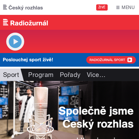
Přejít k hlavnímu obsahu
MENU
ŽIVĚ
Sport
Program
Pořady
Více
…