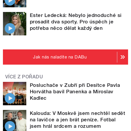
Ester Ledecká: Nebylo jednoduché si
prosadit dva sporty. Pro úspěch je
potřeba něco dělat každý den
Jak nás naladíte na DABu
VÍCE Z POŘADU
Posluchače v Zubří při Desítce Pavla
Horvátha bavil Panenka a Miroslav
Kadlec
Kalouda: V Moskvě jsem nechtěl sedět
na lavičce a jen brát peníze. Fotbal
jsem hrál srdcem a rozumem