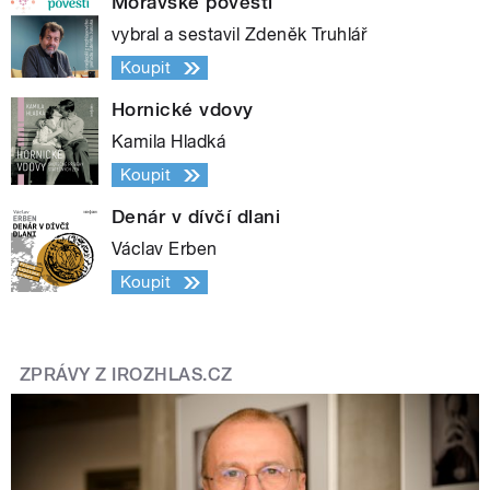
Moravské pověsti
vybral a sestavil Zdeněk Truhlář
Koupit
Hornické vdovy
Kamila Hladká
Koupit
Denár v dívčí dlani
Václav Erben
Koupit
ZPRÁVY Z IROZHLAS.CZ