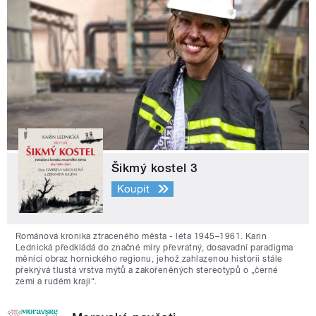
Šikmý kostel 3
Koupit
Románová kronika ztraceného města - léta 1945–1961. Karin
Lednická předkládá do značné míry převratný, dosavadní paradigma
měnící obraz hornického regionu, jehož zahlazenou historii stále
překrývá tlustá vrstva mýtů a zakořeněných stereotypů o „černé
zemi a rudém kraji“.