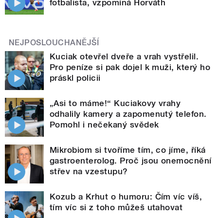
fotbalista, vzpomíná Horváth
NEJPOSLOUCHANĚJŠÍ
Kuciak otevřel dveře a vrah vystřelil.
Pro peníze si pak dojel k muži, který ho
práskl policii
„Asi to máme!“ Kuciakovy vrahy
odhalily kamery a zapomenutý telefon.
Pomohl i nečekaný svědek
Mikrobiom si tvoříme tím, co jíme, říká
gastroenterolog. Proč jsou onemocnění
střev na vzestupu?
Kozub a Krhut o humoru: Čím víc víš,
tím víc si z toho můžeš utahovat