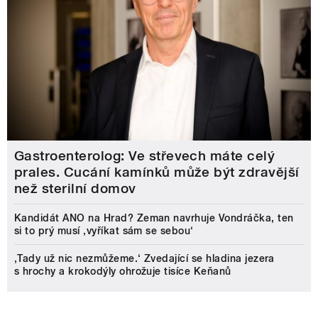
Gastroenterolog: Ve střevech máte celý
prales. Cucání kamínků může být zdravější
než sterilní domov
Kandidát ANO na Hrad? Zeman navrhuje Vondráčka, ten
si to prý musí ‚vyříkat sám se sebou‘
‚Tady už nic nezmůžeme.‘ Zvedající se hladina jezera
s hrochy a krokodýly ohrožuje tisíce Keňanů