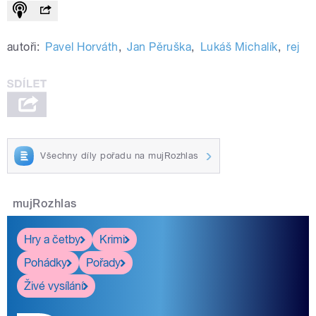
autoři:
Pavel Horváth
,
Jan Pěruška
,
Lukáš Michalík
,
rej
Všechny díly pořadu na mujRozhlas
mujRozhlas
Hry a četby
Krimi
Pohádky
Pořady
Živé vysílání