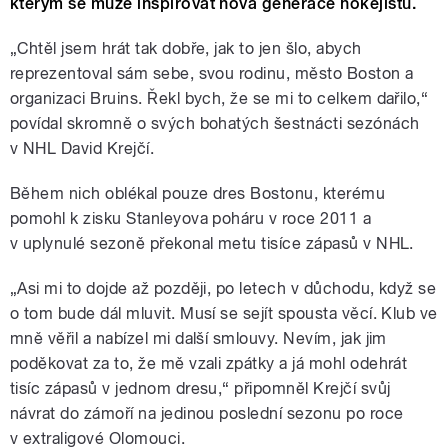
kterým se může inspirovat nová generace hokejistů.
„Chtěl jsem hrát tak dobře, jak to jen šlo, abych
reprezentoval sám sebe, svou rodinu, město Boston a
organizaci Bruins. Řekl bych, že se mi to celkem dařilo,“
povídal skromně o svých bohatých šestnácti sezónách
v NHL David Krejčí.
Během nich oblékal pouze dres Bostonu, kterému
pomohl k zisku Stanleyova poháru v roce 2011 a
v uplynulé sezoně překonal metu tisíce zápasů v NHL.
„Asi mi to dojde až později, po letech v důchodu, když se
o tom bude dál mluvit. Musí se sejít spousta věcí. Klub ve
mně věřil a nabízel mi další smlouvy. Nevím, jak jim
poděkovat za to, že mě vzali zpátky a já mohl odehrát
tisíc zápasů v jednom dresu,“ připomněl Krejčí svůj
návrat do zámoří na jedinou poslední sezonu po roce
v extraligové Olomouci.