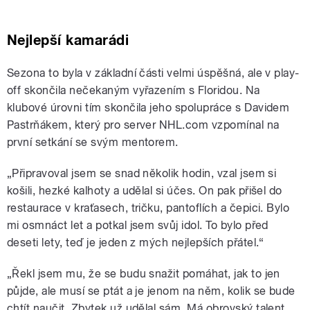
Nejlepší kamarádi
Sezona to byla v základní části velmi úspěšná, ale v play-
off skončila nečekaným vyřazením s Floridou. Na
klubové úrovni tím skončila jeho spolupráce s Davidem
Pastrňákem, který pro server NHL.com vzpomínal na
první setkání se svým mentorem.
„Připravoval jsem se snad několik hodin, vzal jsem si
košili, hezké kalhoty a udělal si účes. On pak přišel do
restaurace v kraťasech, tričku, pantoflích a čepici. Bylo
mi osmnáct let a potkal jsem svůj idol. To bylo před
deseti lety, teď je jeden z mých nejlepších přátel.“
„Řekl jsem mu, že se budu snažit pomáhat, jak to jen
půjde, ale musí se ptát a je jenom na něm, kolik se bude
chtít naučit. Zbytek už udělal sám. Má obrovský talent.