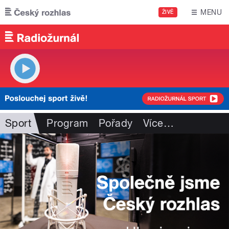
Přejít k hlavnímu obsahu
MENU
ŽIVĚ
Sport
Program
Pořady
Více
…