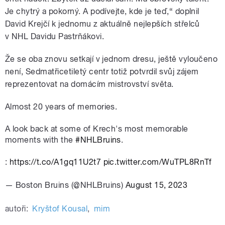
Je chytrý a pokorný. A podívejte, kde je teď,“ doplnil
David Krejčí k jednomu z aktuálně nejlepších střelců
v NHL Davidu Pastrňákovi.
Že se oba znovu setkají v jednom dresu, ještě vyloučeno
není, Sedmatřicetiletý centr totiž potvrdil svůj zájem
reprezentovat na domácím mistrovství světa.
Almost 20 years of memories.
A look back at some of Krech's most memorable
moments with the
#NHLBruins
.
:
https://t.co/A1gq11U2t7
pic.twitter.com/WuTPL8RnTf
— Boston Bruins (@NHLBruins)
August 15, 2023
autoři:
Kryštof Kousal
,
mim