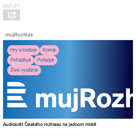
mujRozhlas
Hry a četby
Krimi
Pohádky
Pořady
Živé vysílání
Audiosvět Českého rozhlasu na jednom místě