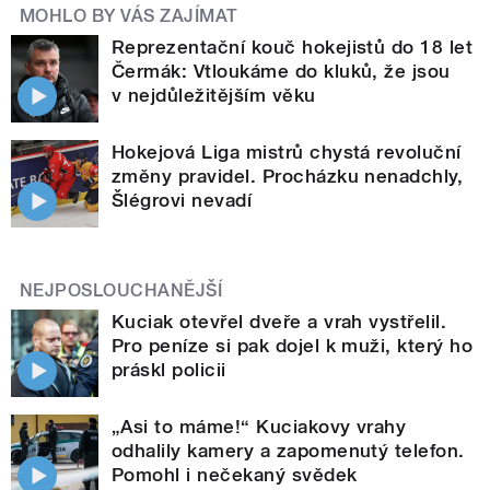
MOHLO BY VÁS ZAJÍMAT
Reprezentační kouč hokejistů do 18 let
Čermák: Vtloukáme do kluků, že jsou
v nejdůležitějším věku
Hokejová Liga mistrů chystá revoluční
změny pravidel. Procházku nenadchly,
Šlégrovi nevadí
NEJPOSLOUCHANĚJŠÍ
Kuciak otevřel dveře a vrah vystřelil.
Pro peníze si pak dojel k muži, který ho
práskl policii
„Asi to máme!“ Kuciakovy vrahy
odhalily kamery a zapomenutý telefon.
Pomohl i nečekaný svědek