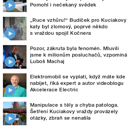
Pomohl i nečekaný svědek
„Ruce vzhůru!“ Budíček pro Kuciakovy
katy byl zlomový, poprvé někdo
s vraždou spojil Kočnera
Pozor, zákruta byla fenomén. Mluvili
jsme k milionům posluchačů, vzpomíná
Luboš Machaj
Elektromobil se vyplatí, když máte kde
nabíjet, říká expert a autor videoblogu
Akcelerace Electric
Manipulace s těly a chyba patologa.
Šetření Kuciakovy vraždy provázely
otázky, zbraň se nenašla