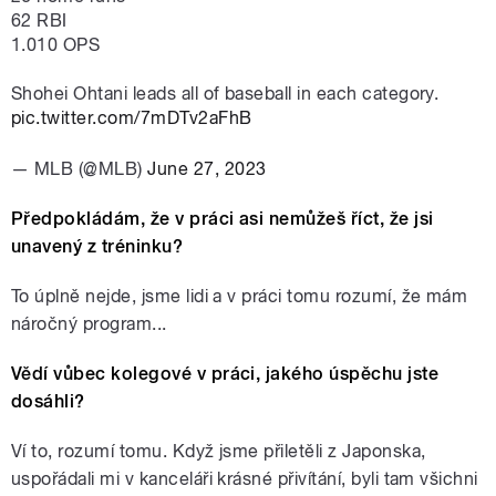
62 RBI
1.010 OPS
Shohei Ohtani leads all of baseball in each category.
pic.twitter.com/7mDTv2aFhB
— MLB (@MLB)
June 27, 2023
Předpokládám, že v práci asi nemůžeš říct, že jsi
unavený z tréninku?
To úplně nejde, jsme lidi a v práci tomu rozumí, že mám
náročný program...
Vědí vůbec kolegové v práci, jakého úspěchu jste
dosáhli?
Ví to, rozumí tomu. Když jsme přiletěli z Japonska,
uspořádali mi v kanceláři krásné přivítání, byli tam všichni