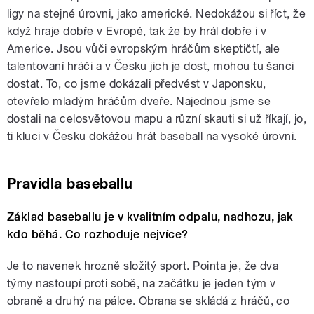
ligy na stejné úrovni, jako americké. Nedokážou si říct, že
když hraje dobře v Evropě, tak že by hrál dobře i v
Americe. Jsou vůči evropským hráčům skeptičtí, ale
talentovaní hráči a v Česku jich je dost, mohou tu šanci
dostat. To, co jsme dokázali předvést v Japonsku,
otevřelo mladým hráčům dveře. Najednou jsme se
dostali na celosvětovou mapu a různí skauti si už říkají, jo,
ti kluci v Česku dokážou hrát baseball na vysoké úrovni.
Pravidla baseballu
Základ baseballu je v kvalitním odpalu, nadhozu, jak
kdo běhá. Co rozhoduje nejvíce?
Je to navenek hrozně složitý sport. Pointa je, že dva
týmy nastoupí proti sobě, na začátku je jeden tým v
obraně a druhý na pálce. Obrana se skládá z hráčů, co