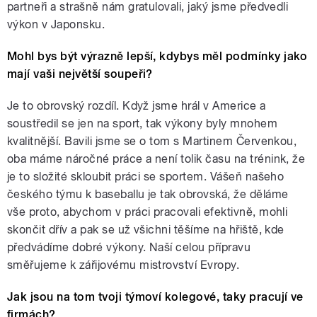
partneři a strašně nám gratulovali, jaký jsme předvedli
výkon v Japonsku.
Mohl bys být výrazně lepší, kdybys měl podmínky jako
mají vaši největší soupeři?
Je to obrovský rozdíl. Když jsme hrál v Americe a
soustředil se jen na sport, tak výkony byly mnohem
kvalitnější. Bavili jsme se o tom s Martinem Červenkou,
oba máme náročné práce a není tolik času na trénink, že
je to složité skloubit práci se sportem. Vášeň našeho
českého týmu k baseballu je tak obrovská, že děláme
vše proto, abychom v práci pracovali efektivně, mohli
skončit dřív a pak se už všichni těšíme na hřiště, kde
předvádíme dobré výkony. Naší celou přípravu
směřujeme k zářijovému mistrovství Evropy.
Jak jsou na tom tvoji týmoví kolegové, taky pracují ve
firmách?