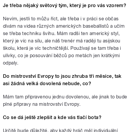
Je třeba nějaký světový tým, který je pro vás vzorem?
Nevím, jestli to můžu říct, ale třeba i v práci se občas
dívám na videa různých amerických baseballistů a učím
se třeba techniku švihu. Mám radši ten americký styl,
který je víc na sílu, ale náš trenér má raději tu asijskou
školu, která je víc techničtější. Používají se tam třeba i
ulívky, co je posouvání běžců po metách jen krátkými
odpaly.
Do mistrovství Evropy to jsou zhruba tři měsíce, tak
asi žádná velká dovolená nebude, co?
Mám tam připravenou jednu dovolenou, ale jinak to bude
plné přípravy na mistrovství Evropy.
Co se dá ještě zlepšit a kde vás tlačí bota?
Určitě bude důležité, aby každý hráč měl individuální