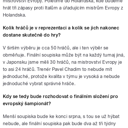
mistrovství Evropy. Poletíme do Holandska, kde budeme
hrát tři zápasy proti Italům a úřadujícím mistrům Evropy z
Holandska.
Kolik hráčů je v reprezentaci a kolik se jich nakonec
dostane skutečně do hry?
V širším výběru je cca 50 hráčů, ale i ten výběr se
obměňuje. Finální soupiska může být na každý turnaj jiná,
v Japonsku jsme měli 30 hráčů, na mistrovství Evropy je
to asi 24 hráčů. Trenér Pavel Chadim to nebude mít
jednoduché, protože kvalita v týmu je vysoká a nebude
jednoduché vybrat správné hráče.
Kdy se tedy bude rozhodovat o finálním složení pro
evropský šampionát?
Menší soupiska bude ke konci srpna, s tou se už hýbat
nebude, ale finální soupiska pak bude dva až tři týdny