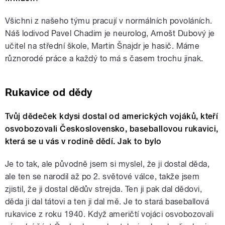
Všichni z našeho týmu pracují v normálních povoláních.
Náš lodivod Pavel Chadim je neurolog, Arnošt Dubový je
učitel na střední škole, Martin Šnajdr je hasič. Máme
různorodé práce a každý to má s časem trochu jinak.
Rukavice od dědy
Tvůj dědeček kdysi dostal od amerických vojáků, kteří
osvobozovali Československo, baseballovou rukavici,
která se u vás v rodině dědí. Jak to bylo
Je to tak, ale původně jsem si myslel, že ji dostal děda,
ale ten se narodil až po 2. světové válce, takže jsem
zjistil, že ji dostal dědův strejda. Ten ji pak dal dědovi,
děda ji dal tátovi a ten ji dal mě. Je to stará baseballová
rukavice z roku 1940. Když američtí vojáci osvobozovali