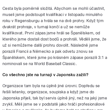
Cesta byla poměrně složitá. Abychom se mohli účastnit,
museli jsme podstoupit kvalifikaci v listopadu minulého
roku v Regensburgu a hrála se na dvě prohry. Když tým
dvakrát prohraje, v turnaji končí a už se nemůže
kvalifikovat. První zápas jsme hráli se Španělskem, od
kterého jsme dostali dost bodů a prohráli. Věděli jsme, že
už si nemůžeme další prohru dovolit. Následně jsme
porazili Francii a Německo a pak odvetu znovu se
Španělskem, které jsme po krásném zápase porazili 3:1 a
nominovali se na World Baseball Classic.
Co všechno jste na turnaji v Japonsku zažili?
Organizace tam byla na úplně jiné úrovni. Dopředu se
řešili letenky, organizace, soupiska a když jsme do
Japonska přijeli, tak byl servis úplně jiný, než na jaký jsme
zvyklí. Měli jsme se v podstatě jako hráči profesionálové