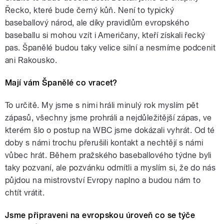
Řecko, které bude černý kůň. Není to typický
baseballový národ, ale díky pravidlům evropského
baseballu si mohou vzít i Američany, kteří získali řecký
pas. Španělé budou taky velice silní a nesmíme podcenit
ani Rakousko.
Mají vám Španělé co vracet?
To určitě. My jsme s nimi hráli minulý rok myslím pět
zápasů, všechny jsme prohráli a nejdůležitější zápas, ve
kterém šlo o postup na WBC jsme dokázali vyhrát. Od té
doby s námi trochu přerušili kontakt a nechtějí s námi
vůbec hrát. Během pražského baseballového týdne byli
taky pozvaní, ale pozvánku odmítli a myslím si, že do nás
půjdou na mistrovství Evropy naplno a budou nám to
chtít vrátit.
Jsme připraveni na evropskou úroveň co se týče