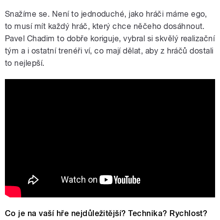
Snažíme se. Není to jednoduché, jako hráči máme ego,
to musí mít každý hráč, který chce něčeho dosáhnout.
Pavel Chadim to dobře koriguje, vybral si skvělý realizační
tým a i ostatní trenéři ví, co mají dělat, aby z hráčů dostali
to nejlepší.
Shohei Ohtani vs. Mike Trout: Final At
Bat in the USA vs. Japan 2023 WBC
Championship
Co je na vaší hře nejdůležitější? Technika? Rychlost?