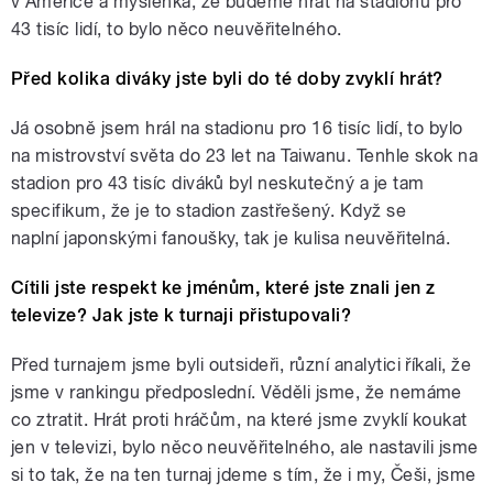
v Americe a myšlenka, že budeme hrát na stadionu pro
43 tisíc lidí, to bylo něco neuvěřitelného.
Před kolika diváky jste byli do té doby zvyklí hrát?
Já osobně jsem hrál na stadionu pro 16 tisíc lidí, to bylo
na mistrovství světa do 23 let na Taiwanu. Tenhle skok na
stadion pro 43 tisíc diváků byl neskutečný a je tam
specifikum, že je to stadion zastřešený. Když se
naplní japonskými fanoušky, tak je kulisa neuvěřitelná.
Cítili jste respekt ke jménům, které jste znali jen z
televize? Jak jste k turnaji přistupovali?
Před turnajem jsme byli outsideři, různí analytici říkali, že
jsme v rankingu předposlední. Věděli jsme, že nemáme
co ztratit. Hrát proti hráčům, na které jsme zvyklí koukat
jen v televizi, bylo něco neuvěřitelného, ale nastavili jsme
si to tak, že na ten turnaj jdeme s tím, že i my, Češi, jsme