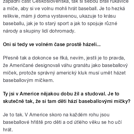
západní část Československa, tak si sebou brali rukavice
a míče, aby si ve volnu mohli hrát baseball. Je to hezká
relikvie, mám ji doma vystavenou, ukazuje to krásu
baseballu, jak je to starý sport a jak to spojuje různé
národy a skupiny lidí dohromady.
Oni si tedy ve volném čase prostě házeli...
Přesně tak a dokonce se říká, nevím, jestli je to pravda,
že Američané designovali váhu granátu jako baseballový
míček, protože správný americký kluk musí umět házet
baseballovým míčkem.
Ty jsi v Americe nějakou dobu žil a studoval. Je to
skutečně tak, že si tam děti hází baseballovými míčky?
Je to tak. V Americe skoro na každém rohu jsou
baseballové hřiště pro děti a od útlého věku se ho učí
hrát.