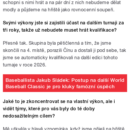
schopni s nimi hrát a na pár dní z nich nebudeme dělat
modly a půjdeme na hřiště jako rovnocenní soupeři.
Svými výkony jste si zajistili účast na dalším turnaji za
tři roky, takže už nebudete muset hrát kvalifikace?
Přesně tak. Skupina byla pětičlenná a tím, že jsme
skončili na 4. místě, porazili Čínu a dostali ji pod sebe, tak
jsme se automaticky kvalifikovali na další edici tohoto
turnaje v roce 2026.
Baseballista Jakub Sládek: Postup na další World
Baseball Classic je pro kluky famózní úspěch
Jaké to je zkoncentrovat se na vlastní výkon, ale i
vidět týmy, které pro vás byly do té doby
nedosažitelným cílem?
Mě utkvěla v hlavě vzpomínka, když jsme přijeli na hřiště