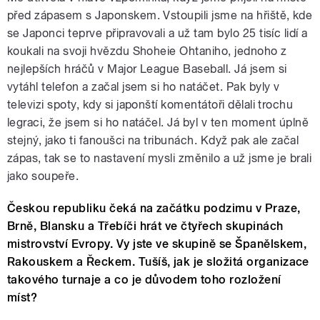
před zápasem s Japonskem. Vstoupili jsme na hřiště, kde
se Japonci teprve připravovali a už tam bylo 25 tisíc lidí a
koukali na svoji hvězdu S
hoheie Ohtaniho, jednoho z
nejlepších hráčů v Major League Baseball. Já jsem si
vytáhl telefon a začal jsem si ho natáčet. Pak byly v
televizi spoty, kdy si japonští komentátoři dělali trochu
legraci, že jsem si ho natáčel. Já byl v ten moment úplně
stejný, jako ti fanoušci na tribunách. Když pak ale začal
zápas, tak se to nastavení mysli změnilo a už jsme je brali
jako soupeře.
Českou republiku čeká na začátku podzimu v Praze,
Brně, Blansku a Třebíči hrát ve čtyřech skupinách
mistrovství Evropy. Vy jste ve skupině se Španělskem,
Rakouskem a Řeckem. Tušíš, jak je složitá organizace
takového turnaje a co je důvodem toho rozložení
míst?