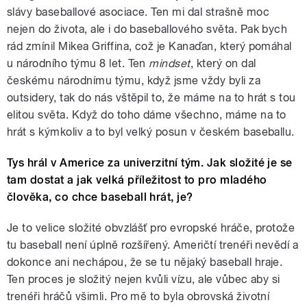
slávy baseballové asociace. Ten mi dal strašně moc
nejen do života, ale i do baseballového světa. Pak bych
rád zmínil Mikea Griffina, což je Kanaďan, který pomáhal
u národního týmu 8 let. Ten
mindset
, který on dal
českému národnímu týmu, když jsme vždy byli za
outsidery, tak do nás vštěpil to, že máme na to hrát s tou
elitou světa. Když do toho dáme všechno, máme na to
hrát s kýmkoliv a to byl velký posun v českém baseballu.
Tys hrál v Americe za univerzitní tým. Jak složité je se
tam dostat a jak velká příležitost to pro mladého
člověka, co chce baseball hrát, je?
Je to velice složité obvzlášť pro evropské hráče, protože
tu baseball není úplně rozšířený. Američtí trenéři nevědí a
dokonce ani nechápou, že se tu nějaký baseball hraje.
Ten proces je složitý nejen kvůli vízu, ale vůbec aby si
trenéři hráčů všimli. Pro mě to byla obrovská životní