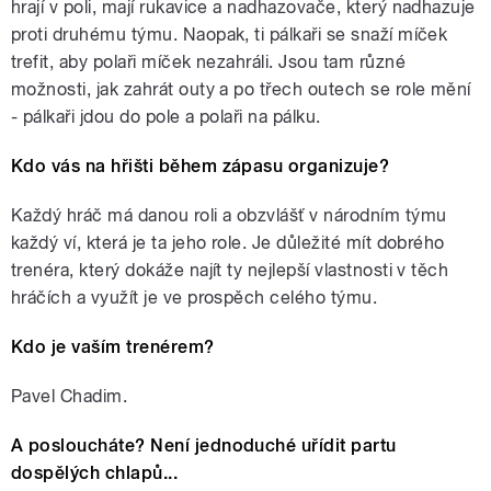
hrají v poli, mají rukavice a nadhazovače, který nadhazuje
proti druhému týmu. Naopak, ti pálkaři se snaží míček
trefit, aby polaři míček nezahráli. Jsou tam různé
možnosti, jak zahrát outy a po třech outech se role mění
- pálkaři jdou do pole a polaři na pálku.
Kdo vás na hřišti během zápasu organizuje?
Každý hráč má danou roli a obzvlášť v národním týmu
každý ví, která je ta jeho role. Je důležité mít dobrého
trenéra, který dokáže najít ty nejlepší vlastnosti v těch
hráčích a využít je ve prospěch celého týmu.
Kdo je vaším trenérem?
Pavel Chadim.
A posloucháte? Není jednoduché uřídit partu
dospělých chlapů...