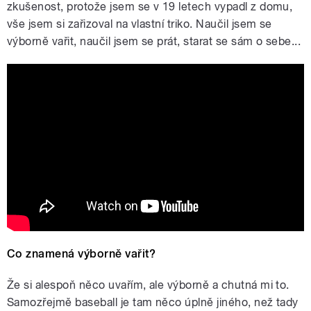
zkušenost, protože jsem se v 19 letech vypadl z domu,
vše jsem si zařizoval na vlastní triko. Naučil jsem se
výborně vařit, naučil jsem se prát, starat se sám o sebe...
Czech Republic vs. China Game
Highlights | 2023 World Baseball
Classic
Co znamená výborně vařit?
Že si alespoň něco uvařím, ale výborně a chutná mi to.
Samozřejmě baseball je tam něco úplně jiného, než tady