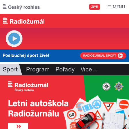
Přejít k hlavnímu obsahu
MENU
ŽIVĚ
Sport
Program
Pořady
Více
…