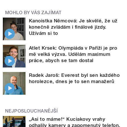
MOHLO BY VÁS ZAJÍMAT
Kanoistka Němcová: Je skvělé, že už
konečně zvládám i finálové jízdy.
Užívám si to
Atlet Krsek: Olympiáda v Paříži je pro
mě velká výzva. Udělám maximum
práce, abych se tam dostal
Radek Jaroš: Everest byl sen každého
horolezce, dnes je to sen manažerů
NEJPOSLOUCHANĚJŠÍ
„Asi to máme!“ Kuciakovy vrahy
odhalily kamery a zapomenutý telefon.