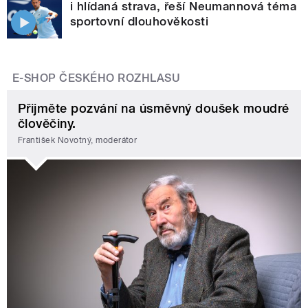
i hlídaná strava, řeší Neumannová téma
sportovní dlouhověkosti
E-SHOP ČESKÉHO ROZHLASU
Přijměte pozvání na úsměvný doušek moudré
člověčiny.
František Novotný, moderátor