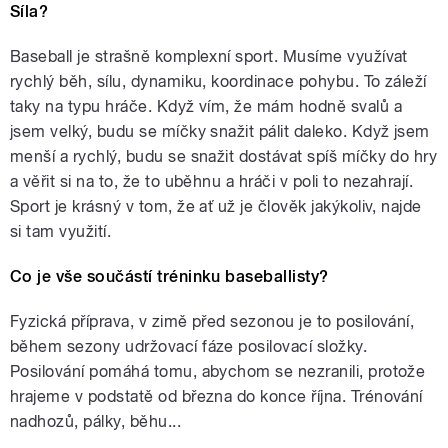
Síla?
Baseball je strašně komplexní sport. Musíme využívat
rychlý běh, sílu, dynamiku, koordinace pohybu. To záleží
taky na typu hráče. Když vím, že mám hodně svalů a
jsem velký, budu se míčky snažit pálit daleko. Když jsem
menší a rychlý, budu se snažit dostávat spíš míčky do hry
a věřit si na to, že to uběhnu a hráči v poli to nezahrají.
Sport je krásný v tom, že ať už je člověk jakýkoliv, najde
si tam využití.
Co je vše součástí tréninku baseballisty?
Fyzická příprava, v zimě před sezonou je to posilování,
během sezony udržovací fáze posilovací složky.
Posilování pomáhá tomu, abychom se nezranili, protože
hrajeme v podstatě od března do konce října. Trénování
nadhozů, pálky, běhu...