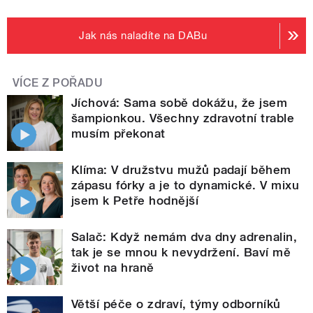
Jak nás naladíte na DABu
VÍCE Z POŘADU
Jíchová: Sama sobě dokážu, že jsem
šampionkou. Všechny zdravotní trable
musím překonat
Klíma: V družstvu mužů padají během
zápasu fórky a je to dynamické. V mixu
jsem k Petře hodnější
Salač: Když nemám dva dny adrenalin,
tak je se mnou k nevydržení. Baví mě
život na hraně
Větší péče o zdraví, týmy odborníků