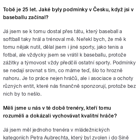
Tobě je 25 let. Jaké byly podmínky v Česku, když jsi v
baseballu začínal?
Já jsem se k tomu dostal přes tátu, který baseball a
softball taky hrál a trénoval mě. Neřekl bych, že mě k
tomu nějak nutil, dělal jsem i jiné sporty, jako tenis a
fotbal, ale vždycky jsem se vrátil k baseballu, protože
zážitky a týmovost vždy předčili ostatní sporty. Podmínky
se nedají srovnat s tím, co máme teď, šlo to hrozně
nahoru. Je to práce nejen hráčů, ale i asociace a ochoty
různých entit, které nás finančně sponzorují, protože bez
nich by to nešlo.
Měli jsme u nás v té době trenéry, kteří tomu
rozuměli a dokázali vychovávat kvalitní hráče?
Já jsem měl jednoho trenéra v mládežnických
kategoriích Petra Aubrechta, který byl zvolen i do Síně