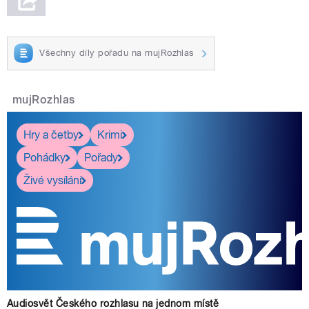
Všechny díly pořadu na mujRozhlas
mujRozhlas
Hry a četby
Krimi
Pohádky
Pořady
Živé vysílání
Audiosvět Českého rozhlasu na jednom místě