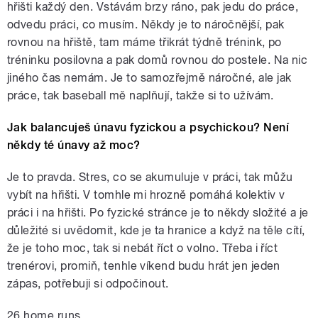
hřišti každý den. Vstávám brzy ráno, pak jedu do práce,
odvedu práci, co musím. Někdy je to náročnější, pak
rovnou na hřiště, tam máme třikrát týdně trénink, po
tréninku posilovna a pak domů rovnou do postele. Na nic
jiného čas nemám. Je to samozřejmě náročné, ale jak
práce, tak baseball mě naplňují, takže si to užívám.
Jak balancuješ únavu fyzickou a psychickou? Není
někdy té únavy až moc?
Je to pravda. Stres, co se akumuluje v práci, tak můžu
vybít na hřišti. V tomhle mi hrozně pomáhá kolektiv v
práci i na hřišti. Po fyzické stránce je to někdy složité a je
důležité si uvědomit, kde je ta hranice a když na těle cítí,
že je toho moc, tak si nebát říct o volno. Třeba i říct
trenérovi, promiň, tenhle víkend budu hrát jen jeden
zápas, potřebuji si odpočinout.
26 home runs