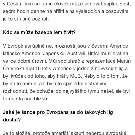
v Česku. Tam se tomu člověk může věnovat naplno šest,
sedm hodin denně na hřišti a na výsledcích a posouvání
je to strašně poznat.
Kdo se může baseballem živit?
V Evropě asi úplně ne, možnosti jsou v Severní Americe,
latinské Americe, Japonsku, Austrálii. Hráči musí hrát na
velice dobré úrovni. Můj spoluhráč z reprezentace Martin
Červenka hrál 10 let v Americe v jedné z nevyšších lig a
byl krůček od toho, aby hrál v MLB. Nebylo to o tom, že
by na to neměl, ale bylo to spíš administrativní
rozhodnutí, že bohužel do nejvyššího týmu nešel, ale byl
tomu strašně blízko.
Jaká je šance pro Evropana se do takových lig
dostat?
Je to složité, protože američtí skauti neberou evropské