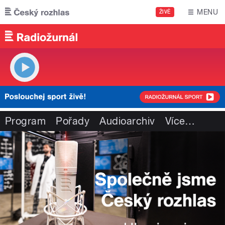
Přejít k hlavnímu obsahu
MENU
ŽIVĚ
Program
Pořady
Audioarchiv
Více
…