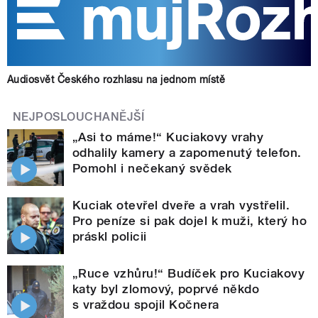
Audiosvět Českého rozhlasu na jednom místě
NEJPOSLOUCHANĚJŠÍ
„Asi to máme!“ Kuciakovy vrahy
odhalily kamery a zapomenutý telefon.
Pomohl i nečekaný svědek
Kuciak otevřel dveře a vrah vystřelil.
Pro peníze si pak dojel k muži, který ho
práskl policii
„Ruce vzhůru!“ Budíček pro Kuciakovy
katy byl zlomový, poprvé někdo
s vraždou spojil Kočnera