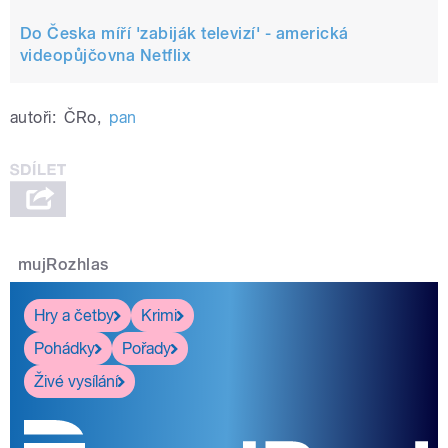
Do Česka míří 'zabiják televizí' - americká
videopůjčovna Netflix
autoři:
ČRo
,
pan
mujRozhlas
Hry a četby
Krimi
Pohádky
Pořady
Živé vysílání