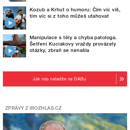
Kozub a Krhut o humoru: Čím víc víš,
tím víc si z toho můžeš utahovat
Manipulace s těly a chyba patologa.
Šetření Kuciakovy vraždy provázely
otázky, zbraň se nenašla
Jak nás naladíte na DABu
ZPRÁVY Z IROZHLAS.CZ