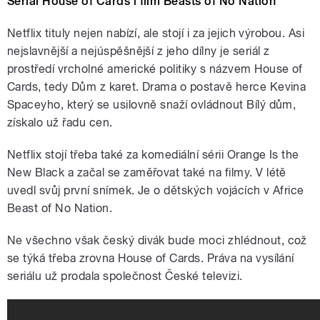
Seriál House of Cards i film Beasts of No Nation
Netflix tituly nejen nabízí, ale stojí i za jejich výrobou. Asi
nejslavnější a nejúspěšnější z jeho dílny je seriál z
prostředí vrcholné americké politiky s názvem House of
Cards, tedy Dům z karet. Drama o postavě herce Kevina
Spaceyho, který se usilovně snaží ovládnout Bílý dům,
získalo už řadu cen.
Netflix stojí třeba také za komediální sérii Orange Is the
New Black a začal se zaměřovat také na filmy. V létě
uvedl svůj první snímek. Je o dětských vojácích v Africe
Beast of No Nation.
Ne všechno však český divák bude moci zhlédnout, což
se týká třeba zrovna House of Cards. Práva na vysílání
seriálu už prodala společnost České televizi.