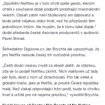
„Spuštění Netflixu je v tuto chvíli spíše gesto, kterým
chtěli v současné době podpořit probíhající mezinárodní
veletrh. Obsah zatím není titulkovaný ani dabovaný a
bude ještě nějakou dobu trvat, než ho přizpůsobí těm
jednotlivým trhům. Ale myslím, že k tomu také dojde,“
dodal předseda české Asociace producentů v audiovizi
Pavel Strnad.
Šéfredaktor Digizone.cz Jan Brychta ale upozorňuje, že
pro Netflix nebude český trh rozhodně prioritou.
„Čeští diváci nejsou zvyklí za obsah platit. Je otázkou,
zda se to podaří Netflixu zlomit. Těch vlaštovek už tady
pár bylo, dost z nich už zkrachovalo. Pro tak velké a
globální hráče, jako je Netflix, je prostě Česká republika
malá. Než získají odpovídající tržní podíl, bude to chvilku
trvat a určitě pro ně nejsme prioritou,“ vysvětlil Brychta.