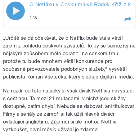
O Netflixu v Česku mluvil Radek Kříž z kult
2:36
Play /
ČRo
O Netflixu v Česku mluvil Radek Kříž z
„Určitě se dá očekávat, že o Netflix bude stále větší
kulturní redakce
zájem z pohledu českých uživatelů. To by se samozřejmě
nějakým způsobem mělo odrazit i na českém trhu,
protože tu bude mnohem větší konkurence pro
současné provozovatele podobných služeb,“ vysvětlil
publicista Roman Všetečka, který sleduje digitální média.
Na rozdíl od této nabídky si však divák Netflixu nevystačí
pause
s češtinou. Ta mezi 21 mutacemi, v nichž jsou služby
dostupné, zatím chybí. Nebude se dabovat, ani titulkovat.
Filmy a seriály ze zámoří si tak užijí hlavně diváci
ovládající angličtinu. Zájemci si ale mohou Netflix
vyzkoušet, první měsíc užívání je zdarma.