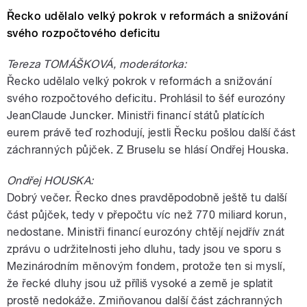
Řecko udělalo velký pokrok v reformách a snižování
svého rozpočtového deficitu
Tereza TOMÁŠKOVÁ, moderátorka:
Řecko udělalo velký pokrok v reformách a snižování
svého rozpočtového deficitu. Prohlásil to šéf eurozóny
JeanClaude Juncker. Ministři financí států platících
eurem právě teď rozhodují, jestli Řecku pošlou další část
záchranných půjček. Z Bruselu se hlásí Ondřej Houska.
Ondřej HOUSKA:
Dobrý večer. Řecko dnes pravděpodobně ještě tu další
část půjček, tedy v přepočtu víc než 770 miliard korun,
nedostane. Ministři financí eurozóny chtějí nejdřív znát
zprávu o udržitelnosti jeho dluhu, tady jsou ve sporu s
Mezinárodním měnovým fondem, protože ten si myslí,
že řecké dluhy jsou už příliš vysoké a země je splatit
prostě nedokáže. Zmiňovanou další část záchranných