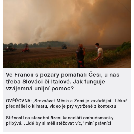
Ve Francii s požáry pomáhali Češi, u nás
třeba Slováci či Italové. Jak funguje
vzájemná unijní pomoc?
OVĚŘOVNA: ‚Srovnávat Měsíc a Zemi je zavádějící.‘ Lékař
přednášel o klimatu, video je prý vytržené z kontextu
Stížností na stavební řízení kanceláři ombudsmanky
přibývá. ‚Lidé by si měli stěžovat víc,‘ míní právníci