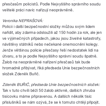
přesčasům policistů. Podle Nejvyššího správního soudu
velitelé práci navíc nařizují neoprávněně.
Veronika NEPRAŠOVÁ:
Policii i další bezpečnostní složky můžou svým lidem
nařídit, aby zdarma odsloužili až 150 hodin za rok, ale jen
ve výjimečných případech, jakou jsou živelné katastrofy,
návštěvy státníků nebo nečekané onemocnění kolegy.
Jenže většinou policie přesčasy řeší nedostatek lidí na
útvaru, a to je podle Nejvyššího správní soudu špatně.
Žalob na neoprávněné nařízení přesčasů tak bude
hromadně přibývat, říká předseda Unie bezpečnostních
složek Zdeněk Buřič.
Zdeněk BUŘIČ, předseda Unie bezpečnostních složek:
Tak v tuto chvíli běží 50 žalob aktivně, dalších zhruba
tisícovku máme připravenou. A dalších několik tisíc
příslušníků se nám ozývá, že se k tomuto chtějí připojit.