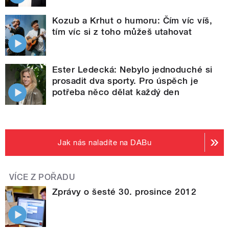
Kozub a Krhut o humoru: Čím víc víš,
tím víc si z toho můžeš utahovat
Ester Ledecká: Nebylo jednoduché si
prosadit dva sporty. Pro úspěch je
potřeba něco dělat každý den
Jak nás naladíte na DABu
VÍCE Z POŘADU
Zprávy o šesté 30. prosince 2012