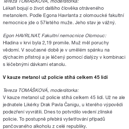
Tereza TOMÁŠKOVÁ, moderátorka:
Lékaři bojují o život dalšího člověka otráveného
metanolem. Podle Egona Havrlanta z olomoucké fakultní
nemocnice jde o 57letého muže. Jeho stav je vážný.
Egon HAVRLNAT, Fakultní nemocnice Olomouc:
Hladina v krvi byla 2,19 promile. Muž měl poruchy
vědomí. V současné době je v umělém spánku na
dýchacím přístroji a je léčený pomocí dialýzy v kombinaci
s léčebnými dávkami etanolu.
V kauze metanol už policie stíhá celkem 45 lidí
Tereza TOMÁŠKOVÁ, moderátorka:
V kauze metanol už policie stíhá celkem 45 lidí. Už ne ale
jednatele Likérky Drak Pavla Čanigu, u kterého výpovědi
podezření vyvrátili. Dnes to potvrdilo vedení zlínské
policie. To postupně přebírá vyšetřování případů
pančovaného alkoholu z celé republiky.