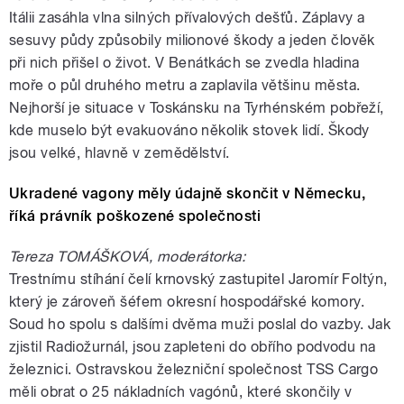
Itálii zasáhla vlna silných přívalových dešťů. Záplavy a
sesuvy půdy způsobily milionové škody a jeden člověk
při nich přišel o život. V Benátkách se zvedla hladina
moře o půl druhého metru a zaplavila většinu města.
Nejhorší je situace v Toskánsku na Tyrhénském pobřeží,
kde muselo být evakuováno několik stovek lidí. Škody
jsou velké, hlavně v zemědělství.
Ukradené vagony měly údajně skončit v Německu,
říká právník poškozené společnosti
Tereza TOMÁŠKOVÁ, moderátorka:
Trestnímu stíhání čelí krnovský zastupitel Jaromír Foltýn,
který je zároveň šéfem okresní hospodářské komory.
Soud ho spolu s dalšími dvěma muži poslal do vazby. Jak
zjistil Radiožurnál, jsou zapleteni do obřího podvodu na
železnici. Ostravskou železniční společnost TSS Cargo
měli obrat o 25 nákladních vagónů, které skončily v