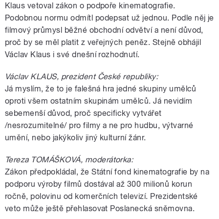
Klaus vetoval zákon o podpoře kinematografie.
Podobnou normu odmítl podepsat už jednou. Podle něj je
filmový průmysl běžné obchodní odvětví a není důvod,
proč by se měl platit z veřejných peněz. Stejně obhájil
Václav Klaus i své dnešní rozhodnutí.
Václav KLAUS, prezident České republiky:
Já myslím, že to je falešná hra jedné skupiny umělců
oproti všem ostatním skupinám umělců. Já nevidím
sebemenší důvod, proč specificky vytvářet
/nesrozumitelné/ pro filmy a ne pro hudbu, výtvarné
umění, nebo jakýkoliv jiný kulturní žánr.
Tereza TOMÁŠKOVÁ, moderátorka:
Zákon předpokládal, že Státní fond kinematografie by na
podporu výroby filmů dostával až 300 milionů korun
ročně, polovinu od komerčních televizí. Prezidentské
veto může ještě přehlasovat Poslanecká sněmovna.