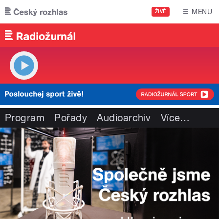
Přejít k hlavnímu obsahu
MENU
ŽIVĚ
Program
Pořady
Audioarchiv
Více
…