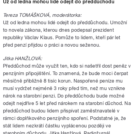
Už od ledna mohou lidé odejít do předdůchodu
Tereza TOMÁŠKOVÁ, moderátorka:
Už od ledna mohou lidé odejít do předdůchodu. Umožní
to novela zákona, kterou dnes podepsal prezident
republiky Václav Klaus. Pomůže to lidem, kteří pár let
před penzí přijdou o práci a novou seženou.
Jitka HANŽLOVÁ:
Předdůchod může využít ten, kdo si našetřil dost peněz v
penzijním připojištění. To znamená, že bude moci čerpat
měsíčně přibližně 8 tisíc korun. Naspořené peníze mu
musí vydržet nejméně 3 roky před tím, než mu vznikne
nárok na starobní penzi. Do předdůchodu bude možné
odejít nejdříve 5 let před nárokem na starobní důchod. Na
předdůchod budou lidem přispívat zaměstnavatelé v
rámci doplňkového penzijního spoření. Podstatné je, že
stát lidem nezkrátí částku vyplácenou později ve
starobním důchodu. Jitka Hanžlová, Radiožurnál.