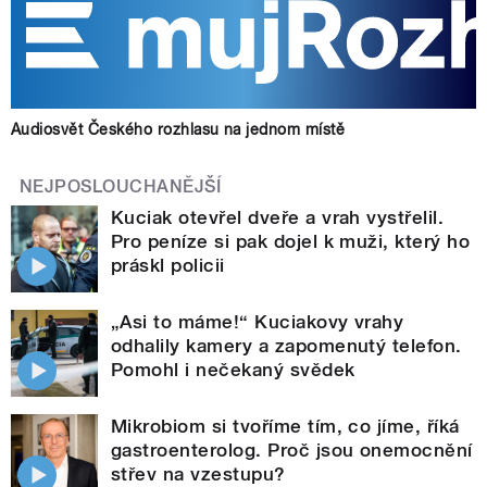
Audiosvět Českého rozhlasu na jednom místě
NEJPOSLOUCHANĚJŠÍ
Kuciak otevřel dveře a vrah vystřelil.
Pro peníze si pak dojel k muži, který ho
práskl policii
„Asi to máme!“ Kuciakovy vrahy
odhalily kamery a zapomenutý telefon.
Pomohl i nečekaný svědek
Mikrobiom si tvoříme tím, co jíme, říká
gastroenterolog. Proč jsou onemocnění
střev na vzestupu?