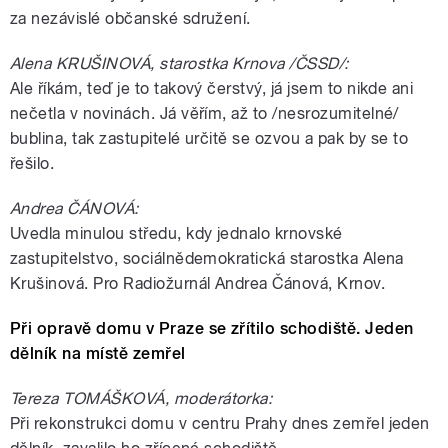
za nezávislé občanské sdružení.
Alena KRUŠINOVÁ, starostka Krnova /ČSSD/:
Ale říkám, teď je to takový čerstvý, já jsem to nikde ani
nečetla v novinách. Já věřím, až to /nesrozumitelné/
bublina, tak zastupitelé určitě se ozvou a pak by se to
řešilo.
Andrea ČÁNOVÁ:
Uvedla minulou středu, kdy jednalo krnovské
zastupitelstvo, sociálnědemokratická starostka Alena
Krušinová. Pro Radiožurnál Andrea Čánová, Krnov.
Při opravě domu v Praze se zřítilo schodiště. Jeden
dělník na místě zemřel
Tereza TOMÁŠKOVÁ, moderátorka:
Při rekonstrukci domu v centru Prahy dnes zemřel jeden