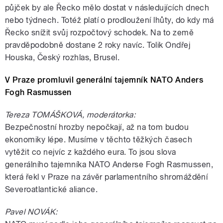
půjček by ale Řecko mělo dostat v následujících dnech
nebo týdnech. Totéž platí o prodloužení lhůty, do kdy má
Řecko snížit svůj rozpočtový schodek. Na to země
pravděpodobně dostane 2 roky navíc. Tolik Ondřej
Houska, Český rozhlas, Brusel.
V Praze promluvil generální tajemník NATO Anders
Fogh Rasmussen
Tereza TOMÁŠKOVÁ, moderátorka:
Bezpečnostní hrozby nepočkají, až na tom budou
ekonomiky lépe. Musíme v těchto těžkých časech
vytěžit co nejvíc z každého eura. To jsou slova
generálního tajemníka NATO Anderse Fogh Rasmussen,
která řekl v Praze na závěr parlamentního shromáždění
Severoatlantické aliance.
Pavel NOVÁK: