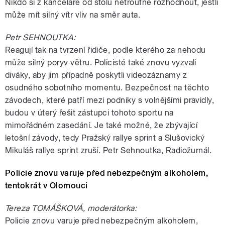
Nikdo si z kanceláře od stolu netroufne rozhodnout, jestli
může mít silný vítr vliv na směr auta.
Petr SEHNOUTKA:
Reagují tak na tvrzení řidiče, podle kterého za nehodu
může silný poryv větru. Policisté také znovu vyzvali
diváky, aby jim případně poskytli videozáznamy z
osudného sobotního momentu. Bezpečnost na těchto
závodech, které patří mezi podniky s volnějšími pravidly,
budou v úterý řešit zástupci tohoto sportu na
mimořádném zasedání. Je také možné, že zbývající
letošní závody, tedy Pražský rallye sprint a Slušovický
Mikuláš rallye sprint zruší. Petr Sehnoutka, Radiožurnál.
Policie znovu varuje před nebezpečným alkoholem,
tentokrát v Olomouci
Tereza TOMÁŠKOVÁ, moderátorka:
Policie znovu varuje před nebezpečným alkoholem,