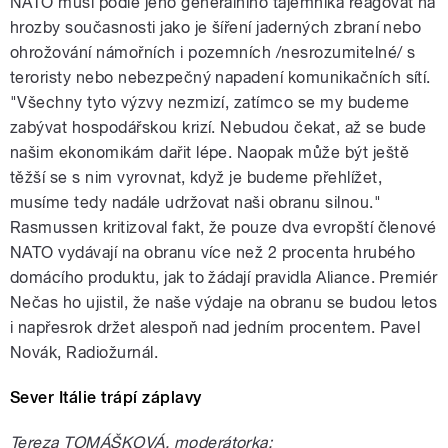
NATO musí podle jeho generálního tajemníka reagovat na
hrozby současnosti jako je šíření jaderných zbraní nebo
ohrožování námořních i pozemních /nesrozumitelné/ s
teroristy nebo nebezpečný napadení komunikačních sítí.
"Všechny tyto výzvy nezmizí, zatímco se my budeme
zabývat hospodářskou krizí. Nebudou čekat, až se bude
našim ekonomikám dařit lépe. Naopak může být ještě
těžší se s nim vyrovnat, když je budeme přehlížet,
musíme tedy nadále udržovat naši obranu silnou."
Rasmussen kritizoval fakt, že pouze dva evropští členové
NATO vydávají na obranu více než 2 procenta hrubého
domácího produktu, jak to žádají pravidla Aliance. Premiér
Nečas ho ujistil, že naše výdaje na obranu se budou letos
i napřesrok držet alespoň nad jedním procentem. Pavel
Novák, Radiožurnál.
Sever Itálie trápí záplavy
Tereza TOMÁŠKOVÁ, moderátorka: