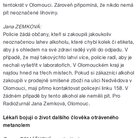
tentokrát v Olomouci. Zároveň připomíná, že nikdo nemá
pít neoznačené lihoviny.
Jana ZEMKOVÁ:
Policie žádá občany, kteří si zakoupili jakoukoliv
neoznačenou lahev alkoholu, které chybí kolek či etiketa,
aby ji s ohledem na své zdraví raději vylili do odpadu. V
případě, že mají takovýchto lahví více, policie radí, aby je
nechali vyšetřit v laboratořích. V Olomouckém kraji je
najdou hned na třech místech. Pokud si zákazníci alkohol
zakoupili v prodejně smíšené zboží na ulici Nedvědova v
Olomouci, mají přímo kontaktovat policejní linku 158. V
žádném případě by tento alkohol ale neměli pít. Pro
Radiožurnál Jana Zemková, Olomouc.
Lékaři bojují o život dalšího člověka otráveného
metanolem