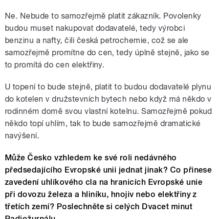
Ne. Nebude to samozřejmě platit zákazník. Povolenky
budou muset nakupovat dodavatelé, tedy výrobci
benzinu a nafty, čili česká petrochemie, což se ale
samozřejmě promítne do cen, tedy úplně stejně, jako se
to promítá do cen elektřiny.
U topení to bude stejně, platit to budou dodavatelé plynu
do kotelen v družstevních bytech nebo když má někdo v
rodinném domě svou vlastní kotelnu. Samozřejmě pokud
někdo topí uhlím, tak to bude samozřejmě dramatické
navýšení.
Může Česko vzhledem ke své roli nedávného
předsedajícího Evropské unii jednat jinak? Co přinese
zavedení uhlíkového cla na hranicích Evropské unie
při dovozu železa a hliníku, hnojiv nebo elektřiny z
třetích zemí? Poslechněte si celých Dvacet minut
Radiožurnálu.