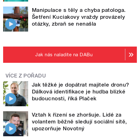
Manipulace s těly a chyba patologa.
Šetření Kuciakovy vraždy provázely
otázky, zbraň se nenašla
Jak nás naladíte na DABu
VÍCE Z POŘADU
Jak těžké je dopátrat majitele dronu?
Dálková identifikace je hudba blízké
budoucnosti, říká Plaček
Vztah k řízení se zhoršuje. Lidé za
volantem běžně sledují sociální sítě,
upozorňuje Novotný