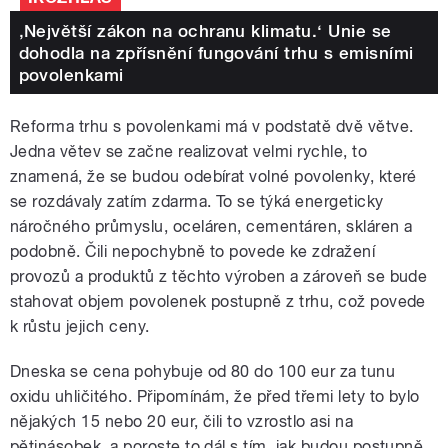
‚Největší zákon na ochranu klimatu.‘ Unie se
dohodla na zpřísnění fungování trhu s emisními
povolenkami
Reforma trhu s povolenkami má v podstatě dvě větve.
Jedna větev se začne realizovat velmi rychle, to
znamená, že se budou odebírat volné povolenky, které
se rozdávaly zatím zdarma. To se týká energeticky
náročného průmyslu, oceláren, cementáren, skláren a
podobně. Čili nepochybně to povede ke zdražení
provozů a produktů z těchto výroben a zároveň se bude
stahovat objem povolenek postupně z trhu, což povede
k růstu jejich ceny.
Dneska se cena pohybuje od 80 do 100 eur za tunu
oxidu uhličitého. Připomínám, že před třemi lety to bylo
nějakých 15 nebo 20 eur, čili to vzrostlo asi na
pětinásobek, a poroste to dál s tím, jak budou postupně