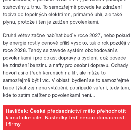
stahovány z trhu. To samozřejmě povede ke zdražení
topiva do tepelných elektráren, primárně uhlí, ale také
plynu, protože i ten je zatížen povolenkami.
Druhá větev začne nabíhat buď v roce 2027, nebo pokud
by energie rostly cenově příliš vysoko, tak o rok později v
roce 2028. Tehdy se zavede systém obchodování s
povolenkami i pro oblast dopravy a bydlení, což povede
ke zdražení benzinu a nafty pro osobní dopravu. Odhady
hovoří asi o třech korunách na litr, ale může to
samozřejmě být i víc. V oblasti bydlení se to samozřejmě
bude týkat zejména vytápění, popřípadě vaření, tedy tam,
kde to zatím zatíženo povolenkami není...
Havlíček: České předsednictví mělo přehodnotit
klimatické cíle. Následky teď nesou domácnosti
i firmy