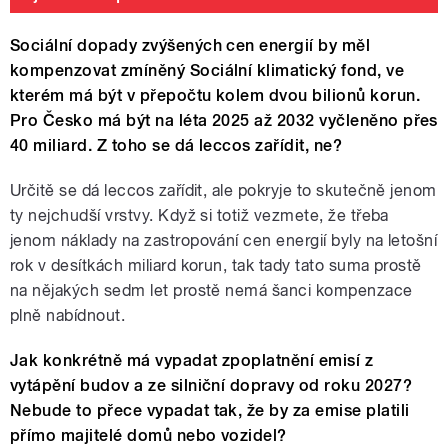
Sociální dopady zvýšených cen energií by měl
kompenzovat zmíněný Sociální klimatický fond, ve
kterém má být v přepočtu kolem dvou bilionů korun.
Pro Česko má být na léta 2025 až 2032 vyčleněno přes
40 miliard. Z toho se dá leccos zařídit, ne?
Určitě se dá leccos zařídit, ale pokryje to skutečně jenom
ty nejchudší vrstvy. Když si totiž vezmete, že třeba
jenom náklady na zastropování cen energií byly na letošní
rok v desítkách miliard korun, tak tady tato suma prostě
na nějakých sedm let prostě nemá šanci kompenzace
plně nabídnout.
Jak konkrétně má vypadat zpoplatnění emisí z
vytápění budov a ze silniční dopravy od roku 2027?
Nebude to přece vypadat tak, že by za emise platili
přímo majitelé domů nebo vozidel?