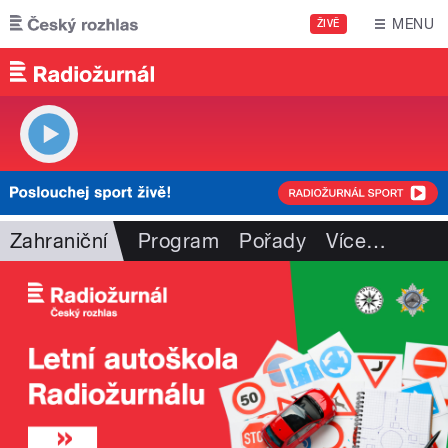
Přejít k hlavnímu obsahu
MENU
ŽIVĚ
Zahraniční
Program
Pořady
Více
…