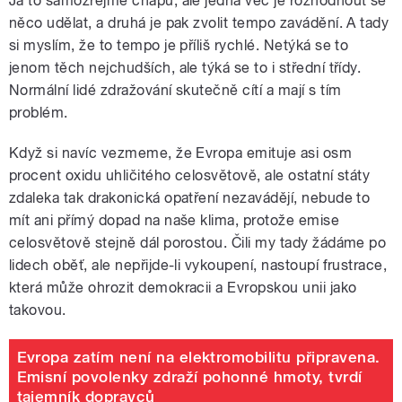
Já to samozřejmě chápu, ale jedna věc je rozhodnout se
něco udělat, a druhá je pak zvolit tempo zavádění. A tady
si myslím, že to tempo je příliš rychlé. Netýká se to
jenom těch nejchudších, ale týká se to i střední třídy.
Normální lidé zdražování skutečně cítí a mají s tím
problém.
Když si navíc vezmeme, že Evropa emituje asi osm
procent oxidu uhličitého celosvětově, ale ostatní státy
zdaleka tak drakonická opatření nezavádějí, nebude to
mít ani přímý dopad na naše klima, protože emise
celosvětově stejně dál porostou. Čili my tady žádáme po
lidech oběť, ale nepřijde-li vykoupení, nastoupí frustrace,
která může ohrozit demokracii a Evropskou unii jako
takovou.
Evropa zatím není na elektromobilitu připravena.
Emisní povolenky zdraží pohonné hmoty, tvrdí
tajemník dopravců