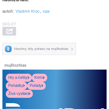
autoři:
Vladimír Kroc
,
opa
Všechny díly pořadu na mujRozhlas
mujRozhlas
Hry a četby
Krimi
Pohádky
Pořady
Živé vysílání