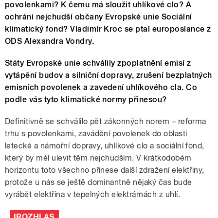
povolenkami? K čemu má sloužit uhlíkové clo? A
ochrání nejchudší občany Evropské unie Sociální
klimatický fond? Vladimír Kroc se ptal europoslance z
ODS Alexandra Vondry.
Státy Evropské unie schválily zpoplatnění emisí z
vytápění budov a silniční dopravy, zrušení bezplatných
emisních povolenek a zavedení uhlíkového cla. Co
podle vás tyto klimatické normy přinesou?
Definitivně se schválilo pět zákonných norem – reforma
trhu s povolenkami, zavádění povolenek do oblasti
letecké a námořní dopravy, uhlíkové clo a sociální fond,
který by měl ulevit těm nejchudším. V krátkodobém
horizontu toto všechno přinese další zdražení elektřiny,
protože u nás se ještě dominantně nějaký čas bude
vyrábět elektřina v tepelných elektrárnách z uhlí.
IROZHLAS