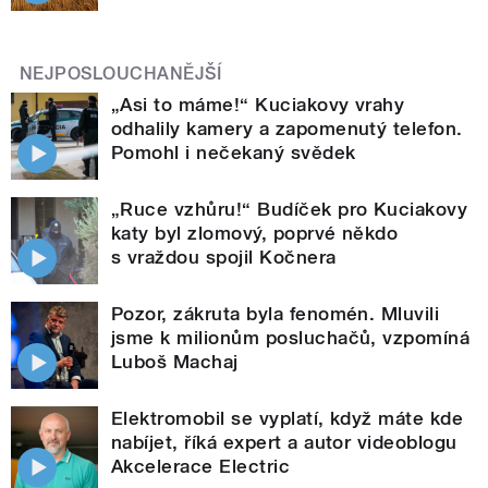
NEJPOSLOUCHANĚJŠÍ
„Asi to máme!“ Kuciakovy vrahy
odhalily kamery a zapomenutý telefon.
Pomohl i nečekaný svědek
„Ruce vzhůru!“ Budíček pro Kuciakovy
katy byl zlomový, poprvé někdo
s vraždou spojil Kočnera
Pozor, zákruta byla fenomén. Mluvili
jsme k milionům posluchačů, vzpomíná
Luboš Machaj
Elektromobil se vyplatí, když máte kde
nabíjet, říká expert a autor videoblogu
Akcelerace Electric