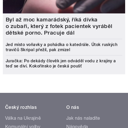
Byl až moc kamarádský, říká dívka
o zubaři, který z fotek pacientek vyráběl
dětské porno. Pracuje dál
Jed místo voňavky a pohádka o katedrále. Útok ruských
travičů Skripal přežil, pak zmizel
Juračka: Po dekády člověk jen odváděl vodu z krajiny a
teď se diví. Kokořínsko je česká poušť
Český rozhlas
O nás
Válka na Ukrajině
Jak nás naladíte
Komunální volby
Nápověda