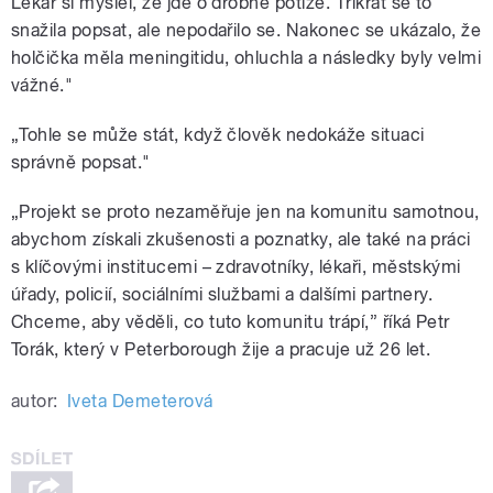
Lékař si myslel, že jde o drobné potíže. Třikrát se to
snažila popsat, ale nepodařilo se. Nakonec se ukázalo, že
holčička měla meningitidu, ohluchla a následky byly velmi
vážné."
„Tohle se může stát, když člověk nedokáže situaci
správně popsat."
„Projekt se proto nezaměřuje jen na komunitu samotnou,
abychom získali zkušenosti a poznatky, ale také na práci
s klíčovými institucemi – zdravotníky, lékaři, městskými
úřady, policií, sociálními službami a dalšími partnery.
Chceme, aby věděli, co tuto komunitu trápí,” říká Petr
Torák, který v Peterborough žije a pracuje už 26 let.
autor:
Iveta Demeterová