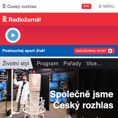
Přejít k hlavnímu obsahu
MENU
ŽIVĚ
Životní styl
Program
Pořady
Více
…