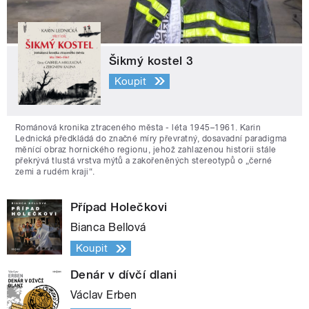
Šikmý kostel 3
Koupit
Románová kronika ztraceného města - léta 1945–1961. Karin
Lednická předkládá do značné míry převratný, dosavadní paradigma
měnící obraz hornického regionu, jehož zahlazenou historii stále
překrývá tlustá vrstva mýtů a zakořeněných stereotypů o „černé
zemi a rudém kraji“.
Případ Holečkovi
Bianca Bellová
Koupit
Denár v dívčí dlani
Václav Erben