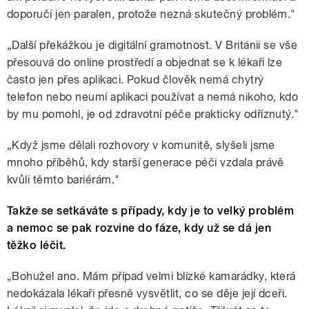
doporučí jen paralen, protože nezná skutečný problém."
„Další překážkou je digitální gramotnost. V Británii se vše
přesouvá do online prostředí a objednat se k lékaři lze
často jen přes aplikaci. Pokud člověk nemá chytrý
telefon nebo neumí aplikaci používat a nemá nikoho, kdo
by mu pomohl, je od zdravotní péče prakticky odříznutý."
„Když jsme dělali rozhovory v komunitě, slyšeli jsme
mnoho příběhů, kdy starší generace péči vzdala právě
kvůli těmto bariérám."
Takže se setkáváte s případy, kdy je to velký problém
a nemoc se pak rozvine do fáze, kdy už se dá jen
těžko léčit.
„Bohužel ano. Mám případ velmi blízké kamarádky, která
nedokázala lékaři přesně vysvětlit, co se děje její dceři.