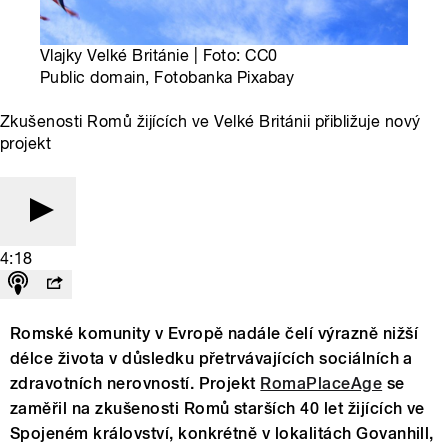
Vlajky Velké Británie | Foto: CC0
Public domain, Fotobanka Pixabay
Zkušenosti Romů žijících ve Velké Británii přibližuje nový
projekt
4:18
Romské komunity v Evropě nadále čelí výrazně nižší
délce života v důsledku přetrvávajících sociálních a
zdravotních nerovností. Projekt
RomaPlaceAge
se
zaměřil na zkušenosti Romů starších 40 let žijících ve
Spojeném království, konkrétně v lokalitách Govanhill,