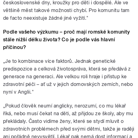
československé dny, kroužky pro děti i dospělé. Ale ve
většině měst takové možnosti chybí. Pro komunitu tam
de facto neexistuje žádné jiné vyžití."
Podle vašeho výzkumu – proč mají romské komunity
stále nižší délku života? Co je podle vás hlavní
příčinou?
„Je to kombinace více faktorů. Jednak genetické
predispozice a celková životospráva, která se předává z
generace na generaci. Ale velkou roli hraje i přístup ke
zdravotní péči – ať už v jejich domovských zemích, nebo
nyní v Anglii."
„Pokud člověk neumí anglicky, nerozumí, co mu lékař
říká, nebo musí čekat na děti, až přijdou ze školy, aby mu
překládaly. Často vidíme ženy, které se stydí mluvit o
zdravotních problémech před svými dětmi, takže je raději
ani pořádně nevysvětlí. Lékař pak nemá dost informací a