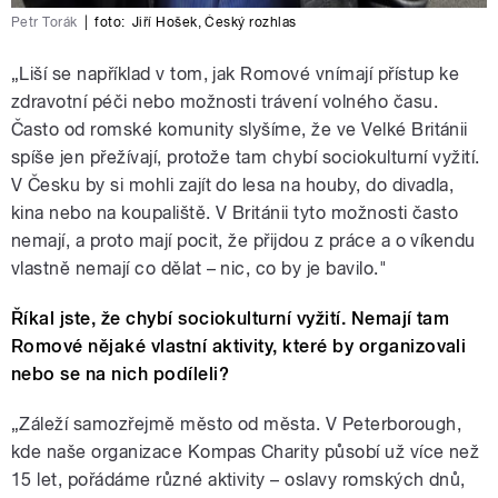
Petr Torák
|
foto:
Jiří Hošek
,
Český rozhlas
„Liší se například v tom, jak Romové vnímají přístup ke
zdravotní péči nebo možnosti trávení volného času.
Často od romské komunity slyšíme, že ve Velké Británii
spíše jen přežívají, protože tam chybí sociokulturní vyžití.
V Česku by si mohli zajít do lesa na houby, do divadla,
kina nebo na koupaliště. V Británii tyto možnosti často
nemají, a proto mají pocit, že přijdou z práce a o víkendu
vlastně nemají co dělat – nic, co by je bavilo."
Říkal jste, že chybí sociokulturní vyžití. Nemají tam
Romové nějaké vlastní aktivity, které by organizovali
nebo se na nich podíleli?
„Záleží samozřejmě město od města. V Peterborough,
kde naše organizace Kompas Charity působí už více než
15 let, pořádáme různé aktivity – oslavy romských dnů,