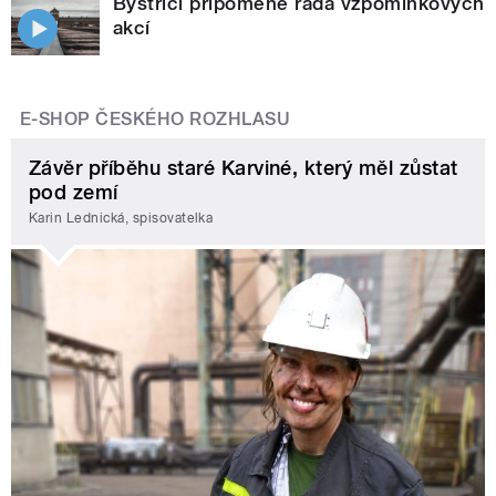
Bystrici připomene řada vzpomínkových
akcí
E-SHOP ČESKÉHO ROZHLASU
Závěr příběhu staré Karviné, který měl zůstat
pod zemí
Karin Lednická, spisovatelka