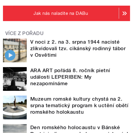
Jak nás naladíte na DABu
VÍCE Z POŘADU
V noci z 2. na 3. srpna 1944 nacisté
zlikvidovali tzv. cikánský rodinný tábor
v Osvětimi
ARA ART pořádá 8. ročník pietní
události LEPERIBEN: My
nezapomínáme
Muzeum romské kultury chystá na 2.
srpna tematický program k uctění obětí
romského holokaustu
Den romského holocaustu v Bánské