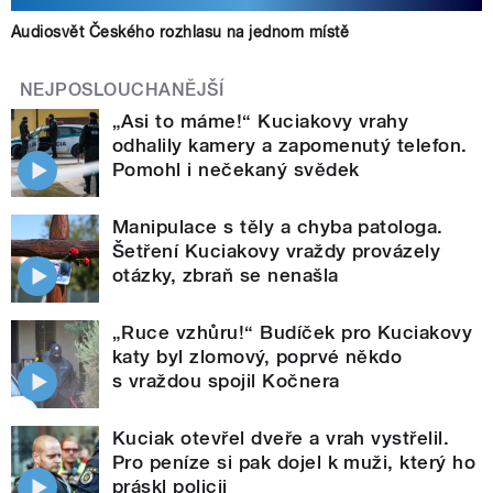
Audiosvět Českého rozhlasu na jednom místě
NEJPOSLOUCHANĚJŠÍ
„Asi to máme!“ Kuciakovy vrahy
odhalily kamery a zapomenutý telefon.
Pomohl i nečekaný svědek
Manipulace s těly a chyba patologa.
Šetření Kuciakovy vraždy provázely
otázky, zbraň se nenašla
„Ruce vzhůru!“ Budíček pro Kuciakovy
katy byl zlomový, poprvé někdo
s vraždou spojil Kočnera
Kuciak otevřel dveře a vrah vystřelil.
Pro peníze si pak dojel k muži, který ho
práskl policii