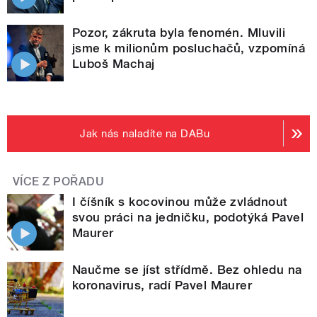
Pozor, zákruta byla fenomén. Mluvili
jsme k milionům posluchačů, vzpomíná
Luboš Machaj
Jak nás naladíte na DABu
VÍCE Z POŘADU
I číšník s kocovinou může zvládnout
svou práci na jedničku, podotýká Pavel
Maurer
Naučme se jíst střídmě. Bez ohledu na
koronavirus, radí Pavel Maurer