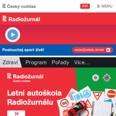
Přejít k hlavnímu obsahu
MENU
ŽIVĚ
Zdraví
Program
Pořady
Více
…