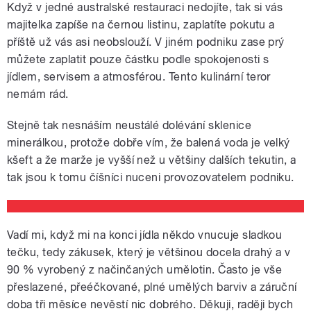
Když v jedné australské restauraci nedojíte, tak si vás
majitelka zapíše na černou listinu, zaplatíte pokutu a
příště už vás asi neobslouží. V jiném podniku zase prý
můžete zaplatit pouze částku podle spokojenosti s
jídlem, servisem a atmosférou. Tento kulinární teror
nemám rád.
Stejně tak nesnáším neustálé dolévání sklenice
minerálkou, protože dobře vím, že balená voda je velký
kšeft a že marže je vyšší než u většiny dalších tekutin, a
tak jsou k tomu číšníci nuceni provozovatelem podniku.
Vadí mi, když mi na konci jídla někdo vnucuje sladkou
tečku, tedy zákusek, který je většinou docela drahý a v
90 % vyrobený z načinčaných umělotin. Často je vše
přeslazené, přeéčkované, plné umělých barviv a záruční
doba tři měsíce nevěstí nic dobrého. Děkuji, raději bych