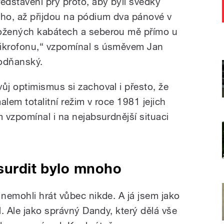
ředstavení prý proto, aby byli svědky
oho, až přijdou na pódium dva pánové v
ožených kabátech a seberou mě přímo u
ikrofonu,“ vzpomínal s úsměvem Jan
odňanský.
vůj optimismus si zachoval i přesto, že
em totalitní režim v roce 1981 jejich
 vzpomínal i na nejabsurdnější situaci
bsurdit bylo mnoho
nemohli hrát vůbec nikde. A já jsem jako
. Ale jako správný Dandy, který dělá vše