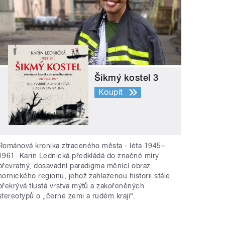
Šikmý kostel 3
Koupit
Románová kronika ztraceného města - léta 1945–
1961. Karin Lednická předkládá do značné míry
převratný, dosavadní paradigma měnící obraz
hornického regionu, jehož zahlazenou historii stále
překrývá tlustá vrstva mýtů a zakořeněných
stereotypů o „černé zemi a rudém kraji“.