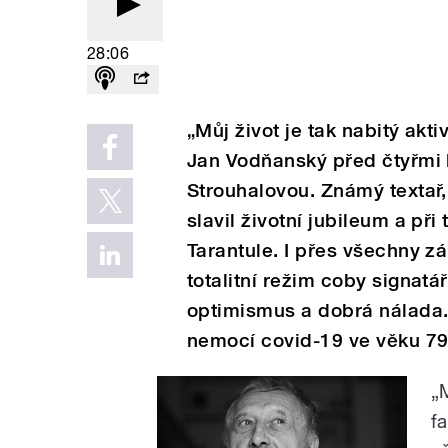
28:06
„Můj život je tak nabitý akt
Jan Vodňanský před čtyřmi l
Strouhalovou. Známý textař,
slavil životní jubileum a při
Tarantule. I přes všechny zá
totalitní režim coby signatá
optimismus a dobrá nálada.
nemocí covid-19 ve věku 79 
„M
f