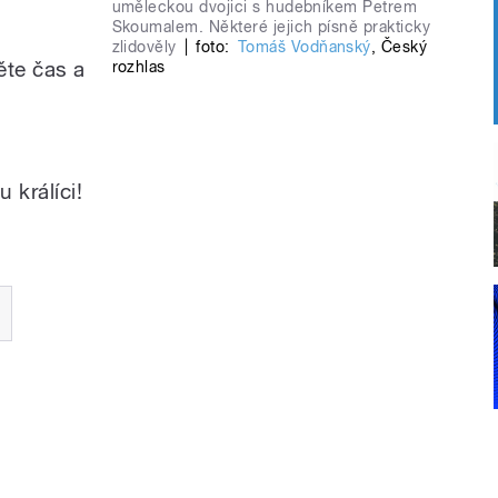
uměleckou dvojici s hudebníkem Petrem
Skoumalem. Některé jejich písně prakticky
zlidověly
|
foto:
Tomáš Vodňanský
,
Český
ěte čas a
rozhlas
králíci!