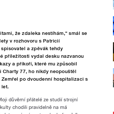
ivitami, že zdaleka nestíhám,“ smál se
ety v rozhovoru s Patricií
 spisovatel a zpěvák tehdy
 té příležitosti vydal desku nazvanou
kazy a příkoří, které mu způsobil
ři Charty 77, ho nikdy neopouštěl
 Zemřel po dvoudenní hospitalizaci s
let.
oji důvěrní přátelé ze studií strojní
akulty chodili pravidelně na má