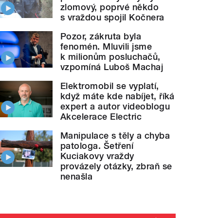
zlomový, poprvé někdo
s vraždou spojil Kočnera
Pozor, zákruta byla
fenomén. Mluvili jsme
k milionům posluchačů,
vzpomíná Luboš Machaj
Elektromobil se vyplatí,
když máte kde nabíjet, říká
expert a autor videoblogu
Akcelerace Electric
Manipulace s těly a chyba
patologa. Šetření
Kuciakovy vraždy
provázely otázky, zbraň se
nenašla