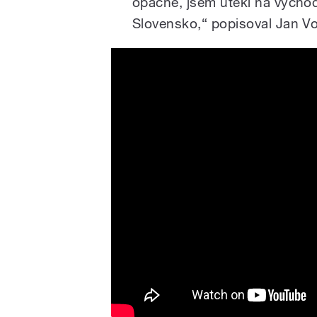
opačně, jsem utekl na výcho
Slovensko,“ popisoval Jan V
Všechno je proměnlivé