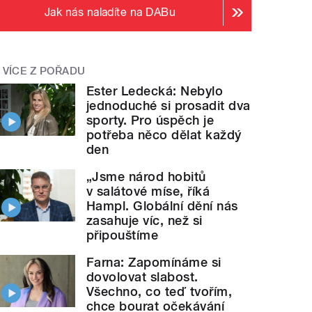
Jak nás naladíte na DABu
VÍCE Z POŘADU
Ester Ledecká: Nebylo
jednoduché si prosadit dva
sporty. Pro úspěch je
potřeba něco dělat každý
den
„Jsme národ hobitů
v salátové míse, říká
Hampl. Globální dění nás
zasahuje víc, než si
připouštíme
Farna: Zapomínáme si
dovolovat slabost.
Všechno, co teď tvořím,
chce bourat očekávání