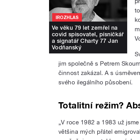
p
t
IROZHLAS
k
Ve věku 79 let zemřel na
m
covid spisovatel, písničkář
V
a signatář Charty 77 Jan
Vodňanský
S
jim společně s Petrem Skoumal
činnost zakázal. A s úsměvem
svého ilegálního působení.
Totalitní režim? A
„V roce 1982 a 1983 už jsme 
většina mých přátel emigroval