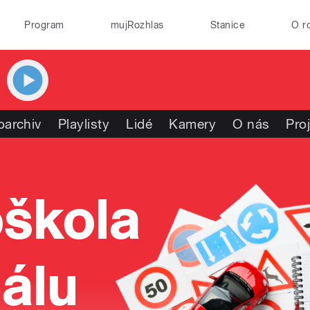
Program
mujRozhlas
Stanice
O r
oarchiv
Playlisty
Lidé
Kamery
O nás
Pro