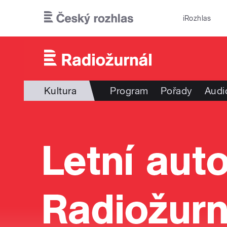
Přejít k hlavnímu obsahu
iRozhlas
Kultura
Program
Pořady
Audi