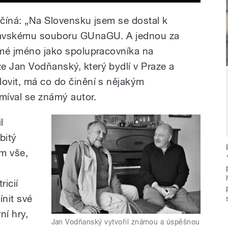
ačíná: „Na Slovensku jsem se dostal k
slavskému souboru GUnaGU. A jednou za
o mé jméno jako spolupracovníka na
e Jan Vodňanský, který bydlí v Praze a
lovit, má co do činění s nějakým
míval se známý autor.
l
bitý
ám vše,
icií
ínit své
ní hry,
Jan Vodňanský vytvořil známou a úspěšnou