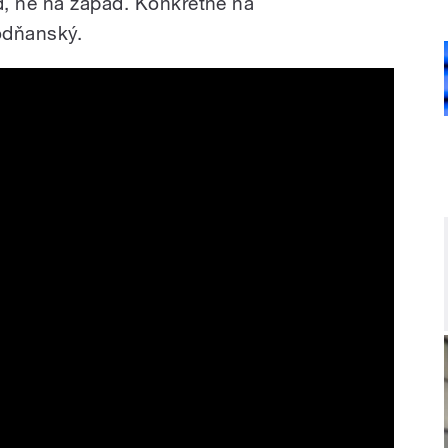
d, ne na západ. Konkrétně na
odňanský.