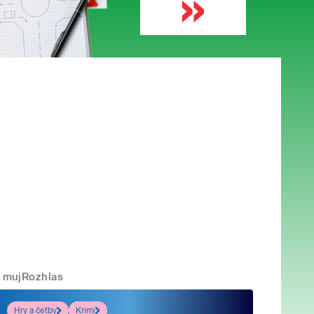
mujRozhlas
Hry a četby
Krimi