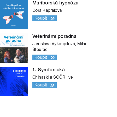
Mariborská hypnóza
Dora Kaprálová
Koupit
Veterinární poradna
Jaroslava Vykoupilová, Milan
Štourač
Koupit
1. Symfonická
Chinaski a SOČR live
Koupit