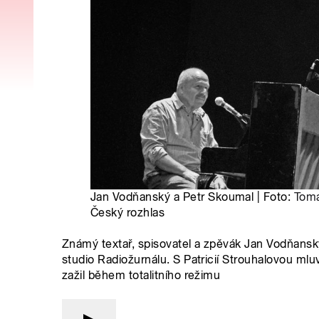
Jan Vodňanský a Petr Skoumal | Foto:
Tom
Český rozhlas
Známý textař, spisovatel a zpěvák Jan Vodňanský
studio Radiožurnálu. S Patricií Strouhalovou mlu
zažil během totalitního režimu