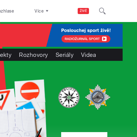
ozhlase
Více
ŽIVĚ
jekty
Rozhovory
Seriály
Videa