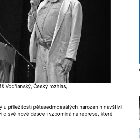
áš Vodňanský
, Český rozhlas,
 u příležitosti pětasedmdesátých narozenin navštívil
ví o své nové desce i vzpomíná na represe, které