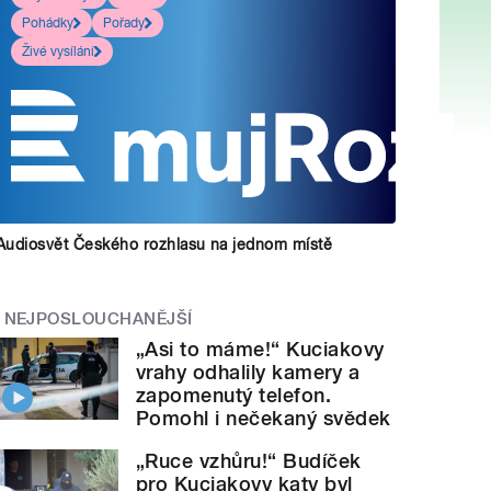
Pohádky
Pořady
Živé vysílání
Audiosvět Českého rozhlasu na jednom místě
NEJPOSLOUCHANĚJŠÍ
„Asi to máme!“ Kuciakovy
vrahy odhalily kamery a
zapomenutý telefon.
Pomohl i nečekaný svědek
„Ruce vzhůru!“ Budíček
pro Kuciakovy katy byl