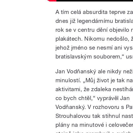
A tím celá absurdita teprve z
dnes již legendárnímu brati
rok se v centru dění objevil
plakátech. Nikomu nedošlo, ž
jehož jméno se nesmí ani vys
bratislavským souborem,“ us
Jan Vodňanský ale nikdy neži
minulostí. „Můj život je tak na
aktivitami, že zdaleka nestíh
co bych chtěl,“ vyprávěl Jan
Vodňanský. V rozhovoru s Patr
Strouhalovou tak stihnul nast
plány na minutové i celovečer