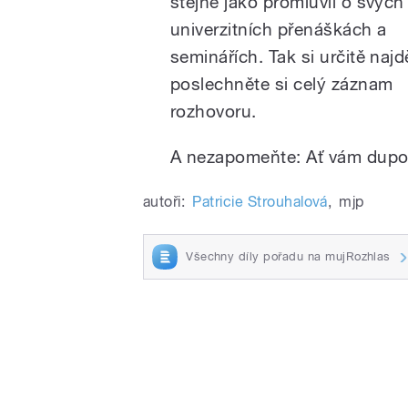
stejně jako promluvil o svých
univerzitních přenáškách a
seminářích. Tak si určitě najd
poslechněte si celý záznam
rozhovoru.
A nezapomeňte: Ať vám dupou 
autoři:
Patricie Strouhalová
,
mjp
Všechny díly pořadu na mujRozhlas