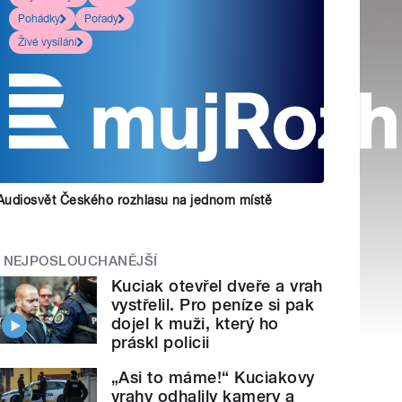
Pohádky
Pořady
Živé vysílání
Audiosvět Českého rozhlasu na jednom místě
NEJPOSLOUCHANĚJŠÍ
Kuciak otevřel dveře a vrah
vystřelil. Pro peníze si pak
dojel k muži, který ho
práskl policii
„Asi to máme!“ Kuciakovy
vrahy odhalily kamery a