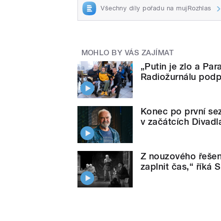
Všechny díly pořadu na mujRozhlas
MOHLO BY VÁS ZAJÍMAT
„Putin je zlo a Par
Radiožurnálu podp
Konec po první se
v začátcích Divad
Z nouzového řešení
zaplnit čas,“ říká