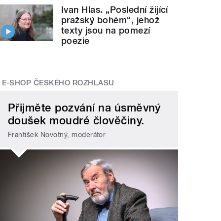
Ivan Hlas. „Poslední žijící
pražský bohém“, jehož
texty jsou na pomezí
poezie
E-SHOP ČESKÉHO ROZHLASU
Přijměte pozvání na úsměvný
doušek moudré člověčiny.
František Novotný, moderátor