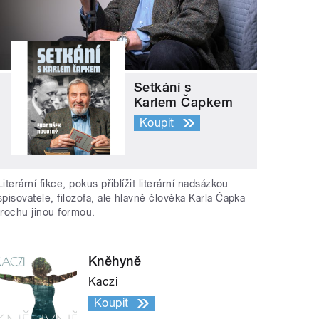
Setkání s
Karlem Čapkem
Koupit
Literární fikce, pokus přiblížit literární nadsázkou
spisovatele, filozofa, ale hlavně člověka Karla Čapka
trochu jinou formou.
Kněhyně
Kaczi
Koupit