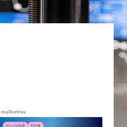
mujRozhlas
Hry a četby
Krimi