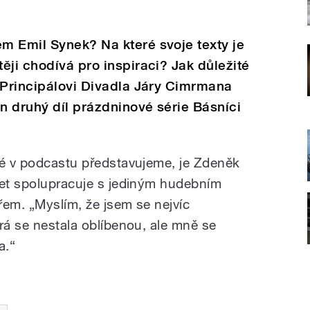
m Emil Synek? Na které svoje texty je
ěji chodívá pro inspiraci? Jak důležité
 Principálovi Divadla Járy Cimrmana
n druhý díl prázdninové série Básníci
ré v podcastu představujeme, je Zdeněk
let spolupracuje s jediným hudebním
řem. „Myslím, že jsem se nejvíc
rá se nestala oblíbenou, ale mně se
a.“