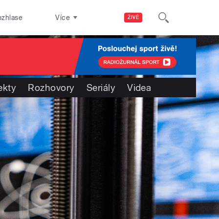
ozhlase
Více
ŽIVĚ
ekty
Rozhovory
Seriály
Videa