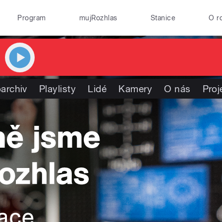
Program
mujRozhlas
Stanice
O r
archiv
Playlisty
Lidé
Kamery
O nás
Proj