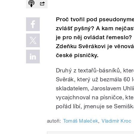
Proč tvořil pod pseudonyme
zvlášť pyšný? A kam nejčast
je pro něj ovládat řemeslo?
Zdeňku Svěrákovi je věnová
české písničky.
Druhý z textařů-básníků, kte
Svěrák, který už bezmála 60 
skladatelem, Jaroslavem Uhlí
vycajchnoval na písničce, kte
pořád líbí, jmenuje se Semišk
autoři:
Tomáš Maleček
,
Vladimír Kroc