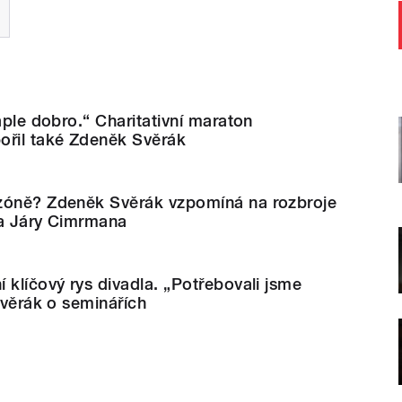
aple dobro.“ Charitativní maraton
ořil také Zdeněk Svěrák
zóně? Zdeněk Svěrák vzpomíná na rozbroje
la Járy Cimrmana
 klíčový rys divadla. „Potřebovali jsme
 Svěrák o seminářích