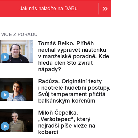
Jak nás naladíte na DABu
VÍCE Z POŘADU
Tomáš Belko. Příběh
nechal vyprávět nástěnku
v manželské poradně. Kde
hledá člen Sto zvířat
nápady?
Radůza. Originální texty
i neotřelé hudební postupy.
Svůj temperament přičítá
balkánským kořenům
Miloň Čepelka.
„Veršotepec“, který
nejradši píše vleže na
koberci