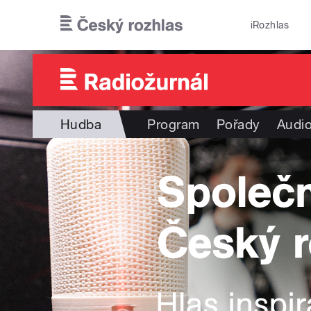
Přejít k hlavnímu obsahu
iRozhlas
Hudba
Program
Pořady
Audio