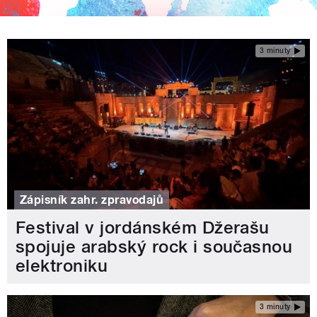
3 minuty
Zápisník zahr. zpravodajů
Festival v jordánském Džerašu
spojuje arabský rock i současnou
elektroniku
3 minuty