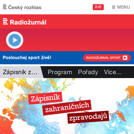
Přejít k hlavnímu obsahu
MENU
ŽIVĚ
Zápisník zahr. zpravodajů
Program
Pořady
Více
…