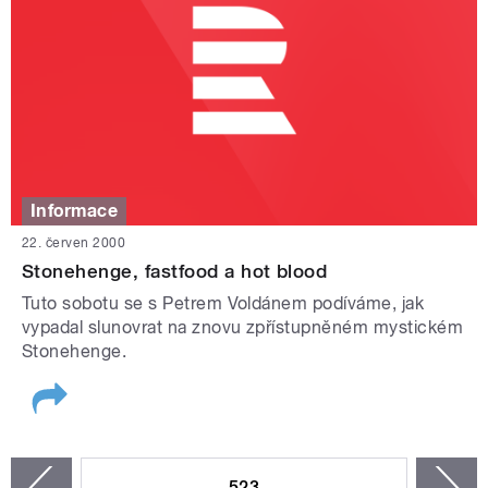
Informace
22. červen 2000
Stonehenge, fastfood a hot blood
Tuto sobotu se s Petrem Voldánem podíváme, jak
vypadal slunovrat na znovu zpřístupněném mystickém
Stonehenge.
STRÁNKY
523
n