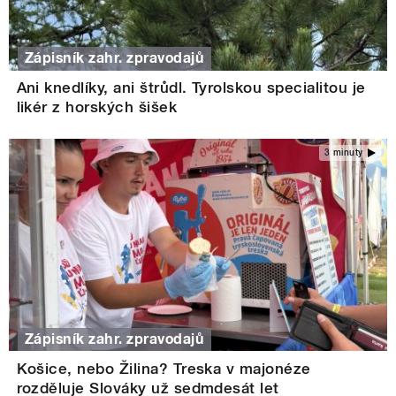
Zápisník zahr. zpravodajů
Ani knedlíky, ani štrůdl. Tyrolskou specialitou je
likér z horských šišek
3 minuty
Zápisník zahr. zpravodajů
Košice, nebo Žilina? Treska v majonéze
rozděluje Slováky už sedmdesát let