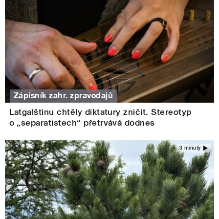
Zápisník zahr. zpravodajů
Latgalštinu chtěly diktatury zničit. Stereotyp
o „separatistech“ přetrvává dodnes
3 minuty