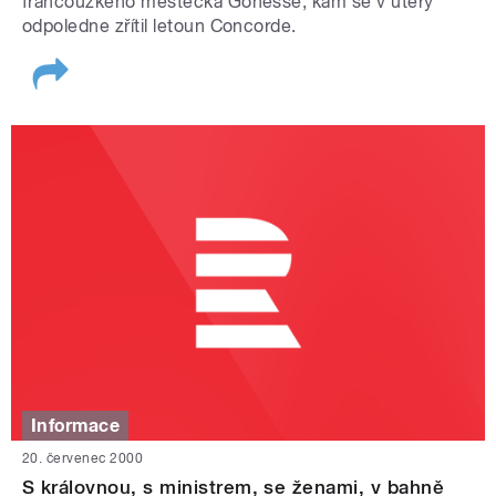
francouzkého městečka Gonesse, kam se v úterý
odpoledne zřítil letoun Concorde.
Informace
20. červenec 2000
S královnou, s ministrem, se ženami, v bahně