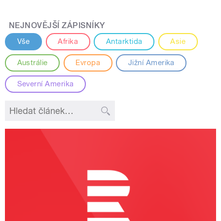
NEJNOVĚJŠÍ ZÁPISNÍKY
Vše
Afrika
Antarktida
Asie
Austrálie
Evropa
Jižní Amerika
Severní Amerika