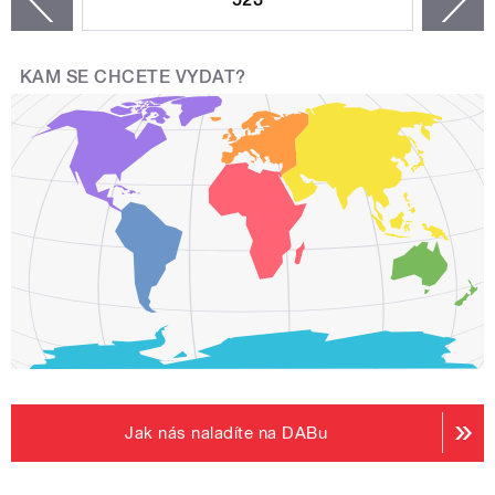
zí
KAM SE CHCETE VYDAT?
Jak nás naladíte na DABu