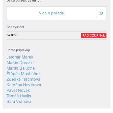
Délka pořadu:
55 minut
Více o pořadu
Čas vysílání
ne 9:05
RADIOŽURNÁL
Pořad připravují
Jaromír Marek
Martin Dorazín
Martin Balucha
Štěpán Macháček
Zdeňka Trachtová
Kateřina Havlíková
Pavel Novák
Tomáš Havlín
Bára Vránová