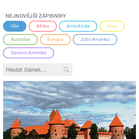
NEJNOVĚJŠÍ ZÁPISNÍKY
Vše
Afrika
Antarktida
Asie
Austrálie
Evropa
Jižní Amerika
Severní Amerika