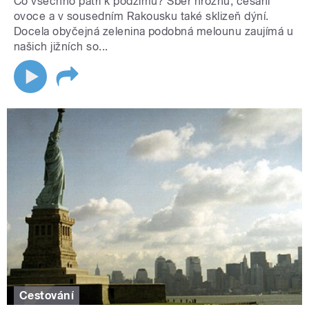
Co všechno patří k podzimu? Sběr hroznů, česání
ovoce a v sousedním Rakousku také sklizeň dýní.
Docela obyčejná zelenina podobná melounu zaujímá u
našich jižních so...
Cestování