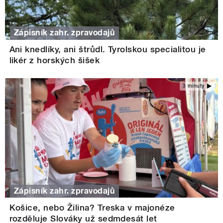
Zápisník zahr. zpravodajů
Ani knedlíky, ani štrůdl. Tyrolskou specialitou je
likér z horských šišek
3 minuty
Zápisník zahr. zpravodajů
Košice, nebo Žilina? Treska v majonéze
rozděluje Slováky už sedmdesát let