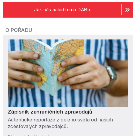
Jak nás naladíte na DABu
O POŘADU
Zápisník zahraničních zpravodajů
Autentické reportáže z celého světa od našich
zcestovalých zpravodajců.