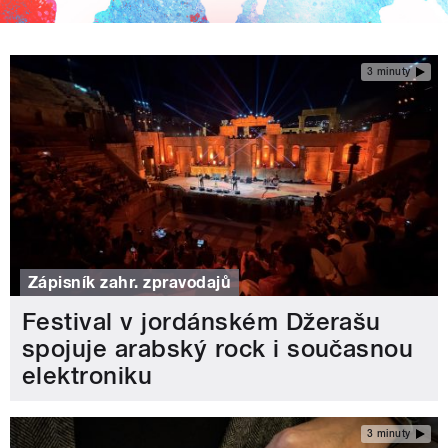
3 minuty
Zápisník zahr. zpravodajů
Festival v jordánském Džerašu
spojuje arabský rock i současnou
elektroniku
3 minuty