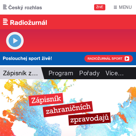
Přejít k hlavnímu obsahu
MENU
ŽIVĚ
Zápisník zahr. zpravodajů
Program
Pořady
Více
…