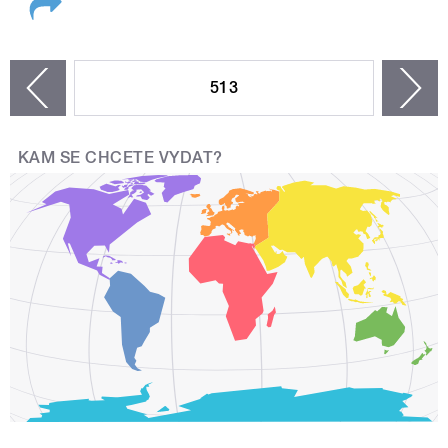
STRÁNKY
513
n
zí
KAM SE CHCETE VYDAT?