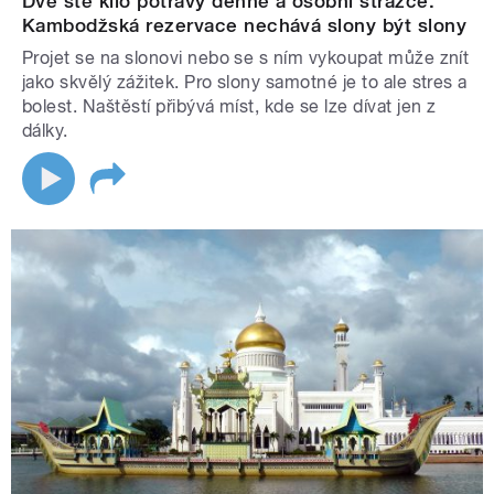
Dvě stě kilo potravy denně a osobní strážce.
Kambodžská rezervace nechává slony být slony
Projet se na slonovi nebo se s ním vykoupat může znít
jako skvělý zážitek. Pro slony samotné je to ale stres a
bolest. Naštěstí přibývá míst, kde se lze dívat jen z
dálky.