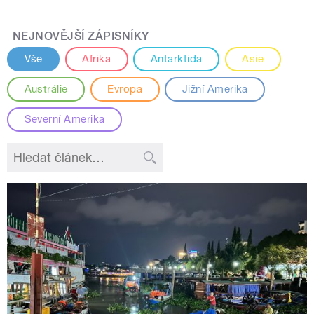
NEJNOVĚJŠÍ ZÁPISNÍKY
Vše
Afrika
Antarktida
Asie
Austrálie
Evropa
Jižní Amerika
Severní Amerika