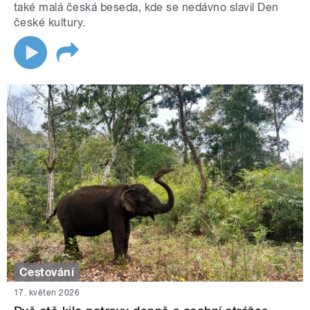
také malá česká beseda, kde se nedávno slavil Den
české kultury.
Cestování
17. květen 2026