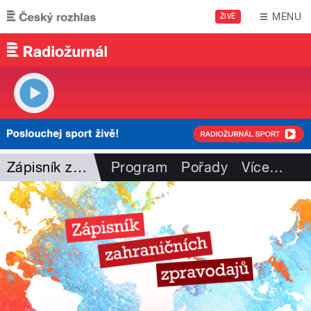
Přejít k hlavnímu obsahu
MENU
ŽIVĚ
Zápisník zahr. zpravodajů
Program
Pořady
Více
…