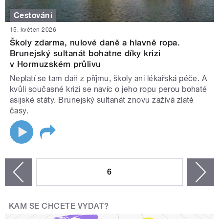
Cestování
15. květen 2026
Školy zdarma, nulové daně a hlavně ropa.
Brunejský sultanát bohatne díky krizi
v Hormuzském průlivu
Neplatí se tam daň z příjmu, školy ani lékařská péče. A
kvůli současné krizi se navíc o jeho ropu perou bohaté
asijské státy. Brunejský sultanát znovu zažívá zlaté
časy.
STRÁNKY
6
n
zí
KAM SE CHCETE VYDAT?