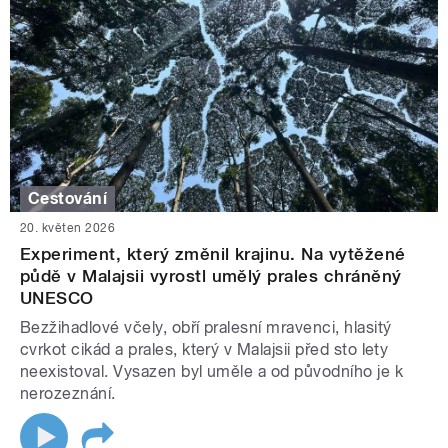
Cestování
20. květen 2026
Experiment, který změnil krajinu. Na vytěžené
půdě v Malajsii vyrostl umělý prales chráněný
UNESCO
Bezžihadlové včely, obří pralesní mravenci, hlasitý
cvrkot cikád a prales, který v Malajsii před sto lety
neexistoval. Vysazen byl uměle a od původního je k
nerozeznání.