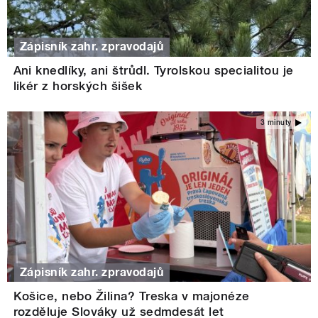
Zápisník zahr. zpravodajů
Ani knedlíky, ani štrůdl. Tyrolskou specialitou je
likér z horských šišek
3 minuty
Zápisník zahr. zpravodajů
Košice, nebo Žilina? Treska v majonéze
rozděluje Slováky už sedmdesát let