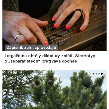
Zápisník zahr. zpravodajů
Latgalštinu chtěly diktatury zničit. Stereotyp
o „separatistech“ přetrvává dodnes
3 minuty