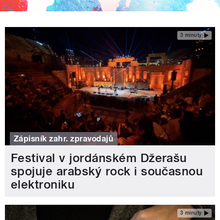
3 minuty
Zápisník zahr. zpravodajů
Festival v jordánském Džerašu
spojuje arabský rock i současnou
elektroniku
3 minuty