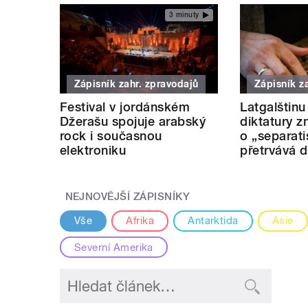
3 minuty
Zápisník zahr. zpravodajů
Zápisník z
Festival v jordánském
Latgalštinu
Džerašu spojuje arabský
diktatury z
rock i současnou
o „separati
elektroniku
přetrvává 
NEJNOVĚJŠÍ ZÁPISNÍKY
Vše
Afrika
Antarktida
Asie
Severní Amerika