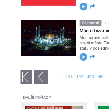
Cestování
3.
Město bizarn
Mramorové palác
hlavní město Tu
státu v poslední
STRÁNKY
…
451
452
453
454
« první
‹ předchozí
DALŠÍ POŘADY