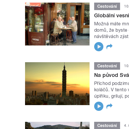
Cestování
10
Globální ves
Možná máte mnoz
domů, že byste 
návštěvách zjistí
Cestování
10
Na původ Svá
Příchod podzimu
koláčů. V tento
úplňku, grilují, po
Cestování
4.