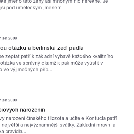
ké jméno této ženy asi mnohým nic neřekne. Je
í pod uměleckým jménem ...
 říjen 2009
nou otázku a berlínská zeď padla
e zeptat patří k základní výbavě každého kvalitního
 otázka ve správný okamžik pak může vyústit v
o ve výjimečných příp...
 říjen 2009
ciových narozenin
y narození čínského filozofa a učitele Konfucia patří
největší a nejvýznamnější svátky. Základní mravní a
a pravidla...