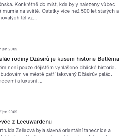
nska. Konkrétně do míst, kde byly nalezeny vůbec
ké mumie na světě. Ostatky více než 500 let starých a
ovalých těl vz...
 říjen 2009
lác rodiny Džásirů je kusem historie Betléma
ém není pouze dějištěm vyhlášené biblické historie.
 budovám ve městě patří takzvaný Džásirův palác.
derní a luxusní ...
 říjen 2009
děvče z Leeuwardenu
ruida Zelleová byla slavná orientální tanečnice a