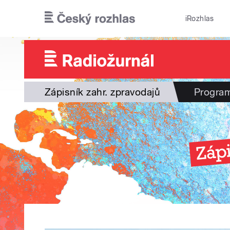
Přejít k hlavnímu obsahu
iRozhlas
Zápisník zahr. zpravodajů
Progra