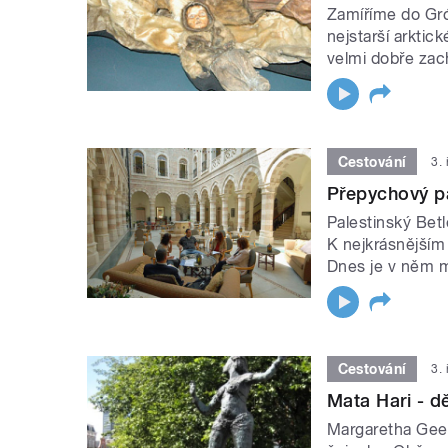
Zamíříme do Gró
nejstarší arktic
velmi dobře zach
Cestování
3.
Přepychový pa
Palestinský Betl
K nejkrásnějším
Dnes je v něm mo
Cestování
3.
Mata Hari - 
Margaretha Geert