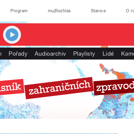
Program
mujRozhlas
Stanice
O r
m
Pořady
Audioarchiv
Playlisty
Lidé
Kam