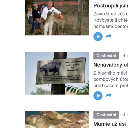
Postoupili js
Zavedeme vás do
Kdybyste ji chtě
nemusíte cestovat
Cestování
4.
Nenáviděný o
Z hlavního měst
bombových útocíc
před časem překv
Cestování
4.
Mumie už asi 