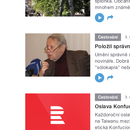
špionka. Občans
mnohem známějš
Cestování
3.
Položil správ
Umění správně s
novináře. Dobrá
"sólokapra" neb
Cestování
3.
Oslava Konfu
Každoroční oslav
na Taiwanu mezi 
etická Konfuciov