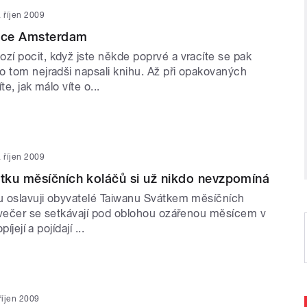
. říjen 2009
nice Amsterdam
í pocit, když jste někde poprvé a vracíte se pak
o tom nejradši napsali knihu. Až při opakovaných
te, jak málo víte o...
. říjen 2009
tku měsíčních koláčů si už nikdo nevzpomíná
 oslavuji obyvatelé Taiwanu Svátkem měsíčních
 večer se setkávají pod oblohou ozářenou měsícem v
píjejí a pojídají ...
 říjen 2009