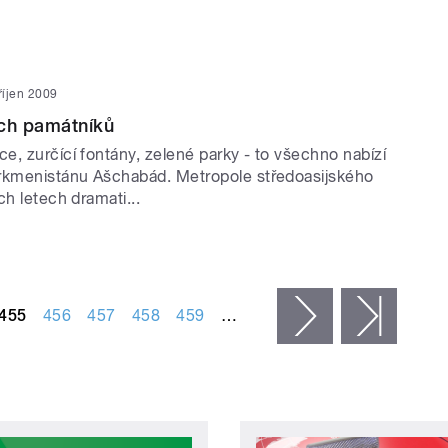
 říjen 2009
ích památníků
e, zurčící fontány, zelené parky - to všechno nabízí
rkmenistánu Ašchabád. Metropole středoasijského
ch letech dramati...
455
456
457
458
459
…
následující ›
posled