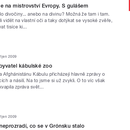
me na mistrovství Evropy. S gulášem
 divočiny... anebo na divinu? Možná že tam i tam.
li vidět na vlastní oči a taky dotýkat se vysoké zvěře,
 tisíce ki...
 říjen 2009
byvatel kábulské zoo
a Afghánistánu Kábulu přicházejí hlavně zprávy o
h a násilí. Na to jsme si už zvykli. O to víc však
apila zpráva svět...
 říjen 2009
neprozradí, co se v Grónsku stalo