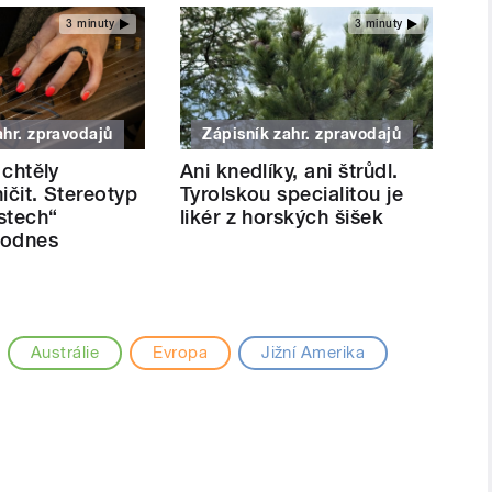
3 minuty
3 minuty
ahr. zpravodajů
Zápisník zahr. zpravodajů
 chtěly
Ani knedlíky, ani štrůdl.
ničit. Stereotyp
Tyrolskou specialitou je
stech“
likér z horských šišek
dodnes
Austrálie
Evropa
Jižní Amerika