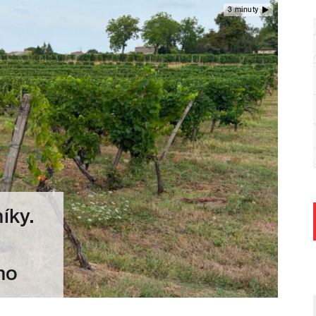
3 minuty
íky.
no