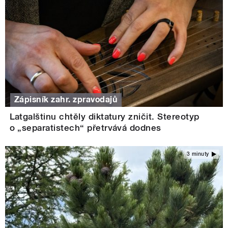
Zápisník zahr. zpravodajů
Latgalštinu chtěly diktatury zničit. Stereotyp
o „separatistech“ přetrvává dodnes
3 minuty