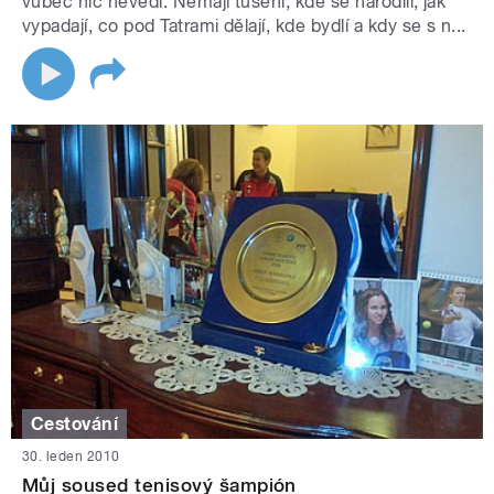
vůbec nic nevědí. Nemají tušení, kde se narodili, jak
vypadají, co pod Tatrami dělají, kde bydlí a kdy se s n...
Cestování
30. leden 2010
Můj soused tenisový šampión