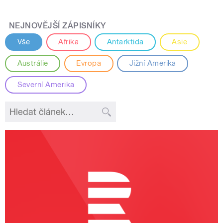
NEJNOVĚJŠÍ ZÁPISNÍKY
Vše
Afrika
Antarktida
Asie
Austrálie
Evropa
Jižní Amerika
Severní Amerika