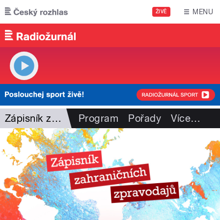
Přejít k hlavnímu obsahu
MENU
ŽIVĚ
Zápisník zahr. zpravodajů
Program
Pořady
Více
…