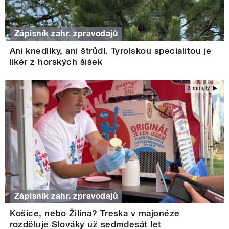
Zápisník zahr. zpravodajů
Ani knedlíky, ani štrůdl. Tyrolskou specialitou je
likér z horských šišek
3 minuty
Zápisník zahr. zpravodajů
Košice, nebo Žilina? Treska v majonéze
rozděluje Slováky už sedmdesát let