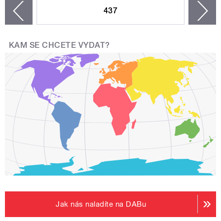
437
n
zí
KAM SE CHCETE VYDAT?
Jak nás naladíte na DABu