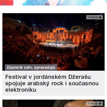
3 minuty
Zápisník zahr. zpravodajů
Festival v jordánském Džerašu
spojuje arabský rock i současnou
elektroniku
3 minuty