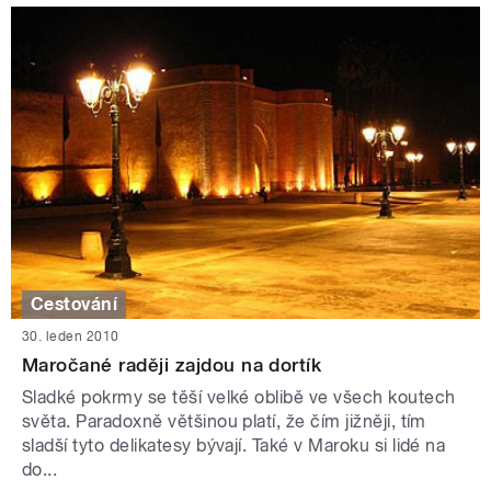
Cestování
30. leden 2010
Maročané raději zajdou na dortík
Sladké pokrmy se těší velké oblibě ve všech koutech
světa. Paradoxně většinou platí, že čím jižněji, tím
sladší tyto delikatesy bývají. Také v Maroku si lidé na
do...