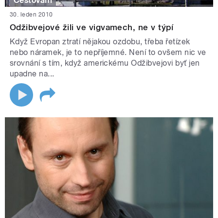
Cestování
30. leden 2010
Odžibvejové žili ve vigvamech, ne v týpí
Když Evropan ztratí nějakou ozdobu, třeba řetízek
nebo náramek, je to nepříjemné. Není to ovšem nic ve
srovnání s tím, když americkému Odžibvejovi byť jen
upadne na...