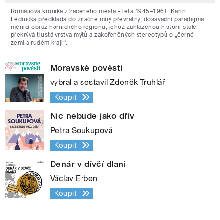
Románová kronika ztraceného města - léta 1945–1961. Karin
Lednická předkládá do značné míry převratný, dosavadní paradigma
měnící obraz hornického regionu, jehož zahlazenou historii stále
překrývá tlustá vrstva mýtů a zakořeněných stereotypů o „černé
zemi a rudém kraji“.
Moravské pověsti
vybral a sestavil Zdeněk Truhlář
Koupit
Nic nebude jako dřív
Petra Soukupová
Koupit
Denár v dívčí dlani
Václav Erben
Koupit