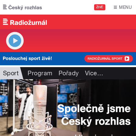
Přejít k hlavnímu obsahu
MENU
ŽIVĚ
Sport
Program
Pořady
Více
…