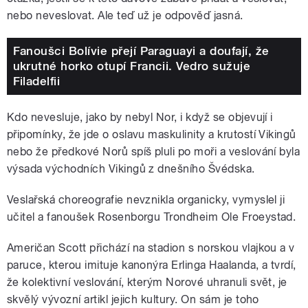
nebo neveslovat. Ale teď už je odpověď jasná.
Fanoušci Bolívie přejí Paraguayi a doufají, že
ukrutné horko otupí Francii. Vedro sužuje
Filadelfii
Kdo nevesluje, jako by nebyl Nor, i když se objevují i
připomínky, že jde o oslavu maskulinity a krutostí Vikingů
nebo že předkové Norů spíš pluli po moři a veslování byla
výsada východních Vikingů z dnešního Švédska.
Veslařská choreografie nevznikla organicky, vymyslel ji
učitel a fanoušek Rosenborgu Trondheim Ole Froeystad.
Američan Scott přichází na stadion s norskou vlajkou a v
paruce, kterou imituje kanonýra Erlinga Haalanda, a tvrdí,
že kolektivní veslování, kterým Norové uhranuli svět, je
skvělý vývozní artikl jejich kultury. On sám je toho