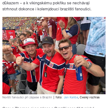
důkazem – a k vikingskému pokřiku se nechávají
strhnout dokonce i kolemjdoucí brazilští fanoušci.
Norští fanoušci při zápase s Brazílií
|
foto:
Jan Kaliba
,
Český rozhlas