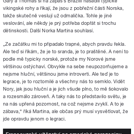
Gary a Thomas si na zápas s Brazílií nasadili typické
vikingské rohy a říkají, že jsou z pobřežní části Norska,
takže skutečně veslují už odmalička. Tohle je jiné
veslování, ale někdy je prý potřeba dopřát si trochu
dětinskosti. Další Norka Martina souhlasí.
„Ze začátku mi to připadalo trapné, abych pravdu řekla.
Ale teď si říkám, že je to sranda, je to praštěné. A není to
podle mě typicky norské, protože my Norové jsme
většinou ostýchaví. Obvykle na sebe neupozorňujeme a
nejsme hluční, většinou jsme introverti. Ale teď je to
legrace, je to roztomilé a všechny nás to semklo. Vidět
Nory, jak jsou hluční a je jich všude plno, to mě šokovalo
a rozesmálo zároveň. A taky nás to představilo světu, je
na nás upřená pozornost, na což nejsme zvyklí. A to je
zábava,“ říká Martina, ale občas prý musí vysvětlovat, že
jde opravdu jenom o legraci.