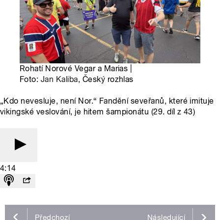
Rohatí Norové Vegar a Marias |
Foto:
Jan Kaliba
, Český rozhlas
„Kdo nevesluje, není Nor.“ Fandění seveřanů, které imituje
vikingské veslování, je hitem šampionátu (29. díl z 43)
4:14
Předchozí
Následující