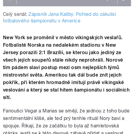
Celý seriál:
Zápisník Jana Kaliby. Pohled do zákulisí
fotbalového šampionátu v Americe
New York se proměnil v město vikingských veslařů.
Fotbalisté Norska na nedalekém stadionu v New
Jersey porazili 2:1 Brazílii, se kterou jako jediný ze
všech jejích soupeřů stále nikdy neprohráli. Norové
tím pádem slaví postup mezi osm nejlepších týmů
mistrovství světa. Amerikou tak dál bude znít jejich
pokřik, při kterém hromadně imitují právě vikingské
veslování a který se stal hitem šampionátu i sociálních
sítí.
Fanoušci Vegar a Marias se smějí, že jednou z toho bude
sentimentální klišé, ale teď prý tenhle rituál Nory baví a
spojuje. Říkají, že ze začátku to byla až hamletovská
otázka, jestli se k této davové zábavě přidat a veslovat,