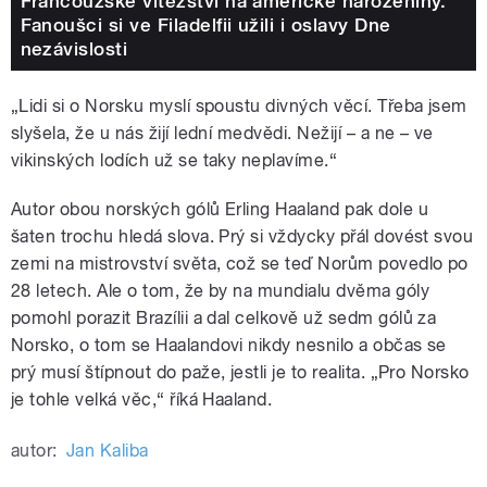
Francouzské vítězství na americké narozeniny.
Fanoušci si ve Filadelfii užili i oslavy Dne
nezávislosti
„Lidi si o Norsku myslí spoustu divných věcí. Třeba jsem
slyšela, že u nás žijí lední medvědi. Nežijí – a ne – ve
vikinských lodích už se taky neplavíme.“
Autor obou norských gólů Erling Haaland pak dole u
šaten trochu hledá slova. Prý si vždycky přál dovést svou
zemi na mistrovství světa, což se teď Norům povedlo po
28 letech. Ale o tom, že by na mundialu dvěma góly
pomohl porazit Brazílii a dal celkově už sedm gólů za
Norsko, o tom se Haalandovi nikdy nesnilo a občas se
prý musí štípnout do paže, jestli je to realita. „Pro Norsko
je tohle velká věc,“ říká Haaland.
autor:
Jan Kaliba