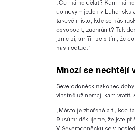
„Co máme dělat? Kam máme zn
domovy – jeden v Luhansku 
takové místo, kde se nás rus
osvobodit, zachránit? Tak dob
jsme si, smířili se s tím, že 
nás i odtud.“
Mnozí se nechtějí v
Severodoněck nakonec dobyla
vlastně už nemají kam vrátit. 
„Město je zbořené a ti, kdo tam
Rusům: děkujeme, že jste přiš
V Severodoněcku se v posled