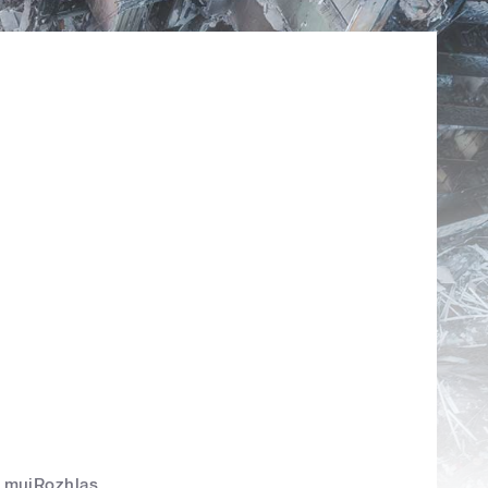
mujRozhlas