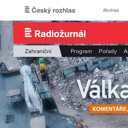
Přejít k hlavnímu obsahu
iRozhlas
Zahraniční
Program
Pořady
A