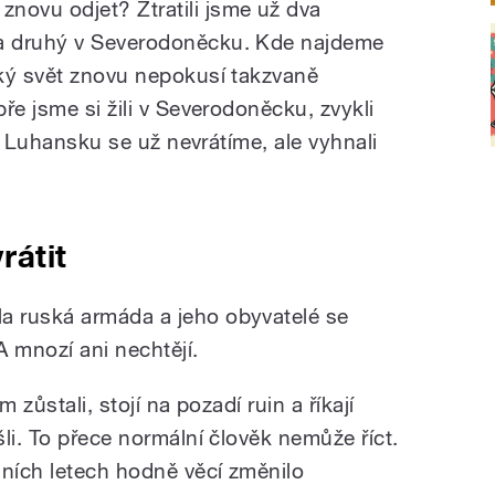
ovu odjet? Ztratili jsme už dva
a druhý v Severodoněcku. Kde najdeme
ký svět znovu nepokusí takzvaně
ře jsme si žili v Severodoněcku, zvykli
do Luhansku se už nevrátíme, ale vyhnali
rátit
 ruská armáda a jeho obyvatelé se
A mnozí ani nechtějí.
 zůstali, stojí na pozadí ruin a říkají
li. To přece normální člověk nemůže říct.
ních letech hodně věcí změnilo