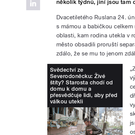
několik týdnů, jiní jsou tam 
Dvacetiletého Ruslana 24. úno
s mámou a babičkou celkem 
oblasti, kam rodina utekla v
město obsadili proruští separ
zdálo, že se mu to jenom zdá
„
Svědectví ze
Severodoněcku: Živé
v
štíty? Starosta chodí od
ce
domu k domu a
přesvědčuje lidi, aby před
d
válkou utekli
v
s
j
o