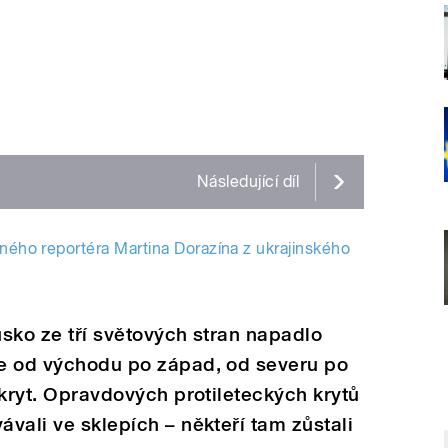
Následující
díl
čného reportéra Martina Dorazína z ukrajinského
usko ze tří světových stran napadlo
íle od východu po západ, od severu po
 úkryt. Opravdových protileteckých krytů
ávali ve sklepích – někteří tam zůstali