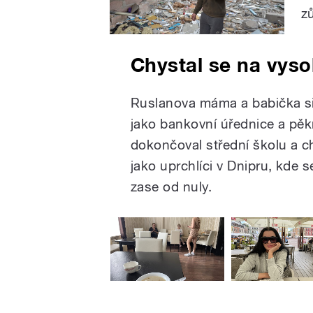
z
Chystal se na vys
Ruslanova máma a babička si
jako bankovní úřednice a pěkn
dokončoval střední školu a ch
jako uprchlíci v Dnipru, kde se
zase od nuly.