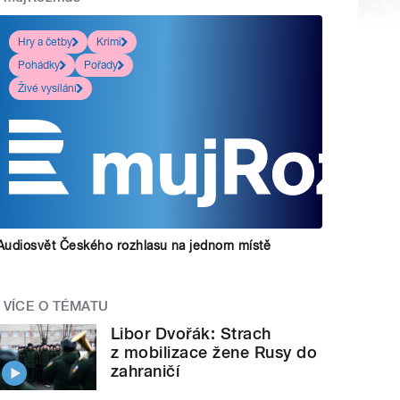
Hry a četby
Krimi
Pohádky
Pořady
Živé vysílání
Audiosvět Českého rozhlasu na jednom místě
VÍCE O TÉMATU
Libor Dvořák: Strach
z mobilizace žene Rusy do
zahraničí