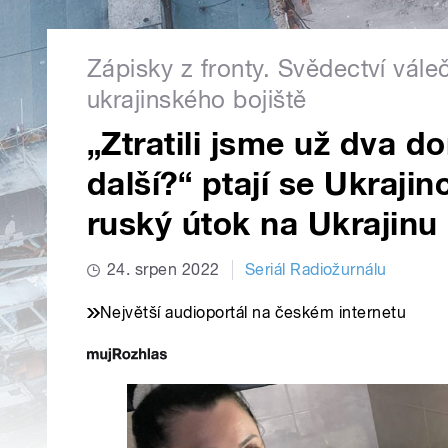
Zápisky z fronty. Svědectví vál
ukrajinského bojiště
„Ztratili jsme už dva 
další?“ ptají se Ukrajin
ruský útok na Ukrajinu
24. srpen 2022
Seriál Radiožurnálu
Největší audioportál na českém internetu