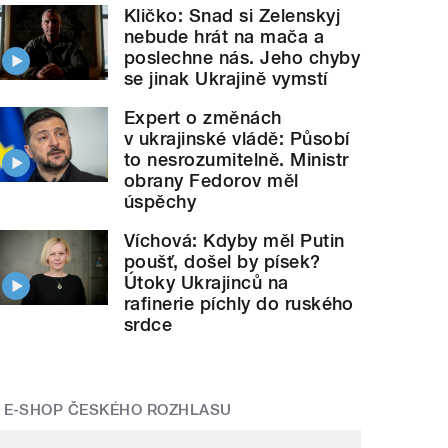
Kličko: Snad si Zelenskyj
nebude hrát na mača a
poslechne nás. Jeho chyby
se jinak Ukrajině vymstí
Expert o změnách
v ukrajinské vládě: Působí
to nesrozumitelně. Ministr
obrany Fedorov měl
úspěchy
Víchová: Kdyby měl Putin
poušť, došel by písek?
Útoky Ukrajinců na
rafinerie píchly do ruského
srdce
E-SHOP ČESKÉHO ROZHLASU