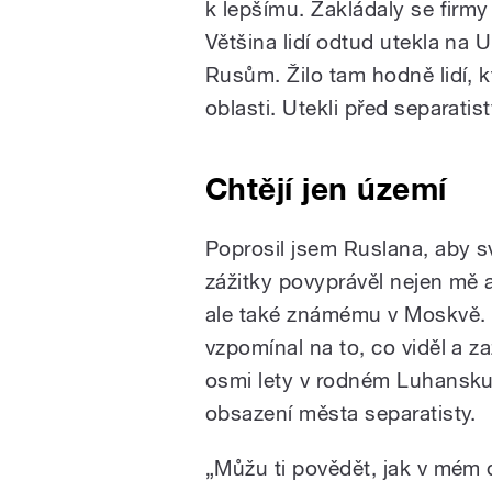
k lepšímu. Zakládaly se firmy
Většina lidí odtud utekla na U
Rusům. Žilo tam hodně lidí, k
oblasti. Utekli před separati
Chtějí jen území
Poprosil jsem Ruslana, aby s
zážitky povyprávěl nejen mě 
ale také známému v Moskvě.
vzpomínal na to, co viděl a za
osmi lety v rodném Luhansk
obsazení města separatisty.
„Můžu ti povědět, jak v mém