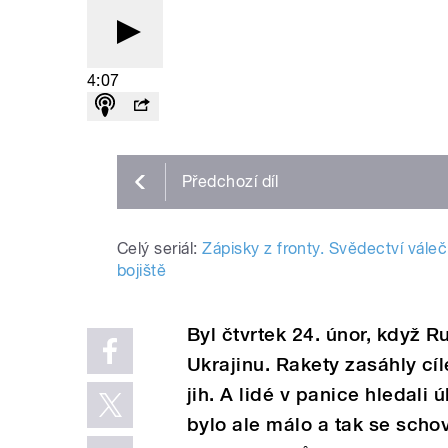
4:07
Předchozí
díl
Celý seriál:
Zápisky z fronty. Svědectví vále
bojiště
Byl čtvrtek 24. únor, když R
Ukrajinu. Rakety zasáhly c
jih. A lidé v panice hledali
bylo ale málo a tak se schov