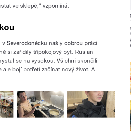
ůstat ve sklepě,“ vzpomíná.
okou
 v Severodoněcku našly dobrou práci
ě si zařídily třípokojový byt. Ruslan
ystal se na vysokou. Všichni skončili
 ale bojí potřetí začínat nový život. A