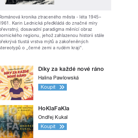
Románová kronika ztraceného města - léta 1945–
1961. Karin Lednická předkládá do značné míry
převratný, dosavadní paradigma měnící obraz
hornického regionu, jehož zahlazenou historii stále
překrývá tlustá vrstva mýtů a zakořeněných
stereotypů o „černé zemi a rudém kraji“.
Díky za každé nové ráno
Halina Pawlowská
Koupit
HoKlaFaKla
Ondřej Kukal
Koupit