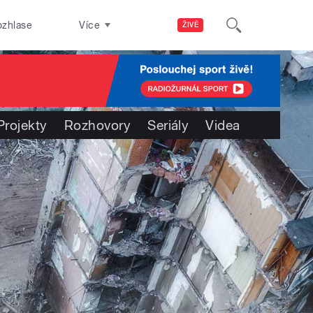
ozhlase
Více
ŽIVĚ
Projekty
Rozhovory
Seriály
Videa