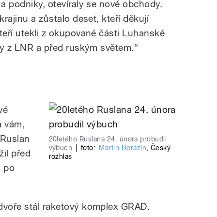
 a podniky, otevíraly se nové obchody.
krajinu a zůstalo deset, kteří děkují
teří utekli z okupované části Luhanské
sty z LNR a před ruským světem.“
vé
a vám,
 Ruslan
20letého Ruslana 24. února probudil
výbuch
|
foto:
Martin Dorazín
,
Český
žil před
rozhlas
u po
 dvoře stál raketový komplex GRAD.