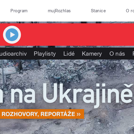
Program
mujRozhlas
Stanice
O r
udioarchiv
Playlisty
Lidé
Kamery
O nás