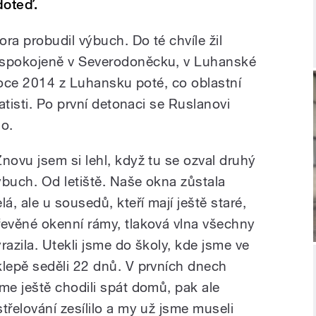
doteď.
ra probudil výbuch. Do té chvíle žil
spokojeně v Severodoněcku, v Luhanské
 roce 2014 z Luhansku poté, co oblastní
atisti. Po první detonaci se Ruslanovi
lo.
Znovu jsem si lehl, když tu se ozval druhý
ýbuch. Od letiště. Naše okna zůstala
lá, ale u sousedů, kteří mají ještě staré,
řevěné okenní rámy, tlaková vlna všechny
yrazila. Utekli jsme do školy, kde jsme ve
klepě seděli 22 dnů. V prvních dnech
sme ještě chodili spát domů, pak ale
střelování zesílilo a my už jsme museli