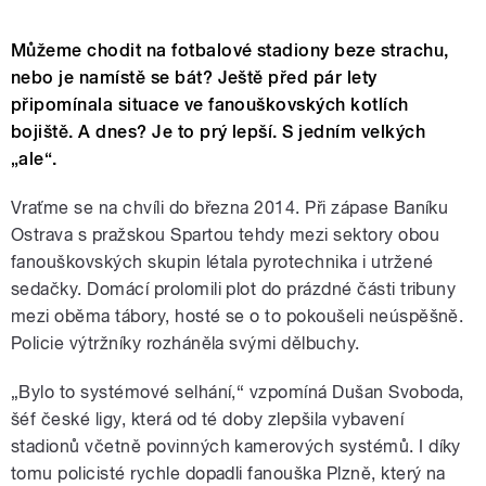
Můžeme chodit na fotbalové stadiony beze strachu,
nebo je namístě se bát? Ještě před pár lety
připomínala situace ve fanouškovských kotlích
bojiště. A dnes? Je to prý lepší. S jedním velkých
„ale“.
Vraťme se na chvíli do března 2014. Při zápase Baníku
Ostrava s pražskou Spartou tehdy mezi sektory obou
fanouškovských skupin létala pyrotechnika i utržené
sedačky. Domácí prolomili plot do prázdné části tribuny
mezi oběma tábory, hosté se o to pokoušeli neúspěšně.
Policie výtržníky rozháněla svými dělbuchy.
„Bylo to systémové selhání,“ vzpomíná Dušan Svoboda,
šéf české ligy, která od té doby zlepšila vybavení
stadionů včetně povinných kamerových systémů.
I díky
tomu policisté rychle dopadli fanouška Plzně, který na