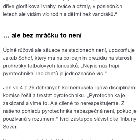
dříve glorifikovali vrahy, rváče a ožraly, v posledních
letech ale vídám víc rodin s dětmi než vandráků.“
… ale bez mráčku to není
Úplně růžová ale situace na stadionech není, upozorňuje
Jakub Schoř, který má na policejním prezidiu na starosti
prohřešky fotbalových fanoušků. „Nejvíc nás trápí
pyrotechnika. Incidentů je jednoznačně víc.“
Jen ve 4 z 26 dohraných kol nemusela ligová disciplinární
komise řešit a trestat pyrotechniku. „Pyrotechnika je
zakázaná a víme to. Ale cíleně to nerespektujeme. Z
našeho pohledu pyrotechnika nebezpečná není, pokud je
používaná s rozumem,“ tvrdí zástupce slávistické Tribuny
Sever.