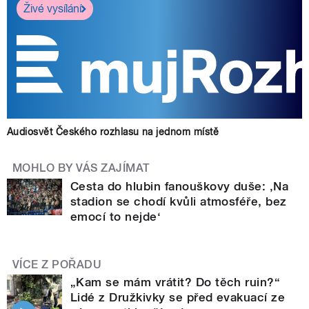
Živé vysílání
Audiosvět Českého rozhlasu na jednom místě
MOHLO BY VÁS ZAJÍMAT
Cesta do hlubin fanouškovy duše: ‚Na
stadion se chodí kvůli atmosféře, bez
emocí to nejde‘
VÍCE Z POŘADU
„Kam se mám vrátit? Do těch ruin?“
Lidé z Družkivky se před evakuací ze