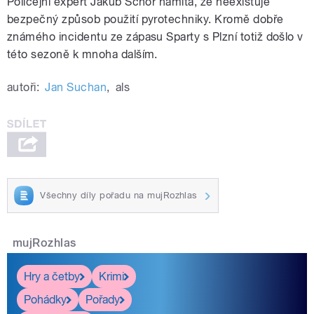
Policejní expert Jakub Schoř namítá, že neexistuje
bezpečný způsob použití pyrotechniky. Kromě dobře
známého incidentu ze zápasu Sparty s Plzní totiž došlo v
této sezoně k mnoha dalším.
autoři:
Jan Suchan
,
als
Všechny díly pořadu na mujRozhlas
mujRozhlas
Hry a četby
Krimi
Pohádky
Pořady