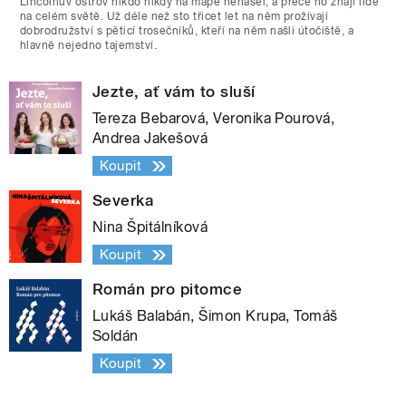
Lincolnův ostrov nikdo nikdy na mapě nenašel, a přece ho znají lidé
na celém světě. Už déle než sto třicet let na něm prožívají
dobrodružství s pěticí trosečníků, kteří na něm našli útočiště, a
hlavně nejedno tajemství.
Jezte, ať vám to sluší
Tereza Bebarová, Veronika Pourová,
Andrea Jakešová
Koupit
Severka
Nina Špitálníková
Koupit
Román pro pitomce
Lukáš Balabán, Šimon Krupa, Tomáš
Soldán
Koupit