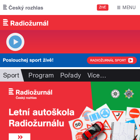
Přejít k hlavnímu obsahu
MENU
ŽIVĚ
Sport
Program
Pořady
Více
…