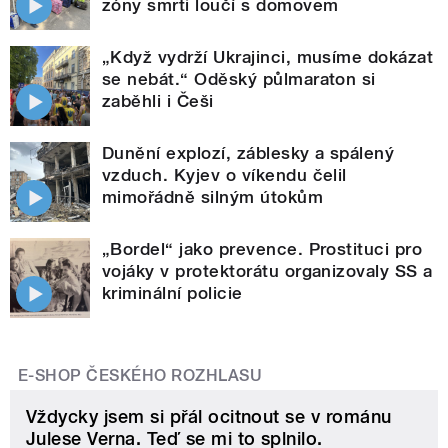
zóny smrti loučí s domovem
„Když vydrží Ukrajinci, musíme dokázat
se nebát.“ Oděský půlmaraton si
zaběhli i Češi
Dunění explozí, záblesky a spálený
vzduch. Kyjev o víkendu čelil
mimořádně silným útokům
„Bordel“ jako prevence. Prostituci pro
vojáky v protektorátu organizovaly SS a
kriminální policie
E-SHOP ČESKÉHO ROZHLASU
Vždycky jsem si přál ocitnout se v románu
Julese Verna. Teď se mi to splnilo.