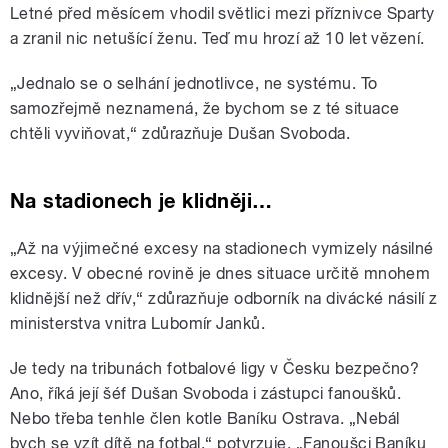
Letné před měsícem vhodil světlici mezi příznivce Sparty
a zranil nic netušící ženu. Teď mu hrozí až 10 let vězení.
„Jednalo se o selhání jednotlivce, ne systému. To
samozřejmě neznamená, že bychom se z té situace
chtěli vyviňovat,“ zdůrazňuje Dušan Svoboda.
Na stadionech je klidněji…
„Až na výjimečné excesy na stadionech vymizely násilné
excesy. V obecné rovině je dnes situace určitě mnohem
klidnější než dřív,“ zdůrazňuje odborník na divácké násilí z
ministerstva vnitra Lubomír Janků.
Je tedy na tribunách fotbalové ligy v Česku bezpečno?
Ano, říká její šéf Dušan Svoboda i zástupci fanoušků.
Nebo třeba tenhle člen kotle Baníku Ostrava. „Nebál
bych se vzít dítě na fotbal,“ potvrzuje. „Fanoušci Baníku