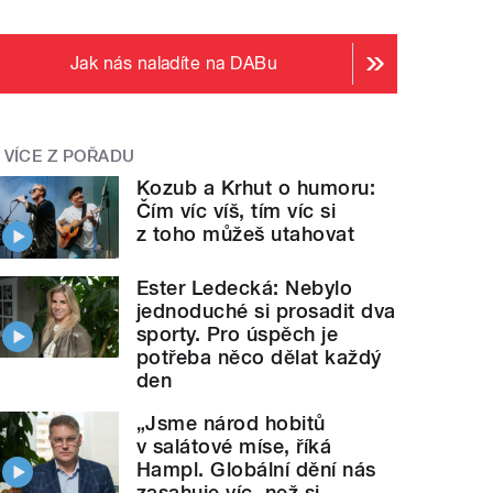
Jak nás naladíte na DABu
VÍCE Z POŘADU
Kozub a Krhut o humoru:
Čím víc víš, tím víc si
z toho můžeš utahovat
Ester Ledecká: Nebylo
jednoduché si prosadit dva
sporty. Pro úspěch je
potřeba něco dělat každý
den
„Jsme národ hobitů
v salátové míse, říká
Hampl. Globální dění nás
zasahuje víc, než si