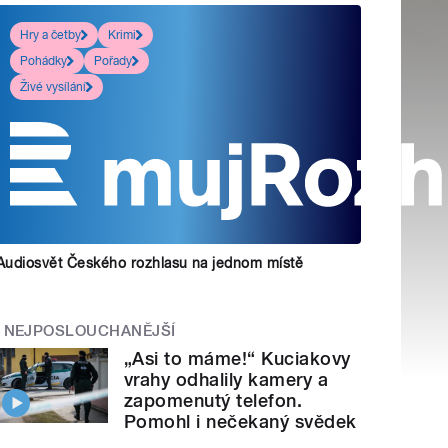
Hry a četby
Krimi
Pohádky
Pořady
Živé vysílání
Audiosvět Českého rozhlasu na jednom místě
NEJPOSLOUCHANĚJŠÍ
„Asi to máme!“ Kuciakovy
vrahy odhalily kamery a
zapomenutý telefon.
Pomohl i nečekaný svědek