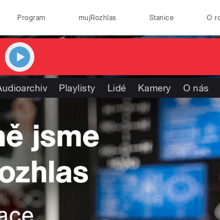
Program
mujRozhlas
Stanice
O r
Audioarchiv
Playlisty
Lidé
Kamery
O nás