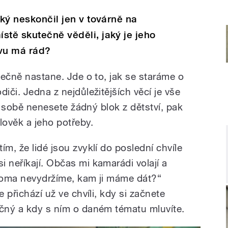
zký neskončil jen v továrně na
stě skutečně věděli, jaký je jeho
ávu má rád?
utečně nastane. Jde o to, jak se staráme o
iči. Jedna z nejdůležitějších věcí je vše
 v sobě
nenesete žádný blok z dětství, pak
lověk a jeho potřeby.
ím, že lidé jsou zvyklí do poslední chvíle
 neříkají. Občas mi kamarádi volají a
 doma nevydržíme, kam ji máme dát?“
e přichází už ve chvíli, kdy si začnete
ačný a kdy s ním o daném tématu mluvíte.