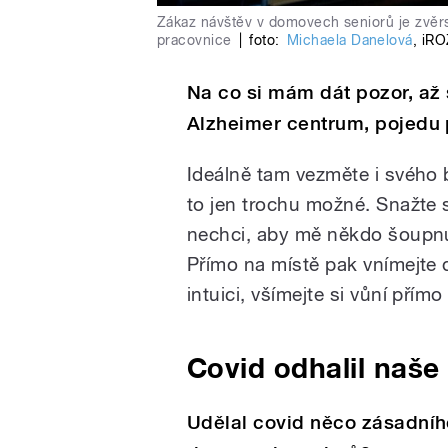
Zákaz návštěv v domovech seniorů je zvěrst
pracovnice
|
foto:
Michaela Danelová
,
iRO
Na co si mám dát pozor, až 
Alzheimer centrum, pojedu 
Ideálně tam vezměte i svého 
to jen trochu možné. Snažte 
nechci, aby mě někdo šoupnul
Přímo na místě pak vnímejte 
intuici, všímejte si vůní přím
Covid odhalil naše
Udělal covid něco zásadní