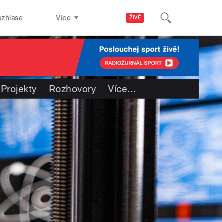
ozhlase
Více
ŽIVĚ
Projekty
Rozhovory
Více
…