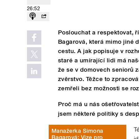
26:52
Poslouchat a respektovat, ř
Bagarová, která mimo jiné d
cestu. A jak popisuje v rozh
staré a umírající lidi má na
že se v domovech seniorů z
zvěrstvo. Těžce to zpracov
zemřeli bez možnosti se rozl
Proč má u nás ošetřovatels
jsem některé politiky s des
T
Manažerka Simona
Bagarová: Vize pro
j