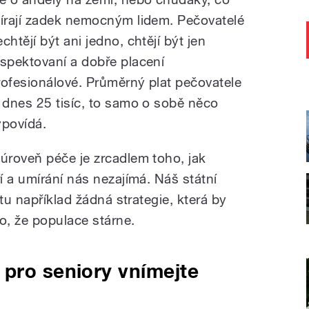
tírají zadek nemocným lidem. Pečovatelé
chtějí být ani jedno, chtějí být jen
espektovaní a dobře placení
rofesionálové. Průměrný plat pečovatele
e dnes 25 tisíc, to samo o sobě něco
ypovídá.
 úroveň péče je zrcadlem toho, jak
 a umírání nás nezajímá. Náš státní
tu například žádná strategie, která by
o, že populace stárne.
pro seniory vnímejte