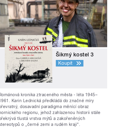
Šikmý kostel 3
Koupit
Románová kronika ztraceného města - léta 1945–
1961. Karin Lednická předkládá do značné míry
převratný, dosavadní paradigma měnící obraz
hornického regionu, jehož zahlazenou historii stále
překrývá tlustá vrstva mýtů a zakořeněných
stereotypů o „černé zemi a rudém kraji“.