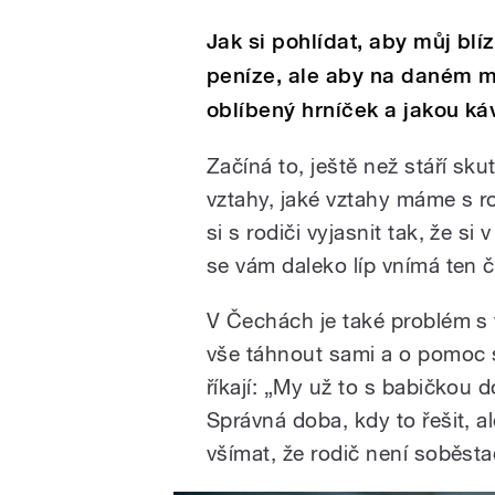
Jak si pohlídat, aby můj blí
peníze, ale aby na daném mí
oblíbený hrníček a jakou k
Začíná to, ještě než stáří sk
vztahy, jaké vztahy máme s rod
si s rodiči vyjasnit tak, že si
se vám daleko líp vnímá ten č
V Čechách je také problém s t
vše táhnout sami a o pomoc si
říkají: „My už to s babičkou
Správná doba, kdy to řešit, al
všímat, že rodič není soběst