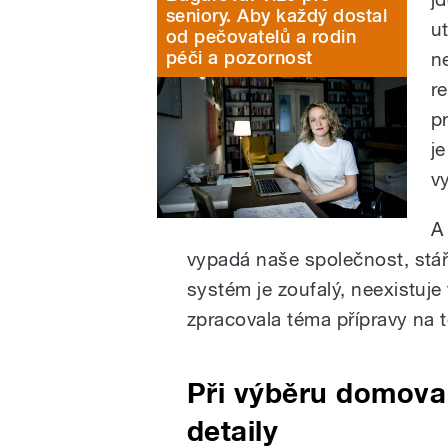
seniory. Aby každý dostal
u
od pečovatelů a rodin
péči a pozornost
ne
r
p
j
v
A
vypadá naše společnost, stáří
systém je zoufalý, neexistuje 
zpracovala téma přípravy na t
Při výběru domova 
detaily