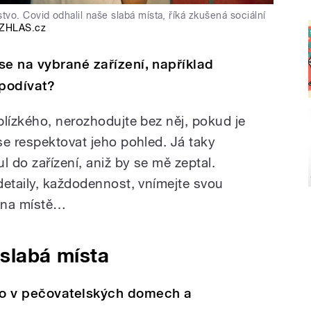
vo. Covid odhalil naše slabá místa, říká zkušená sociální
ZHLAS.cz
se na vybrané zařízení, například
podívat?
blízkého, nerozhodujte bez něj, pokud je
se respektovat jeho pohled. Já taky
 do zařízení, aniž by se mě zeptal.
detaily, každodennost, vnímejte svou
o na místě…
 slabá místa
ho v pečovatelských domech a