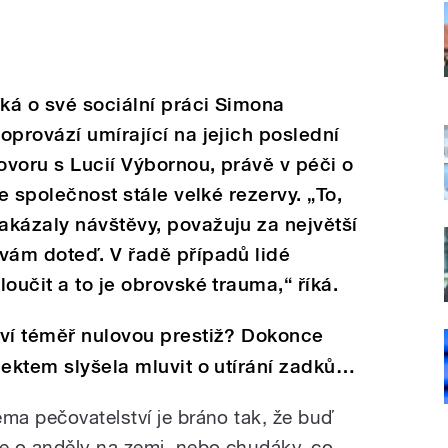
íká o své sociální práci Simona
oprovází umírající na jejich poslední
ovoru s Lucií Výbornou, právě v péči o
še společnost stále velké rezervy. „To,
akázaly návštěvy, považuju za největší
ávám doteď. V řadě případů lidé
oučit a to je obrovské trauma,“ říká.
tví téměř nulovou prestiž? Dokonce
pektem slyšela mluvit o utírání zadků…
éma pečovatelství je bráno tak, že buď
de o anděly na zemi, nebo chudáky, co