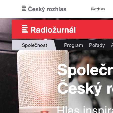
Přejít k hlavnímu obsahu
iRozhlas
Společnost
Program
Pořady