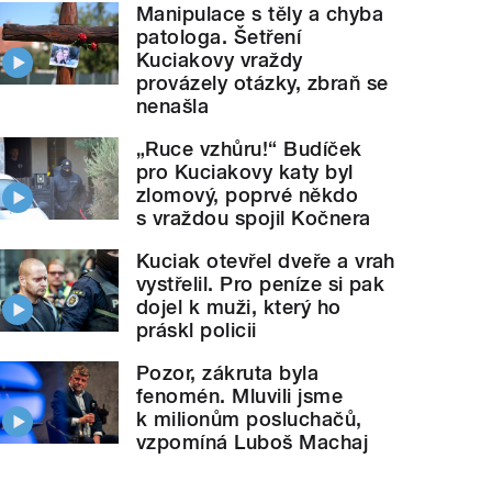
Manipulace s těly a chyba
patologa. Šetření
Kuciakovy vraždy
provázely otázky, zbraň se
nenašla
„Ruce vzhůru!“ Budíček
pro Kuciakovy katy byl
zlomový, poprvé někdo
s vraždou spojil Kočnera
Kuciak otevřel dveře a vrah
vystřelil. Pro peníze si pak
dojel k muži, který ho
práskl policii
Pozor, zákruta byla
fenomén. Mluvili jsme
k milionům posluchačů,
vzpomíná Luboš Machaj