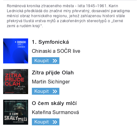
Románová kronika ztraceného města - léta 1945–1961. Karin
Lednická předkládá do značné míry převratný, dosavadní paradigma
měnící obraz hornického regionu, jehož zahlazenou historii stále
překrývá tlustá vrstva mýtů a zakořeněných stereotypů o „černé
zemi a rudém kraji“.
1. Symfonická
Chinaski a SOČR live
Koupit
Zítra přijde Olah
Martin Sichinger
Koupit
O čem skály mlčí
Kateřina Surmanová
Koupit