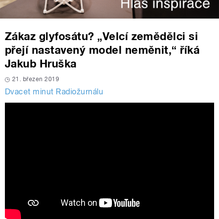
Zákaz glyfosátu? „Velcí zemědělci si
přejí nastavený model neměnit,“ říká
Jakub Hruška
21. březen 2019
Dvacet minut Radiožurnálu