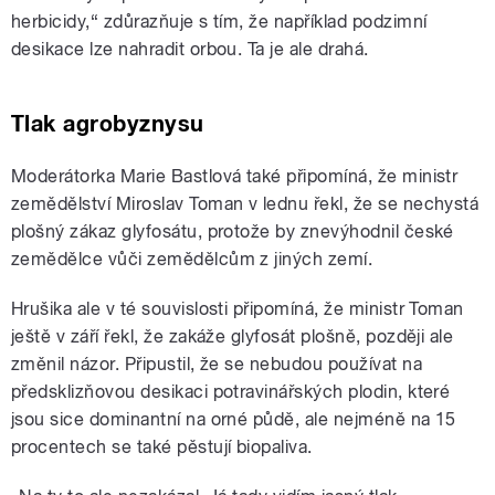
herbicidy,“ zdůrazňuje s tím, že například podzimní
desikace lze nahradit orbou. Ta je ale drahá.
Tlak agrobyznysu
Moderátorka Marie Bastlová také připomíná, že ministr
zemědělství Miroslav Toman v lednu řekl, že se nechystá
plošný zákaz glyfosátu, protože by znevýhodnil české
zemědělce vůči zemědělcům z jiných zemí.
Hrušika ale v té souvislosti připomíná, že ministr Toman
ještě v září řekl, že zakáže glyfosát plošně, později ale
změnil názor. Připustil, že se nebudou používat na
předsklizňovou desikaci potravinářských plodin, které
jsou sice dominantní na orné půdě, ale nejméně na 15
procentech se také pěstují biopaliva.