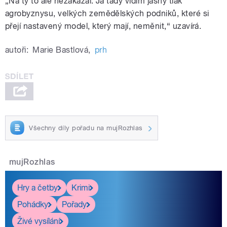
„Na ty to ale nezakázal. Já tady vidím jasný tlak
agrobyznysu, velkých zemědělských podniků, které si
přejí nastavený model, který mají, neměnit,“ uzavírá.
autoři:
Marie Bastlová
,
prh
Všechny díly pořadu na mujRozhlas
mujRozhlas
Hry a četby
Krimi
Pohádky
Pořady
Živé vysílání