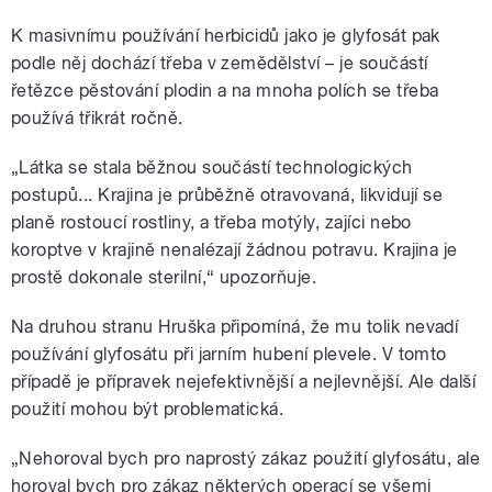
K masivnímu používání herbicidů jako je glyfosát pak
podle něj dochází třeba v zemědělství – je součástí
řetězce pěstování plodin a na mnoha polích se třeba
používá třikrát ročně.
„Látka se stala běžnou součástí technologických
postupů... Krajina je průběžně otravovaná, likvidují se
planě rostoucí rostliny, a třeba motýly, zajíci nebo
koroptve v krajině nenalézají žádnou potravu. Krajina je
prostě dokonale sterilní,“ upozorňuje.
Na druhou stranu Hruška připomíná, že mu tolik nevadí
používání glyfosátu při jarním hubení plevele. V tomto
případě je přípravek nejefektivnější a nejlevnější. Ale další
použití mohou být problematická.
„Nehoroval bych pro naprostý zákaz použití glyfosátu, ale
horoval bych pro zákaz některých operací se všemi