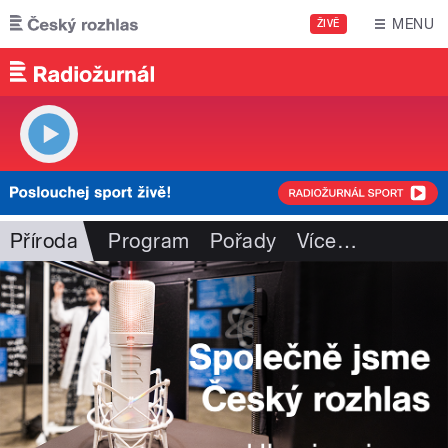
Přejít k hlavnímu obsahu
MENU
ŽIVĚ
Příroda
Program
Pořady
Více
…