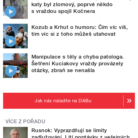
katy byl zlomový, poprvé někdo
s vraždou spojil Kočnera
Kozub a Krhut o humoru: Čím víc víš,
tím víc si z toho můžeš utahovat
Manipulace s těly a chyba patologa.
Šetření Kuciakovy vraždy provázely
otázky, zbraň se nenašla
Jak nás naladíte na DABu
VÍCE Z POŘADU
Rusnok: Vyprazdňují se limity
zadlužování. Lití poptávky z veřejných