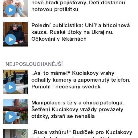
nově hradí pojišťovny. Děti dostanou
hotovou protilátku
Polední publicistika: Uhlíř a bitcoinová
kauza. Ruské útoky na Ukrajinu.
Očkování v lékárnách
NEJPOSLOUCHANĚJŠÍ
„Asi to máme!“ Kuciakovy vrahy
odhalily kamery a zapomenutý telefon.
Pomohl i nečekaný svědek
Manipulace s těly a chyba patologa.
Šetření Kuciakovy vraždy provázely
otázky, zbraň se nenašla
„Ruce vzhůru!“ Budíček pro Kuciakovy