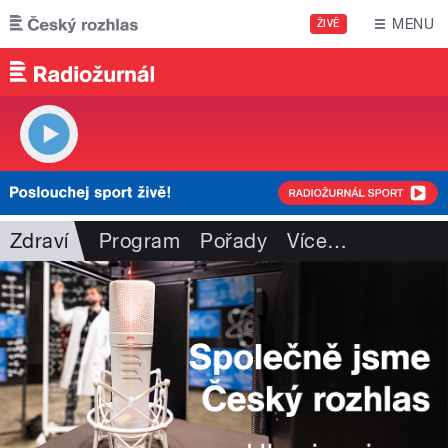
Přejít k hlavnímu obsahu
MENU
ŽIVĚ
Zdraví
Program
Pořady
Více
…