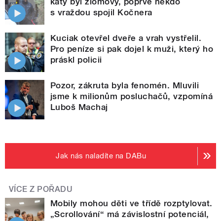
katy byl zlomový, poprvé někdo
s vraždou spojil Kočnera
Kuciak otevřel dveře a vrah vystřelil.
Pro peníze si pak dojel k muži, který ho
práskl policii
Pozor, zákruta byla fenomén. Mluvili
jsme k milionům posluchačů, vzpomíná
Luboš Machaj
Jak nás naladíte na DABu
VÍCE Z POŘADU
Mobily mohou děti ve třídě rozptylovat.
„Scrollování“ má závislostní potenciál,