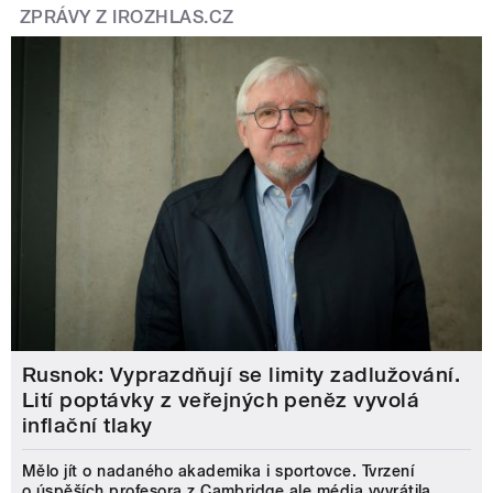
ZPRÁVY Z IROZHLAS.CZ
Rusnok: Vyprazdňují se limity zadlužování.
Lití poptávky z veřejných peněz vyvolá
inflační tlaky
Mělo jít o nadaného akademika i sportovce. Tvrzení
o úspěších profesora z Cambridge ale média vyvrátila