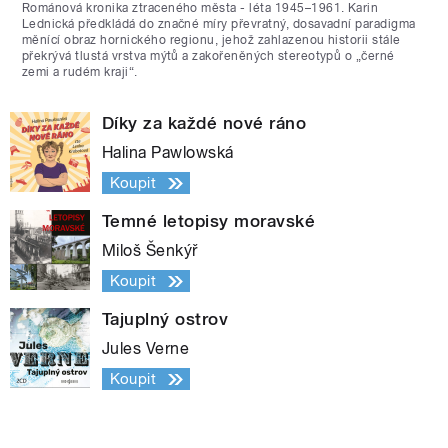
Románová kronika ztraceného města - léta 1945–1961. Karin
Lednická předkládá do značné míry převratný, dosavadní paradigma
měnící obraz hornického regionu, jehož zahlazenou historii stále
překrývá tlustá vrstva mýtů a zakořeněných stereotypů o „černé
zemi a rudém kraji“.
Díky za každé nové ráno
Halina Pawlowská
Koupit
Temné letopisy moravské
Miloš Šenkýř
Koupit
Tajuplný ostrov
Jules Verne
Koupit