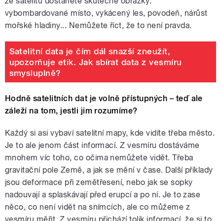
ze satelitu dostanete skutečné obrázky:
vybombardované místo, vykácený les, povodeň, nárůst
mořské hladiny... Nemůžete říct, že to není pravda.
Satelitní data je čím dál snazší zneužít,
upozorňuje etik. Jak sbírat data z vesmíru
smysluplně?
Hodně satelitních dat je volně přístupných – teď ale
záleží na tom, jestli jim rozumíme?
Každý si asi vybaví satelitní mapy, kde vidíte třeba město.
Je to ale jenom část informací. Z vesmíru dostáváme
mnohem víc toho, co očima nemůžete vidět. Třeba
gravitační pole Země, a jak se mění v čase. Další příklady
jsou deformace při zemětřesení, nebo jak se sopky
nadouvají a splaskávají před erupcí a po ní. Je to zase
něco, co není vidět na snímcích, ale co můžeme z
vesmíru měřit. Z vesmíru přichází tolik informací, že si to