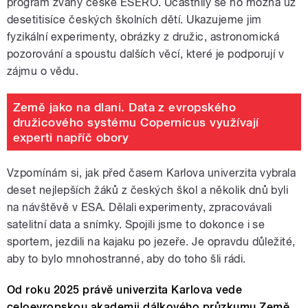
program zvaný české ESERO. Účastnily se ho možná už
desetitisíce českých školních dětí. Ukazujeme jim
fyzikální experimenty, obrázky z družic, astronomická
pozorování a spoustu dalších věcí, které je podporují v
zájmu o vědu.
Země jako na dlani. Data z evropského
družicového systému Copernicus využívají
experti napříč obory
Vzpomínám si, jak před časem Karlova univerzita vybrala
deset nejlepších žáků z českých škol a několik dnů byli
na návštěvě v ESA. Dělali experimenty, zpracovávali
satelitní data a snímky. Spojili jsme to dokonce i se
sportem, jezdili na kajaku po jezeře. Je opravdu důležité,
aby to bylo mnohostranné, aby do toho šli rádi.
Od roku 2025 právě univerzita Karlova vede
celoevropskou akademii dálkového průzkumu Země.