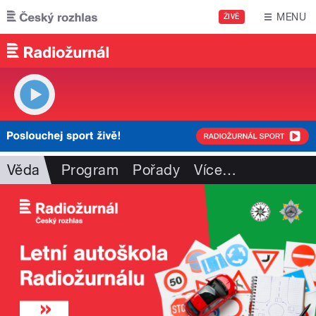
Přejít k hlavnímu obsahu
MENU
ŽIVĚ
Věda
Program
Pořady
Více
…