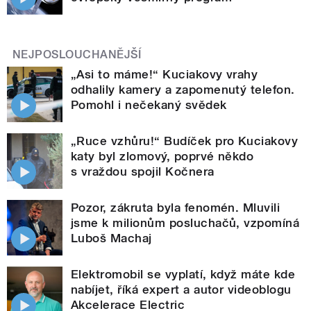
NEJPOSLOUCHANĚJŠÍ
„Asi to máme!“ Kuciakovy vrahy
odhalily kamery a zapomenutý telefon.
Pomohl i nečekaný svědek
„Ruce vzhůru!“ Budíček pro Kuciakovy
katy byl zlomový, poprvé někdo
s vraždou spojil Kočnera
Pozor, zákruta byla fenomén. Mluvili
jsme k milionům posluchačů, vzpomíná
Luboš Machaj
Elektromobil se vyplatí, když máte kde
nabíjet, říká expert a autor videoblogu
Akcelerace Electric