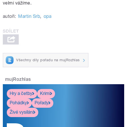
velmi vážíme.
autoři:
Martin Srb
,
opa
Všechny díly pořadu na mujRozhlas
mujRozhlas
Hry a četby
Krimi
Pohádky
Pořady
Živé vysílání