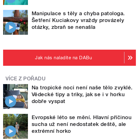
Manipulace s těly a chyba patologa.
Šetření Kuciakovy vraždy provázely
otázky, zbraň se nenašla
Jak nás naladíte na DABu
VÍCE Z POŘADU
Na tropické noci není naše tělo zvyklé.
Vědecké tipy a triky, jak se i v horku
dobře vyspat
Evropské léto se mění. Hlavní příčinou
sucha už není nedostatek deště, ale
extrémní horko