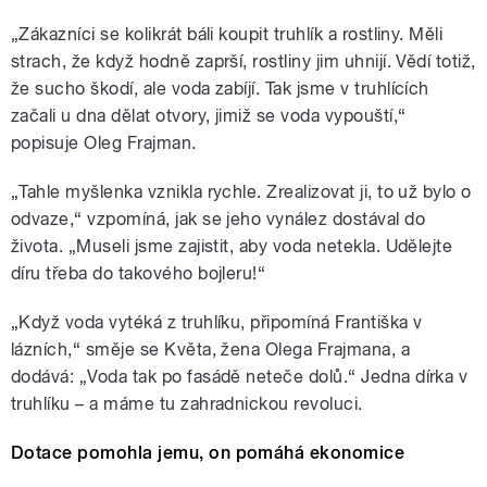
„Zákazníci se kolikrát báli koupit truhlík a rostliny. Měli
strach, že když hodně zaprší, rostliny jim uhnijí. Vědí totiž,
že sucho škodí, ale voda zabíjí. Tak jsme v truhlících
začali u dna dělat otvory, jimiž se voda vypouští,“
popisuje Oleg Frajman.
„Tahle myšlenka vznikla rychle. Zrealizovat ji, to už bylo o
odvaze,“ vzpomíná, jak se jeho vynález dostával do
života. „Museli jsme zajistit, aby voda netekla. Udělejte
díru třeba do takového bojleru!“
„Když voda vytéká z truhlíku, připomíná Františka v
lázních,“ směje se Květa, žena Olega Frajmana, a
dodává: „Voda tak po fasádě neteče dolů.“ Jedna dírka v
truhlíku – a máme tu zahradnickou revoluci.
Dotace pomohla jemu, on pomáhá ekonomice