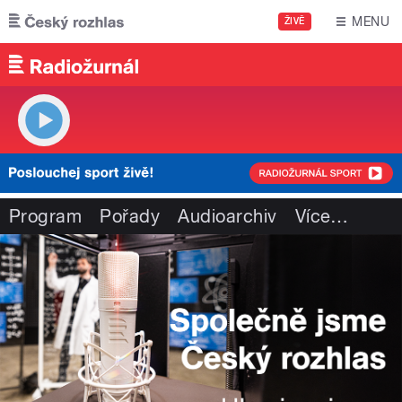
Přejít k hlavnímu obsahu
MENU
ŽIVĚ
Program
Pořady
Audioarchiv
Více
…