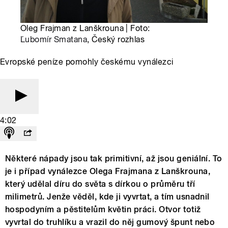
Oleg Frajman z Lanškrouna | Foto:
Ľubomír Smatana
, Český rozhlas
Evropské peníze pomohly českému vynálezci
4:02
Některé nápady jsou tak primitivní, až jsou geniální. To
je i případ vynálezce Olega Frajmana z Lanškrouna,
který udělal díru do světa s dírkou o průměru tří
milimetrů. Jenže věděl, kde ji vyvrtat, a tím usnadnil
hospodyním a pěstitelům květin práci. Otvor totiž
vyvrtal do truhlíku a vrazil do něj gumový špunt nebo