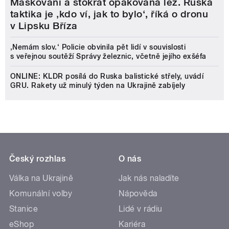
Maskování a stokrát opakovaná lež. Ruská
taktika je ‚kdo ví, jak to bylo‘, říká o dronu
v Lipsku Bříza
‚Nemám slov.‘ Policie obvinila pět lidí v souvislosti
s veřejnou soutěží Správy železnic, včetně jejího exšéfa
ONLINE: KLDR posílá do Ruska balistické střely, uvádí
GRU. Rakety už minulý týden na Ukrajině zabíjely
Český rozhlas
O nás
Válka na Ukrajině
Jak nás naladíte
Komunální volby
Nápověda
Stanice
Lidé v rádiu
eShop
Kariéra