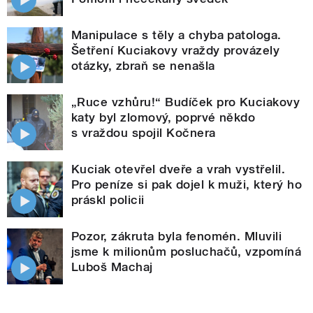
Manipulace s těly a chyba patologa.
Šetření Kuciakovy vraždy provázely
otázky, zbraň se nenašla
„Ruce vzhůru!“ Budíček pro Kuciakovy
katy byl zlomový, poprvé někdo
s vraždou spojil Kočnera
Kuciak otevřel dveře a vrah vystřelil.
Pro peníze si pak dojel k muži, který ho
práskl policii
Pozor, zákruta byla fenomén. Mluvili
jsme k milionům posluchačů, vzpomíná
Luboš Machaj