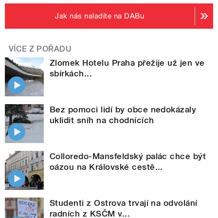
Jak nás naladíte na DABu
VÍCE Z POŘADU
Zlomek Hotelu Praha přežije už jen ve
sbírkách...
Bez pomoci lidí by obce nedokázaly
uklidit sníh na chodnících
Colloredo-Mansfeldský palác chce být
oázou na Královské cestě...
Studenti z Ostrova trvají na odvolání
radních z KSČM v...