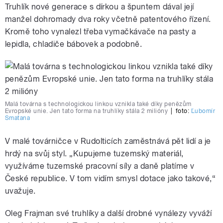
Truhlík nové generace s dírkou a špuntem dával její
manžel dohromady dva roky včetně patentového řízení.
Kromě toho vynalezl třeba vymačkávače na pasty a
lepidla, chladiče bábovek a podobně.
Malá továrna s technologickou linkou vznikla také díky penězům
Evropské unie. Jen tato forma na truhlíky stála 2 milióny
|
foto:
Ľubomír
Smatana
V malé továrničce v Rudolticích zaměstnává pět lidí a je
hrdý na svůj styl. „Kupujeme tuzemský materiál,
využíváme tuzemské pracovní síly a daně platíme v
České republice. V tom vidím smysl dotace jako takové,“
uvažuje.
Oleg Frajman své truhlíky a další drobné vynálezy vyváží