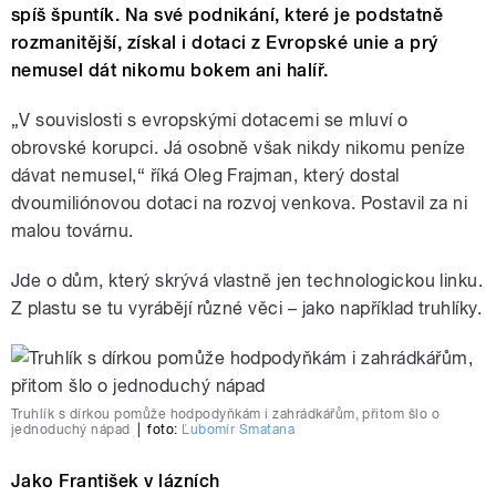
spíš špuntík. Na své podnikání, které je podstatně
rozmanitější, získal i dotaci z Evropské unie a prý
nemusel dát nikomu bokem ani halíř.
„V souvislosti s evropskými dotacemi se mluví o
obrovské korupci. Já osobně však nikdy nikomu peníze
dávat nemusel,“ říká Oleg Frajman, který dostal
dvoumiliónovou dotaci na rozvoj venkova. Postavil za ni
malou továrnu.
Jde o dům, který skrývá vlastně jen technologickou linku.
Z plastu se tu vyrábějí různé věci – jako například truhlíky.
Truhlík s dírkou pomůže hodpodyňkám i zahrádkářům, přitom šlo o
jednoduchý nápad
|
foto:
Ľubomír Smatana
Jako František v lázních