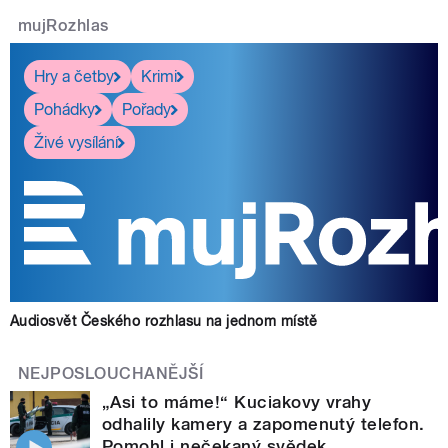
mujRozhlas
Hry a četby
Krimi
Pohádky
Pořady
Živé vysílání
Audiosvět Českého rozhlasu na jednom místě
NEJPOSLOUCHANĚJŠÍ
„Asi to máme!“ Kuciakovy vrahy
odhalily kamery a zapomenutý telefon.
Pomohl i nečekaný svědek